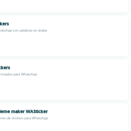
ckers
WhatsApp con palabras en árabe
ckers
 animados para WhatsApp
 Meme maker WASticker
ones de stickers para WhatsApp