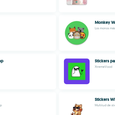
Monkey Wh
Los monos más 
pp
Stickers p
XtremeVood
Stickers W
pp
Multitud de st