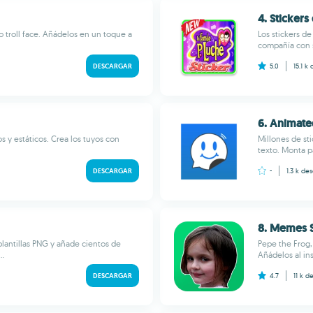
4. Sticker
troll face. Añádelos en un toque a
Los stickers de
compañía con 
DESCARGAR
5.0
15.1 k
6. Animate
 y estáticos. Crea los tuyos con
Millones de st
texto. Monta p
DESCARGAR
-
1.3 k
des
8. Memes 
lantillas PNG y añade cientos de
Pepe the Frog,
..
Añádelos al in
DESCARGAR
4.7
11 k
de