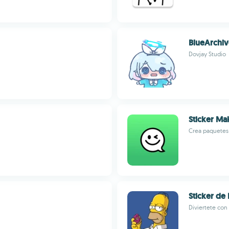
BlueArchiv
Dovjay Studio
Sticker Ma
Crea paquetes
Sticker de
Diviertete con