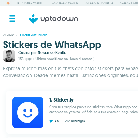
BETA PUBG MOBILE
TOCA BOCA WORLD
JUEGOS DE NARUTO
GOOGLE SHE
ANDROID
/
STICKERS DE WHATSAPP
Stickers de WhatsApp
Creada por
Nelson de Benito
138 apps
( Última modificación: hace 4 meses )
Expresa mucho más en tus chats con estos stickers para Whats
conversación. Desde memes hasta ilustraciones originales, aqu
1. Sticker.ly
Crea tus propios packs de stickers para WhatsApp con 
automático y texto. Añádelos a tus chats en segundos.
4.5
2 M
descargas