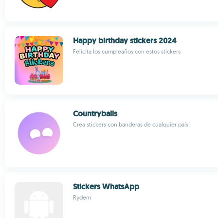
Happy birthday stickers 2024
Felicita los cumpleaños con estos stickers
Countryballs
Crea stickers con banderas de cualquier país
Stickers WhatsApp
Rydem