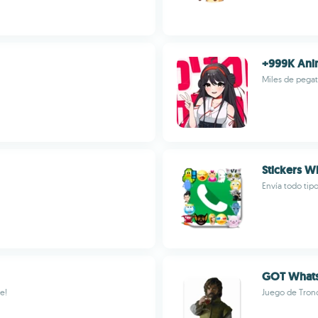
+999K Anim
Miles de pega
Stickers 
Envía todo tip
GOT Whats
e!
Juego de Tron