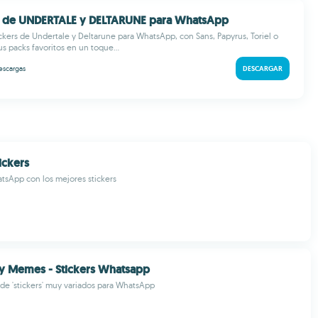
rs de UNDERTALE y DELTARUNE para WhatsApp
ckers de Undertale y Deltarune para WhatsApp, con Sans, Papyrus, Toriel o
s packs favoritos en un toque...
escargas
DESCARGAR
ickers
tsApp con los mejores stickers
ny Memes - Stickers Whatsapp
de 'stickers' muy variados para WhatsApp