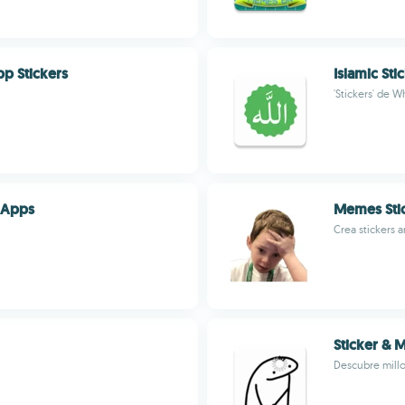
pp Stickers
Islamic Sti
'Stickers' de 
rApps
Memes Sti
Crea stickers
Sticker &
Descubre mill