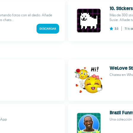
10. Sticke
ortando fotos con el dedo. Añade
Más de 300 sti
 chats...
Susie. Añade tu
DESCARGAR
3.0
7.1 k
d
WeLove St
Chatea en Wha
Brazil Fun
tsApp
Una colección 