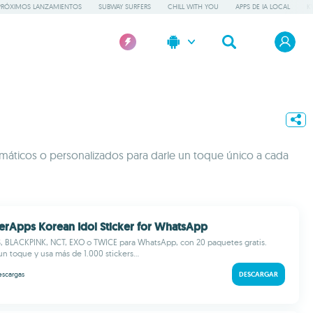
PRÓXIMOS LANZAMIENTOS
SUBWAY SURFERS
CHILL WITH YOU
APPS DE IA LOCAL
K
máticos o personalizados para darle un toque único a cada
erApps Korean Idol Sticker for WhatsApp
S, BLACKPINK, NCT, EXO o TWICE para WhatsApp, con 20 paquetes gratis.
n toque y usa más de 1.000 stickers...
escargas
DESCARGAR