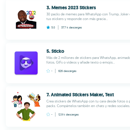
3. Memes 2023 Stickers
30 packs de memes para WhatsApp con Trump, Joker o 
tus stickers y responde con más gracia...
5.0
37.7 k
descargas
5. Sticko
Más de 2 millones de stickers para WhatsApp, animados
fotos, GIFs o vídeos y añade texto o emojis...
-
626
descargas
7. Animated Stickers Maker, Text
Crea stickers de WhatsApp con tu cara desde fotos o p
packs. Compártelos también en chats y redes sociales.
-
12.9 k
descargas