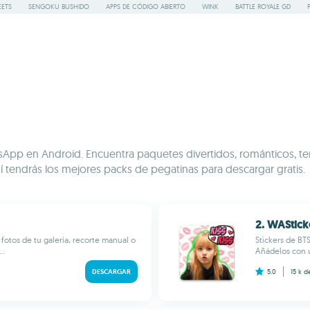
ETS
SENGOKU BUSHIDO
APPS DE CÓDIGO ABIERTO
WINK
BATTLE ROYALE GD
App en Android. Encuentra paquetes divertidos, románticos, te
í tendrás los mejores packs de pegatinas para descargar gratis.
2. WAStick
fotos de tu galería, recorte manual o
Stickers de BT
..
Añádelos con u
DESCARGAR
5.0
15 k
d