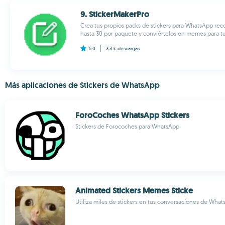
9. StickerMakerPro
Crea tus propios packs de stickers para WhatsApp rec
hasta 30 por paquete y conviértelos en memes para tus
5.0
3.3 k
descargas
Más aplicaciones de Stickers de WhatsApp
ForoCoches WhatsApp Stickers
Stickers de Forocoches para WhatsApp
Animated Stickers Memes Sticke
Utiliza miles de stickers en tus conversaciones de Wha