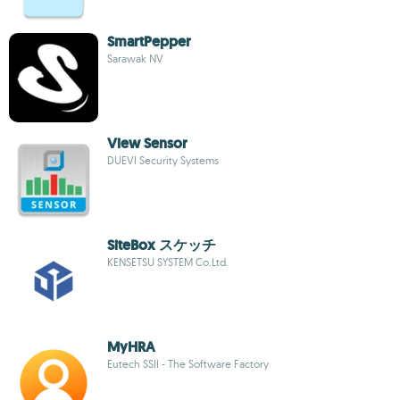
SmartPepper
Sarawak NV
View Sensor
DUEVI Security Systems
SiteBox スケッチ
KENSETSU SYSTEM Co.Ltd.
MyHRA
Eutech SSII - The Software Factory