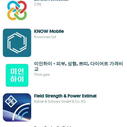
CYPE
KNOW Mobile
Knowcross Ltd
미인하이 - 피부, 성형, 쁘띠, 다이어트 가격비
교
Think gate
Field Strength & Power Estimat
Rohde & Schwarz GmbH & Co. KG