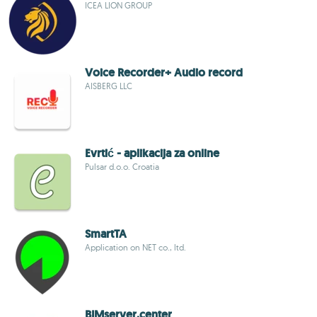
ICEA LION GROUP
Voice Recorder+ Audio record
AISBERG LLC
Evrtić - aplikacija za online
Pulsar d.o.o. Croatia
SmartTA
Application on NET co., ltd.
BIMserver.center