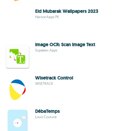
Eid Mubarak Wallpapers 2023
HaroonApps PK
Image OCR: Scan Image Text
Supabex Apps
Wisetrack Control
WISETRACK
DébaTemps
Louis Couture