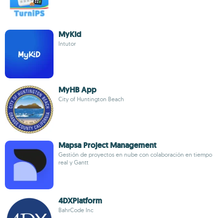
MyKid
Intutor
MyHB App
City of Huntington Beach
Mapsa Project Management
Gestión de proyectos en nube con colaboración en tiempo
real y Gantt
4DXPlatform
BahrCode Inc