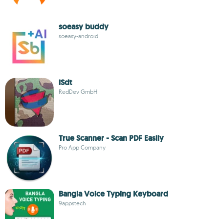
soeasy buddy
soeasy-android
iSdt
RedDev GmbH
True Scanner - Scan PDF Easily
Pro App Company
Bangla Voice Typing Keyboard
9appstech