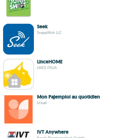
Seek
SnappWish LLC
LinceHOME
LINCE ITALIA
Mon Pajemploi au quotidien
Urssaf
IVT Anywhere
Bosch Thermotechnik GmbH