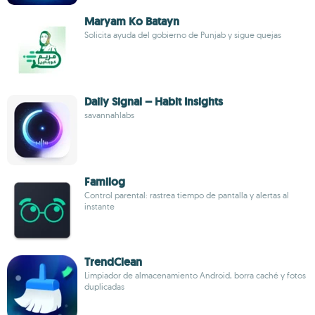
Maryam Ko Batayn
Solicita ayuda del gobierno de Punjab y sigue quejas
Daily Signal – Habit Insights
savannahlabs
Familog
Control parental: rastrea tiempo de pantalla y alertas al
instante
TrendClean
Limpiador de almacenamiento Android, borra caché y fotos
duplicadas