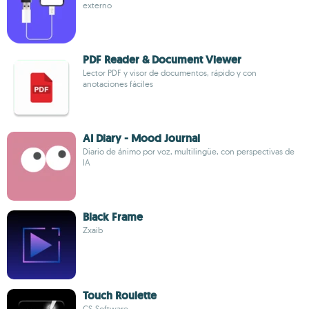
externo
PDF Reader & Document Viewer
Lector PDF y visor de documentos, rápido y con
anotaciones fáciles
AI Diary - Mood Journal
Diario de ánimo por voz, multilingüe, con perspectivas de
IA
Black Frame
Zxaib
Touch Roulette
CS-Software