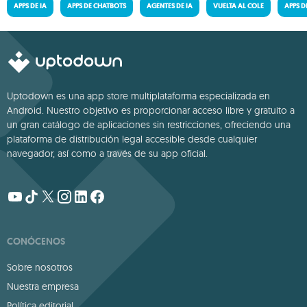
APPS DE IA
APPS DE CHATBOTS
AGENTES DE IA
VUELTA AL COLE
APPS 
Uptodown es una app store multiplataforma especializada en
Android. Nuestro objetivo es proporcionar acceso libre y gratuito a
un gran catálogo de aplicaciones sin restricciones, ofreciendo una
plataforma de distribución legal accesible desde cualquier
navegador, así como a través de su app oficial.
CONÓCENOS
Sobre nosotros
Nuestra empresa
Política editorial