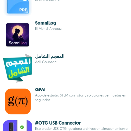
SomniLog
El Mehdi Annouz
المعجم الشامل
Adil Gounane
GPAI
App de estudio STEM con fotos y soluciones verificadas en
segundos
#OTG USB Connector
Explorador USB OTG: gestiona archivos en almacenamiento