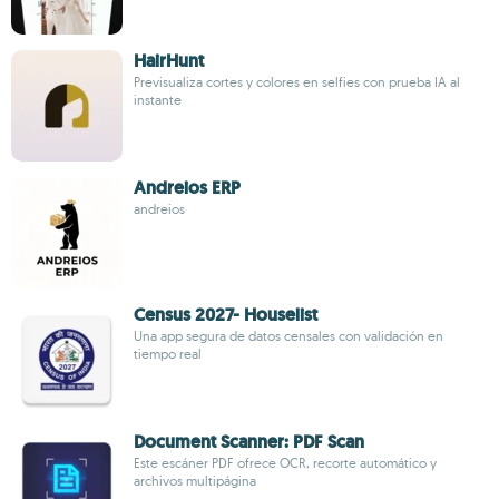
HairHunt
Previsualiza cortes y colores en selfies con prueba IA al
instante
Andreios ERP
andreios
Census 2027- Houselist
Una app segura de datos censales con validación en
tiempo real
Document Scanner: PDF Scan
Este escáner PDF ofrece OCR, recorte automático y
archivos multipágina