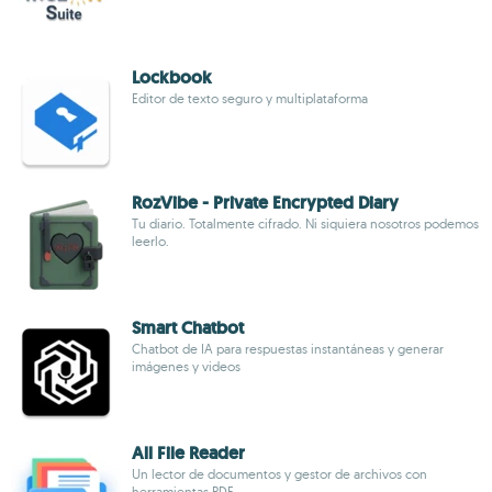
Lockbook
Editor de texto seguro y multiplataforma
RozVibe - Private Encrypted Diary
Tu diario. Totalmente cifrado. Ni siquiera nosotros podemos
leerlo.
Smart Chatbot
Chatbot de IA para respuestas instantáneas y generar
imágenes y videos
All File Reader
Un lector de documentos y gestor de archivos con
herramientas PDF