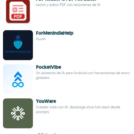
Lector y editor PDF con resúmenes de IA
ForMenIndiaHelp
Ayush
PocketVibe
Un asistente de IA para Android con herramientas de texto
globales
YouWare
Creador web con IA: despliega sitios full-stack desde
prompts