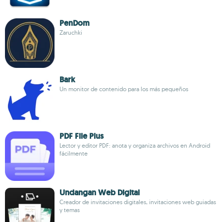
PenDom
Zaruchki
Bark
Un monitor de contenido para los más pequeños
PDF File Plus
Lector y editor PDF: anota y organiza archivos en Android
fácilmente
Undangan Web Digital
Creador de invitaciones digitales, invitaciones web guiadas
y temas