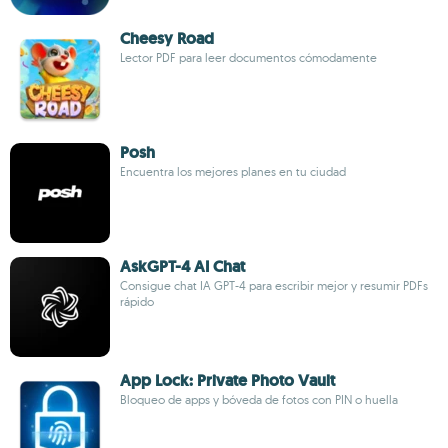
Cheesy Road
Lector PDF para leer documentos cómodamente
Posh
Encuentra los mejores planes en tu ciudad
AskGPT-4 AI Chat
Consigue chat IA GPT-4 para escribir mejor y resumir PDFs
rápido
App Lock: Private Photo Vault
Bloqueo de apps y bóveda de fotos con PIN o huella