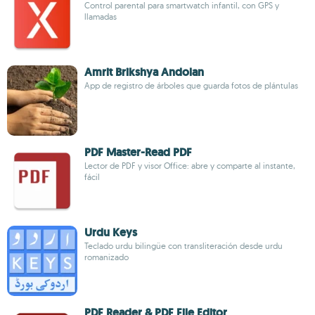
Control parental para smartwatch infantil, con GPS y
llamadas
Amrit Brikshya Andolan
App de registro de árboles que guarda fotos de plántulas
PDF Master-Read PDF
Lector de PDF y visor Office: abre y comparte al instante,
fácil
Urdu Keys
Teclado urdu bilingüe con transliteración desde urdu
romanizado
PDF Reader & PDF File Editor