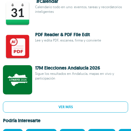
#Calendar
Calendario todo en uno: eventos, tareas y recordatorios
inteligentes
PDF Reader & PDF File Edit
Lee y edita PDF, escanea, firma y convierte
17M Elecciones Andalucía 2026
Sigue los resultados en Andalucía, mapas en vivo y
participación
VER MÁS
Podría interesarte