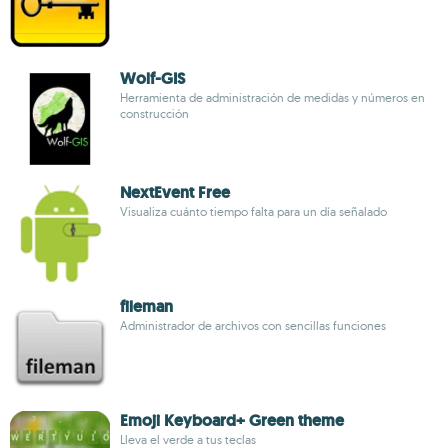
Wolf-GIS
Herramienta de administración de medidas y números en
construcción
NextEvent Free
Visualiza cuánto tiempo falta para un día señalado
fileman
Administrador de archivos con sencillas funciones
Emoji Keyboard+ Green theme
Lleva el verde a tus teclas