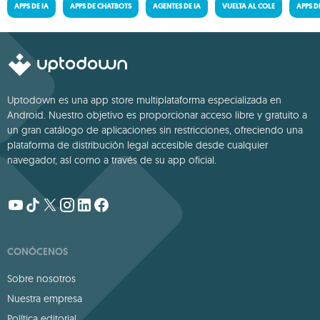
APPS DE IA
APPS DE CHATBOTS
AGENTES DE IA
VUELTA AL COLE
APPS 
Uptodown es una app store multiplataforma especializada en
Android. Nuestro objetivo es proporcionar acceso libre y gratuito a
un gran catálogo de aplicaciones sin restricciones, ofreciendo una
plataforma de distribución legal accesible desde cualquier
navegador, así como a través de su app oficial.
CONÓCENOS
Sobre nosotros
Nuestra empresa
Política editorial