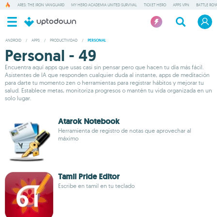
ARES: THE IRON VANGUARD
MY HERO ACADEMIA UNITED SURVIVAL
TICKET HERO
APPS VPN
BATTLE ROY
ANDROID
/
APPS
/
PRODUCTIVIDAD
/
PERSONAL
Personal - 49
Encuentra aquí apps que usas casi sin pensar pero que hacen tu día más fácil.
Asistentes de IA que responden cualquier duda al instante, apps de meditación
para darte tu momento zen o herramientas para registrar hábitos y mejorar tu
salud. Establece metas, monitoriza progresos o mantén tu vida organizada en un
solo lugar.
Atarok Notebook
Herramienta de registro de notas que aprovechar al
máximo
Tamil Pride Editor
Escribe en tamil en tu teclado