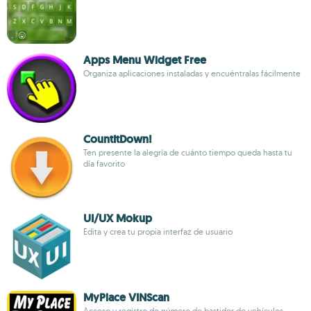
Apps Menu Widget Free
Organiza aplicaciones instaladas y encuéntralas fácilmente
CountItDown!
Ten presente la alegría de cuánto tiempo queda hasta tu
día favorito
UI/UX Mokup
Edita y crea tu propia interfaz de usuario
MyPlace VINScan
Acceso y registro de número de bastidor de vehículos