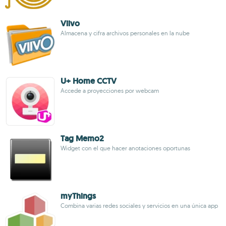
Viivo
Almacena y cifra archivos personales en la nube
U+ Home CCTV
Accede a proyecciones por webcam
Tag Memo2
Widget con el que hacer anotaciones oportunas
myThings
Combina varias redes sociales y servicios en una única app