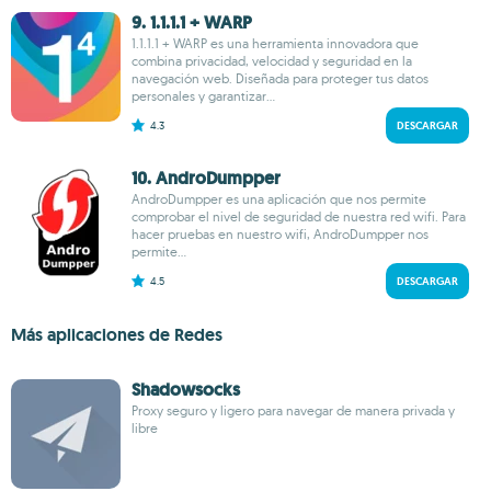
9. 1.1.1.1 + WARP
1.1.1.1 + WARP es una herramienta innovadora que
combina privacidad, velocidad y seguridad en la
navegación web. Diseñada para proteger tus datos
personales y garantizar...
4.3
DESCARGAR
10. AndroDumpper
AndroDumpper es una aplicación que nos permite
comprobar el nivel de seguridad de nuestra red wifi. Para
hacer pruebas en nuestro wifi, AndroDumpper nos
permite...
4.5
DESCARGAR
Más aplicaciones de Redes
Shadowsocks
Proxy seguro y ligero para navegar de manera privada y
libre