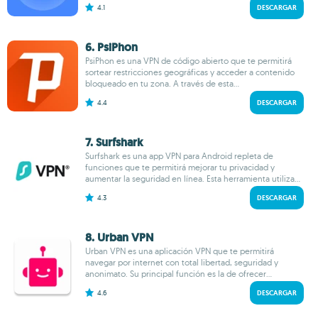
4.1
DESCARGAR
6. PsiPhon
PsiPhon es una VPN de código abierto que te permitirá
sortear restricciones geográficas y acceder a contenido
bloqueado en tu zona. A través de esta...
4.4
DESCARGAR
7. Surfshark
Surfshark es una app VPN para Android repleta de
funciones que te permitirá mejorar tu privacidad y
aumentar la seguridad en línea. Esta herramienta utiliza...
4.3
DESCARGAR
8. Urban VPN
Urban VPN es una aplicación VPN que te permitirá
navegar por internet con total libertad, seguridad y
anonimato. Su principal función es la de ofrecer...
4.6
DESCARGAR