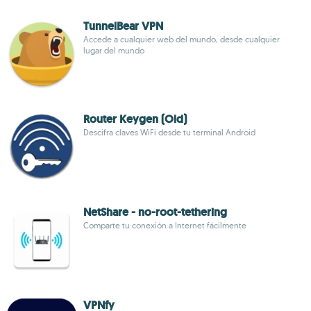
TunnelBear VPN
Accede a cualquier web del mundo, desde cualquier
lugar del mundo
Router Keygen (Old)
Descifra claves WiFi desde tu terminal Android
NetShare - no-root-tethering
Comparte tu conexión a Internet fácilmente
VPNfy