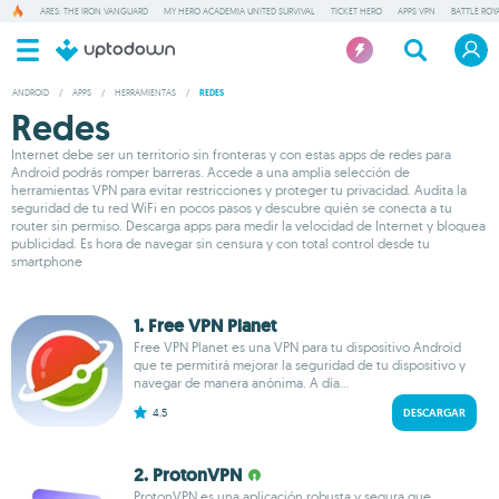
ARES: THE IRON VANGUARD
MY HERO ACADEMIA UNITED SURVIVAL
TICKET HERO
APPS VPN
BATTLE ROY
ANDROID
/
APPS
/
HERRAMIENTAS
/
REDES
Redes
Internet debe ser un territorio sin fronteras y con estas apps de redes para
Android podrás romper barreras. Accede a una amplia selección de
herramientas VPN para evitar restricciones y proteger tu privacidad. Audita la
seguridad de tu red WiFi en pocos pasos y descubre quién se conecta a tu
router sin permiso. Descarga apps para medir la velocidad de Internet y bloquea
publicidad. Es hora de navegar sin censura y con total control desde tu
smartphone
1. Free VPN Planet
Free VPN Planet es una VPN para tu dispositivo Android
que te permitirá mejorar la seguridad de tu dispositivo y
navegar de manera anónima. A día...
4.5
DESCARGAR
2. ProtonVPN
ProtonVPN es una aplicación robusta y segura que