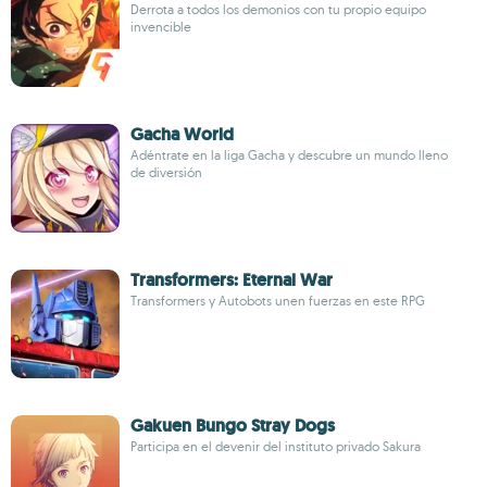
Derrota a todos los demonios con tu propio equipo
invencible
Gacha World
Adéntrate en la liga Gacha y descubre un mundo lleno
de diversión
Transformers: Eternal War
Transformers y Autobots unen fuerzas en este RPG
Gakuen Bungo Stray Dogs
Participa en el devenir del instituto privado Sakura