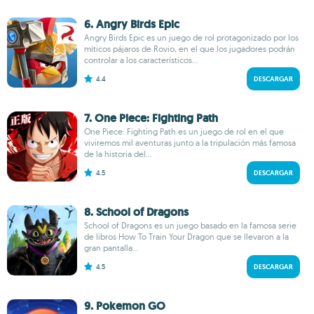
6. Angry Birds Epic
Angry Birds Epic es un juego de rol protagonizado por los
míticos pájaros de Rovio, en el que los jugadores podrán
controlar a los característicos...
4.4
DESCARGAR
7. One Piece: Fighting Path
One Piece: Fighting Path es un juego de rol en el que
viviremos mil aventuras junto a la tripulación más famosa
de la historia del...
4.5
DESCARGAR
8. School of Dragons
School of Dragons es un juego basado en la famosa serie
de libros How To Train Your Dragon que se llevaron a la
gran pantalla...
4.5
DESCARGAR
9. Pokemon GO