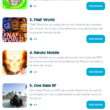
4.1
DESCARGAR
3. FNaF World
FNaF World es un juego de rol con sistema de combate
por turnos, en el que controlaremos a los personajes de
la popular franquicia de...
4.4
DESCARGAR
4. Naruto Mobile
Naruto Mobile es un juego de acción con tintes de RPG
en el que reviviremos las andanzas de Naruto Uzumaki y
el resto de ninjas...
4.4
DESCARGAR
5. One State RP
One State RP es un RPG de mundo abierto en el que te
sumergirás en una ciudad desde la que podrás sentir la
acción al...
4.5
DESCARGAR