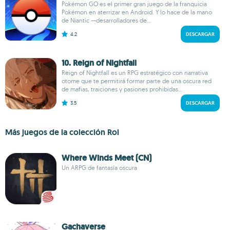
Pokémon GO es el primer gran juego de la franquicia
Pokémon en aterrizar en Android. Y lo hace de la mano
de Niantic —desarrolladores de...
4.2
DESCARGAR
10. Reign of Nightfall
Reign of Nightfall es un RPG estratégico con narrativa
otome que te permitirá formar parte de una oscura red
de mafias, traiciones y pasiones prohibidas...
3.5
DESCARGAR
Más juegos de la colección Rol
Where Winds Meet (CN)
Un ARPG de fantasía oscura
Gachaverse