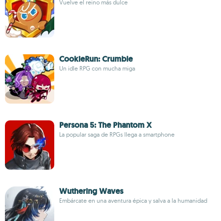
Vuelve el reino más dulce
CookieRun: Crumble
Un idle RPG con mucha miga
Persona 5: The Phantom X
La popular saga de RPGs llega a smartphone
Wuthering Waves
Embárcate en una aventura épica y salva a la humanidad