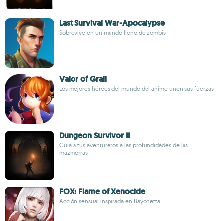
Last Survival War-Apocalypse
Sobrevive en un mundo lleno de zombis
Valor of Grail
Los mejores héroes del mundo del anime unen sus fuerzas
Dungeon Survivor II
Guía a tus aventureros a las profundidades de las
mazmorras
FOX: Flame of Xenocide
Acción sensual inspirada en Bayonetta