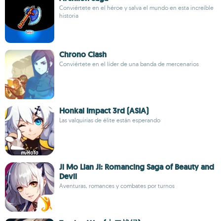
Conviértete en el héroe y salva el mundo en esta increíble
historia
Chrono Clash
Conviértete en el líder de una banda de mercenarios
Honkai Impact 3rd (ASIA)
Las valquirias de élite están esperando
Ji Mo Lian Ji: Romancing Saga of Beauty and
Devil
Aventuras, romances y combates por turnos