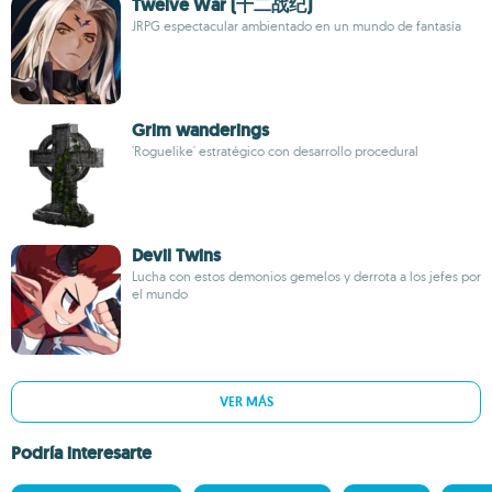
Twelve War (十二战纪)
JRPG espectacular ambientado en un mundo de fantasía
Grim wanderings
'Roguelike' estratégico con desarrollo procedural
Devil Twins
Lucha con estos demonios gemelos y derrota a los jefes por
el mundo
VER MÁS
Podría interesarte