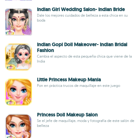
Indian Girl Wedding Salon- Indian Bride
Dale los mejores cuidados de belleza a esta chica en su
boda
Indian Gopi Doll Makeover- Indian Bridal
Fashion
Cambia el aspecto de esta pequeña chica que viene de la
India
Little Princess Makeup Mania
Pon en práctica trucos de maquillaje en este juego
Princess Doll Makeup Salon
Se el jefe de maquillaje, moda y fotografía de este salón de
belleza