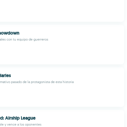
Showdown
vales con tu equipo de guerreros
iaries
amativo pasado de la protagonista de esta historia
: Airship League
ible y vence a los oponentes