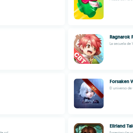
Ragnarok P
La secuela de 
Forsaken 
El universo de
Ellrland Ta
de rol
Espectacular r