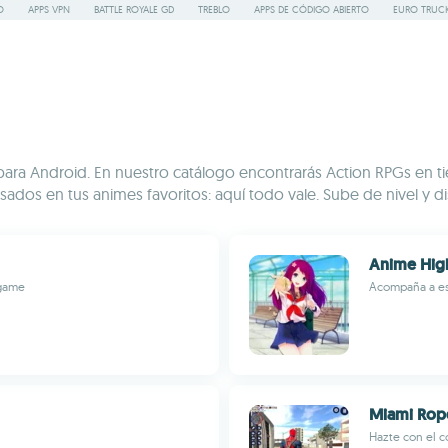
O
APPS VPN
BATTLE ROYALE GD
TREBLO
APPS DE CÓDIGO ABIERTO
EURO TRUCK
tos para Android. En nuestro catálogo encontrarás Action RPGs
ados en tus animes favoritos: aquí todo vale. Sube de nivel y di
Anime High
 game
Acompaña a est
Miami Rop
Hazte con el c