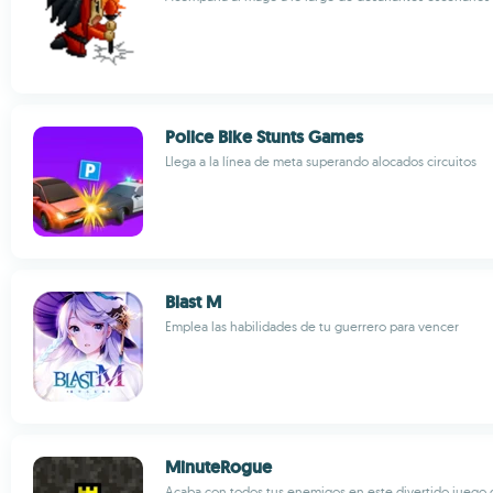
Police Bike Stunts Games
Llega a la línea de meta superando alocados circuitos
Blast M
Emplea las habilidades de tu guerrero para vencer
MinuteRogue
Acaba con todos tus enemigos en este divertido juego 