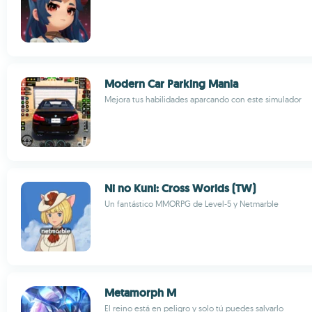
Modern Car Parking Mania
Mejora tus habilidades aparcando con este simulador
Ni no Kuni: Cross Worlds (TW)
Un fantástico MMORPG de Level-5 y Netmarble
Metamorph M
El reino está en peligro y solo tú puedes salvarlo