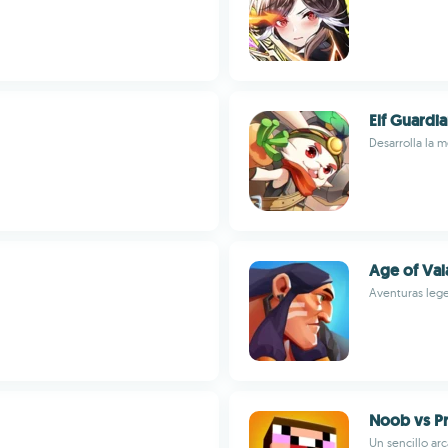
Elf Guardi
Desarrolla la m
Age of Val
Aventuras lege
Noob vs P
Un sencillo a