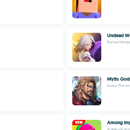
Undead W
Recluta héroes
Myth: God
Guía a Thor en
Among Imp
Acaba con la t