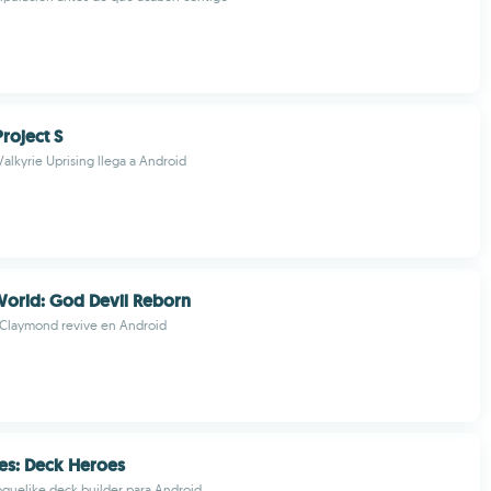
roject S
Valkyrie Uprising llega a Android
World: God Devil Reborn
 Claymond revive en Android
les: Deck Heroes
oguelike deck builder para Android