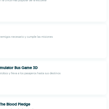
n la chica más popular de la escuela!
enemigos necesario y cumple las misiones
imulator Bus Game 3D
obús y lleva a los pasajeros hasta sus destinos
The Blood Pledge