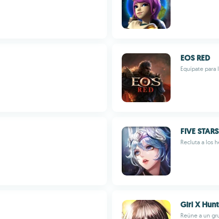
EOS RED
Equípate para l
FIVE STARS
Recluta a los 
Girl X Hunt
Reúne a un gru