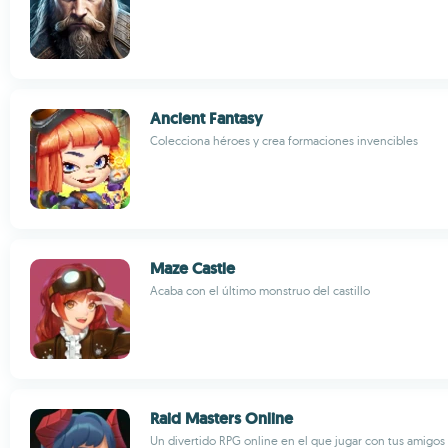
Ancient Fantasy
Colecciona héroes y crea formaciones invencibles
Maze Castle
Acaba con el último monstruo del castillo
Raid Masters Online
Un divertido RPG online en el que jugar con tus amigos