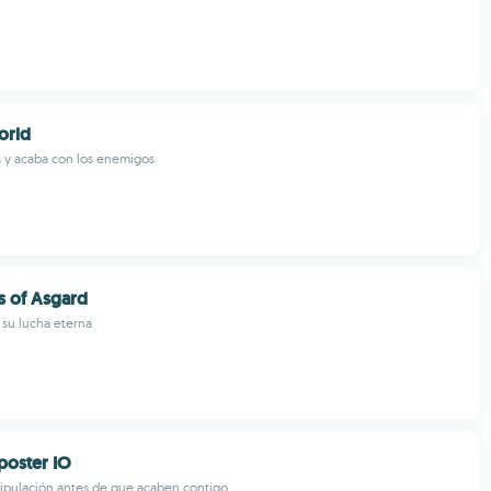
orld
 y acaba con los enemigos
s of Asgard
 su lucha eterna
oster IO
ripulación antes de que acaben contigo