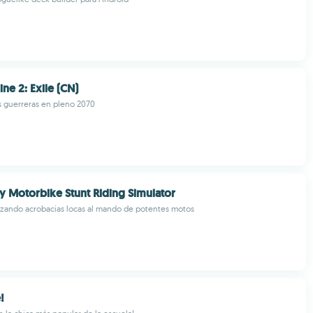
line 2: Exile (CN)
s guerreras en pleno 2070
y Motorbike Stunt Riding Simulator
lizando acrobacias locas al mando de potentes motos
!