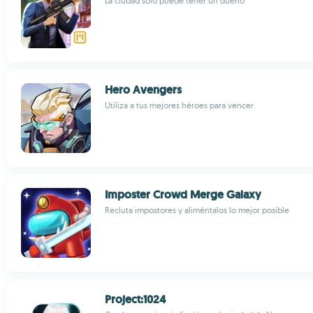
La ciudad solo puede tener un dueño
Hero Avengers
Utiliza a tus mejores héroes para vencer
Imposter Crowd Merge Galaxy
Recluta impostores y aliméntalos lo mejor posible
Project:1024