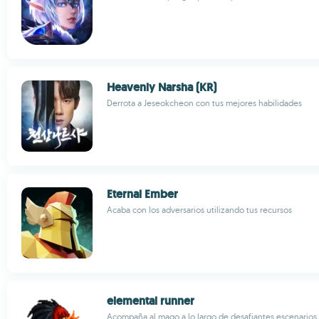
Heavenly Narsha (KR)
Derrota a Jeseokcheon con tus mejores habilidades
Eternal Ember
Acaba con los adversarios utilizando tus recursos
elemental runner
Acompaña al mago a lo largo de desafiantes escenarios