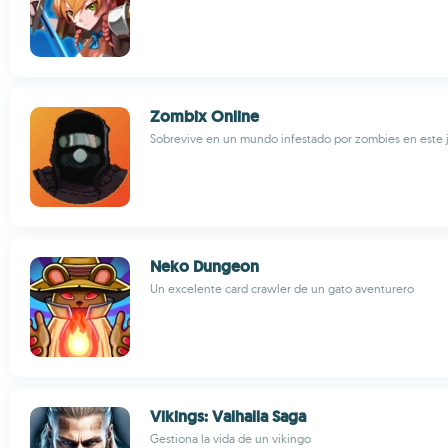
Zombix Online
Sobrevive en un mundo infestado por zombies en este 
Neko Dungeon
Un excelente card crawler de un gato aventurero
Vikings: Valhalla Saga
Gestiona la vida de un vikingo