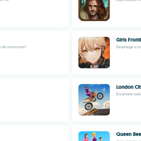
Girls Front
as de motocross?
Despliega a tu
London Cit
Diviértete rea
Queen Bee