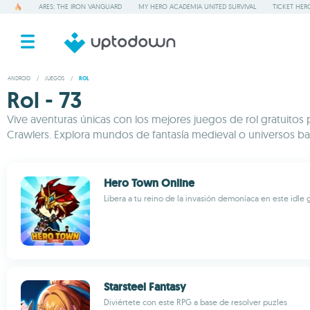
ARES: THE IRON VANGUARD
MY HERO ACADEMIA UNITED SURVIVAL
TICKET HER
ANDROID
/
JUEGOS
/
ROL
Rol - 73
Vive aventuras únicas con los mejores juegos de rol gratui
Crawlers. Explora mundos de fantasía medieval o universos bas
Hero Town Online
Libera a tu reino de la invasión demoníaca en este idle
Starsteel Fantasy
Diviértete con este RPG a base de resolver puzles