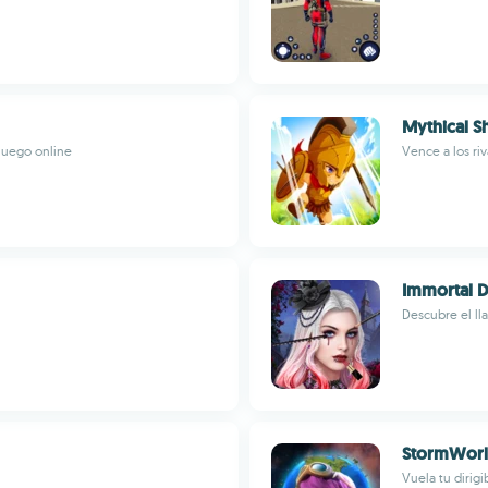
Mythical 
juego online
Vence a los ri
Immortal D
Descubre el ll
StormWorld
Vuela tu dirig