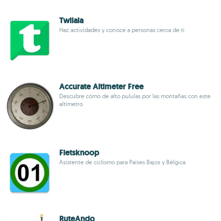
Twilala
Haz actividades y conoce a personas cerca de ti
Accurate Altimeter Free
Descubre cómo de alto pululas por las montañas con este
altímetro
Fietsknoop
Asistente de ciclismo para Países Bajos y Bélgica
RuteAndo