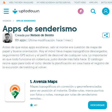
ARES: THE IRON VANGUARD
MY HERO ACADEMIA UNITED SURVIVAL
TICKET HERO
APPS VPN
BATTLE ROY
ANDROID
/
APPS DE SENDERISMO
Apps de senderismo
Creada por
Nelson de Benito
119 apps
( Última modificación: hace 1 mes )
Antes de que estas apps existieran, salir al monte era cuestión de mapa de
papel y buena orientación. Hoy el móvil lleva mapas topográficos descargados,
seguimiento GPS activo y el perfil de desnivel de cualquier ruta. Lo importante
es que todo funciona sin cobertura, justo donde más falta hace. El catálogo
reúne apps para todo el ciclo: desde la planificación en casa hasta el registro de
la excursión de trekking al volver.
1. Avenza Maps
Mapas topográficos sin conexión y georreferenciados
para ver posición al instante. Graba rutas, marca puntos
con fotos y notas, navega por rutas de senderismo
remotas...
4.1
DESCARGAR