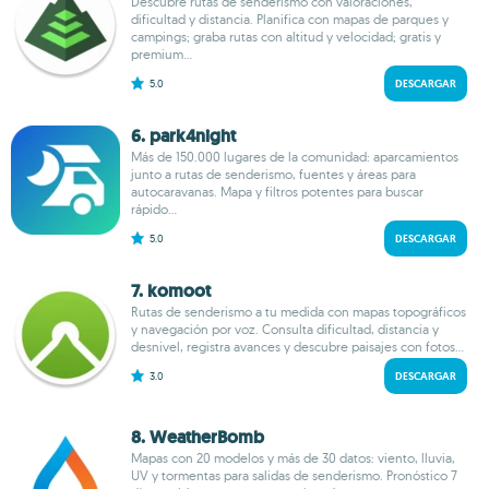
Descubre rutas de senderismo con valoraciones,
dificultad y distancia. Planifica con mapas de parques y
campings; graba rutas con altitud y velocidad; gratis y
premium...
5.0
DESCARGAR
6. park4night
Más de 150.000 lugares de la comunidad: aparcamientos
junto a rutas de senderismo, fuentes y áreas para
autocaravanas. Mapa y filtros potentes para buscar
rápido...
5.0
DESCARGAR
7. komoot
Rutas de senderismo a tu medida con mapas topográficos
y navegación por voz. Consulta dificultad, distancia y
desnivel, registra avances y descubre paisajes con fotos...
3.0
DESCARGAR
8. WeatherBomb
Mapas con 20 modelos y más de 30 datos: viento, lluvia,
UV y tormentas para salidas de senderismo. Pronóstico 7