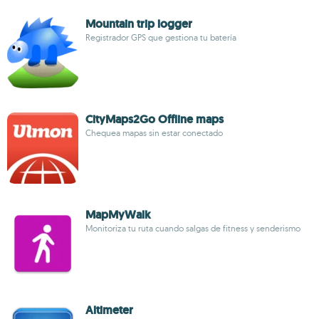
Mountain trip logger
Registrador GPS que gestiona tu batería
CityMaps2Go Offline maps
Chequea mapas sin estar conectado
MapMyWalk
Monitoriza tu ruta cuando salgas de fitness y senderismo
Altimeter