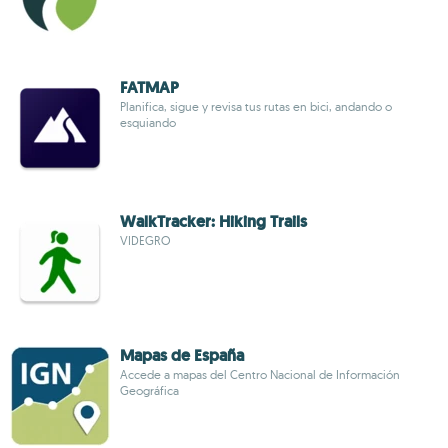
FATMAP
Planifica, sigue y revisa tus rutas en bici, andando o
esquiando
WalkTracker: Hiking Trails
VIDEGRO
Mapas de España
Accede a mapas del Centro Nacional de Información
Geográfica