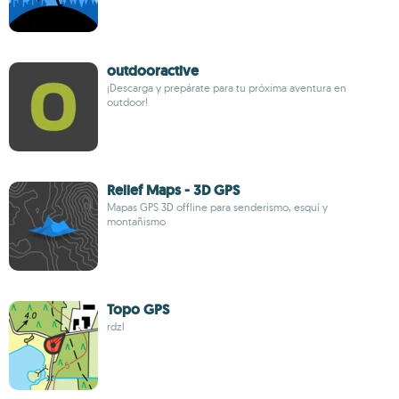
outdooractive
¡Descarga y prepárate para tu próxima aventura en
outdoor!
Relief Maps - 3D GPS
Mapas GPS 3D offline para senderismo, esquí y
montañismo
Topo GPS
rdzl