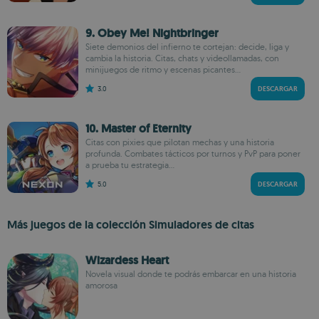
9. Obey Me! Nightbringer
Siete demonios del infierno te cortejan: decide, liga y
cambia la historia. Citas, chats y videollamadas, con
minijuegos de ritmo y escenas picantes...
3.0
DESCARGAR
10. Master of Eternity
Citas con pixies que pilotan mechas y una historia
profunda. Combates tácticos por turnos y PvP para poner
a prueba tu estrategia...
5.0
DESCARGAR
Más juegos de la colección Simuladores de citas
Wizardess Heart
Novela visual donde te podrás embarcar en una historia
amorosa