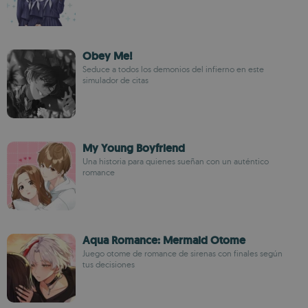
Obey Me!
Seduce a todos los demonios del infierno en este
simulador de citas
My Young Boyfriend
Una historia para quienes sueñan con un auténtico
romance
Aqua Romance: Mermaid Otome
Juego otome de romance de sirenas con finales según
tus decisiones