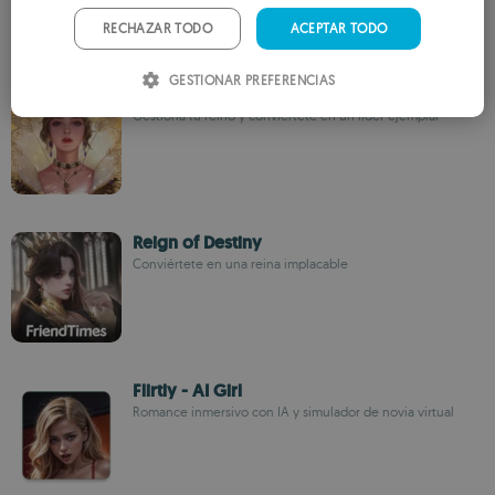
PORTUGUESE
RECHAZAR TODO
ACEPTAR TODO
ITALIAN
GESTIONAR PREFERENCIAS
King's Choice
SPANISH
Gestiona tu reino y conviértete en un líder ejemplar
ROMANIAN
Reign of Destiny
Conviértete en una reina implacable
Flirtly - AI Girl
Romance inmersivo con IA y simulador de novia virtual