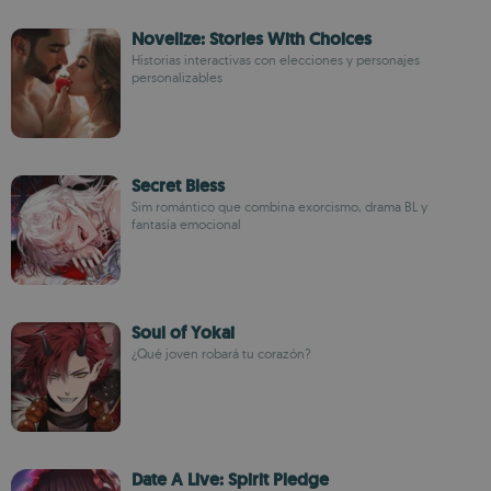
Novelize: Stories With Choices
Historias interactivas con elecciones y personajes
personalizables
Secret Bless
Sim romántico que combina exorcismo, drama BL y
fantasía emocional
Soul of Yokai
¿Qué joven robará tu corazón?
Date A Live: Spirit Pledge