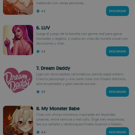
hablando con varias personas...
4.2
DESCARGAR
6. LUV
Juega al juego de la botella con gente real para ganar
monedas y regalos, y úsalos en citas de novela visual con
decisiones y chat...
4.2
DESCARGAR
7. Dream Daddy
Liga con otros padres carismáticos siendo papá soltero.
Crea tu personaje y vive siete rutas con finales distintos,
arte encantador y gran banda sonora...
3.9
DESCARGAR
8. My Monster Babe
Citas con chicas monstruo inspiradas en leyendas
urbanas, entre ternura y mal rollo. Elige tres respuestas,
lee sus señales y desbloquea finales buenos o fatales...
4.4
DESCARGAR