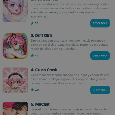
Chicas monstruo con Live2D, voces y escenas sugerentes
mientras mejoras su afinidad y aspecto. Avanza de forma
automática, crea equipos y desbloquea nuevas
apariencias...
5.0
DESCARGAR
3. Drift Girls
Sim de citas con estética anime que mezcla romance y
carreras: sal al cine, acuario o playa, responde preguntas,
regala detalles y tunea tu coche...
4.1
DESCARGAR
4. Crush Crush
Gana monedas incluso cuando no juegas y conquista con
estilo anime. Trabaja, regala y desbloquea citas guiadas
por un tutorial sencillo y súper intuitivo...
4.0
DESCARGAR
5. MeChat
Elige el tono de tus conversaciones en un simulador de
citas tipo chat: desliza, haz match y decide el rumbo