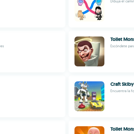
Dibuja el cami
Toilet Mon
res
Escóndete para
Craft Skib
Encuentra la f
Toilet Mons