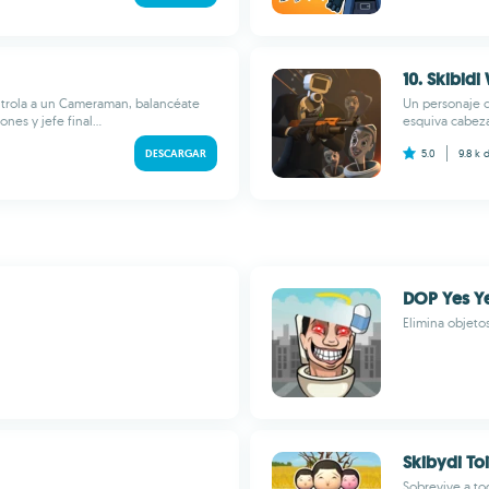
10. Skibidi
ntrola a un Cameraman, balancéate
Un personaje c
nes y jefe final...
esquiva cabeza
DESCARGAR
5.0
9.8 k
d
DOP Yes Y
Elimina objeto
Skibydi Toi
Sobrevive a to