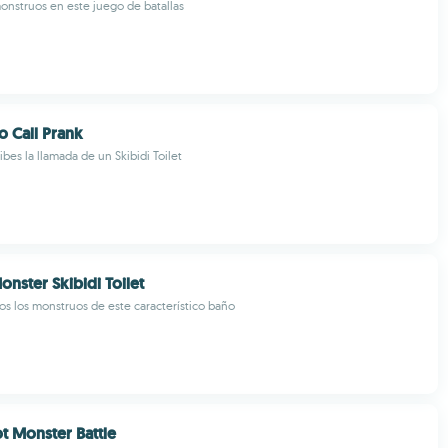
monstruos en este juego de batallas
o Call Prank
bes la llamada de un Skibidi Toilet
ster Skibidi Toilet
s los monstruos de este característico baño
ot Monster Battle