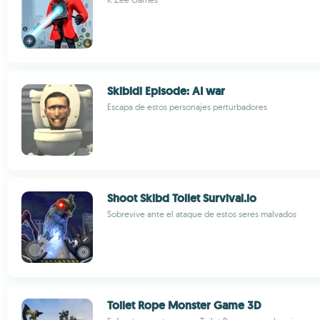
Skibidi Episode: AI war
Escapa de estos personajes perturbadores
Shoot Skibd Toilet Survival.io
Sobrevive ante el ataque de estos seres malvados
Toilet Rope Monster Game 3D