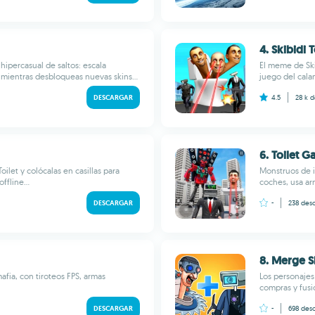
4. Skibidi 
hipercasual de saltos: escala
El meme de Ski
ientras desbloqueas nuevas skins...
juego del cala
DESCARGAR
4.5
28 k
d
6. Toilet 
oilet y colócalas en casillas para
Monstruos de 
ffline...
coches, usa ar
DESCARGAR
-
238
desc
8. Merge Sk
fia, con tiroteos FPS, armas
Los personajes
compras y fusi
DESCARGAR
-
698
desc