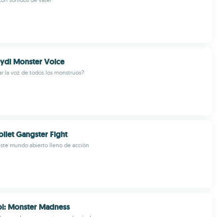
ydi Monster Voice
ar la voz de todos los monstruos?
oilet Gangster Fight
este mundo abierto lleno de acción
ol: Monster Madness