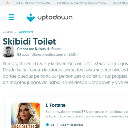
ARES: THE IRON VANGUARD
MY HERO ACADEMIA UNITED SURVIVAL
TICKET HER
ANDROID
/
SKIBIDI TOILET
Skibidi Toilet
Creada por
Nelson de Benito
83 apps
( Última modificación: en 2025 )
Sumérgete en el caos y la diversión con este listado de juegos 
Desde luchar contra inodoros animados hasta superar niveles l
donde puedas personalizar personajes o construir tus propias hi
los mejores juegos de Skibidi Toilet desde Uptodown y vive est
1. Fortnite
Battle royale con modo FPS, construcción opcional y 
solo, en dúo o escuadrón, sobrevive a la tormenta y dis
4.5
136.5 M
descargas