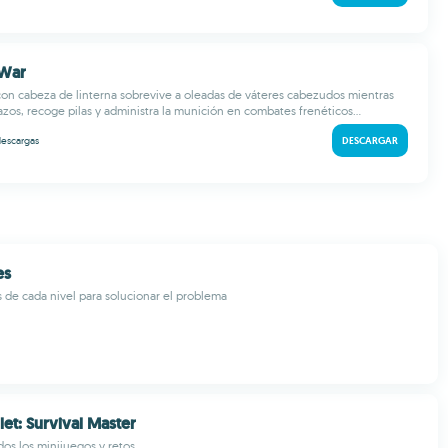
 War
on cabeza de linterna sobrevive a oleadas de váteres cabezudos mientras
zos, recoge pilas y administra la munición en combates frenéticos...
escargas
DESCARGAR
es
s de cada nivel para solucionar el problema
let: Survival Master
dos los minijuegos y retos