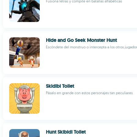
Fusiona letras y compite en batallas alfabéticas
Hide and Go Seek Monster Hunt
Escóndete del monstruo o intercepta a los otros jugado
Skidibi Toilet
Pásalo en grande con estos personajes tan peculiares
Hunt Skibidi Toilet