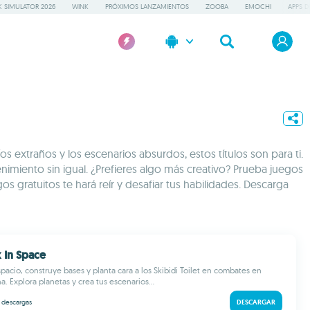
 SIMULATOR 2026
WINK
PRÓXIMOS LANZAMIENTOS
ZOOBA
EMOCHI
APPS D
s extraños y los escenarios absurdos, estos títulos son para ti.
imiento sin igual. ¿Prefieres algo más creativo? Prueba juegos
s gratuitos te hará reír y desafiar tus habilidades. Descarga
 In Space
pacio, construye bases y planta cara a los Skibidi Toilet en combates en
. Explora planetas y crea tus escenarios...
k
descargas
DESCARGAR