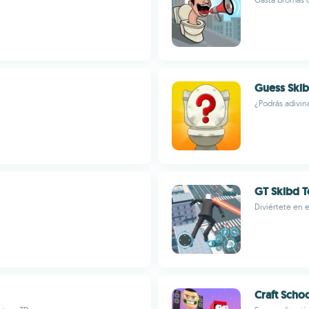
Guess Skib
¿Podrás adivin
GT Skibd T
Diviértete en 
Craft Scho