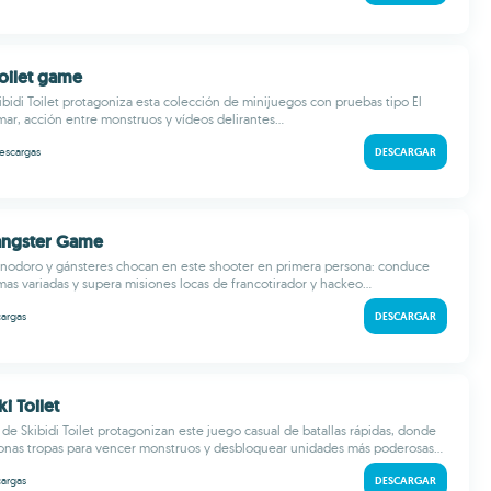
Toilet game
bidi Toilet protagoniza esta colección de minijuegos con pruebas tipo El
mar, acción entre monstruos y vídeos delirantes...
escargas
DESCARGAR
Gangster Game
inodoro y gánsteres chocan en este shooter en primera persona: conduce
mas variadas y supera misiones locas de francotirador y hackeo...
argas
DESCARGAR
i Toilet
 de Skibidi Toilet protagonizan este juego casual de batallas rápidas, donde
onas tropas para vencer monstruos y desbloquear unidades más poderosas...
argas
DESCARGAR