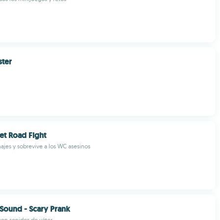
ster
let Road Fight
ajes y sobrevive a los WC asesinos
 Sound - Scary Prank
on sonidos de váter