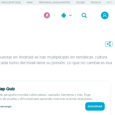
 SIMULATOR 2026
WINK
PRÓXIMOS LANZAMIENTOS
ZOOBA
EMOCHI
APPS D
puestas en Android se han multiplicado en temáticas: cultura
ada turno del trivial tiene su presión. Lo que no cambia es esa
Map Quiz
de geografía mundial sobre países, capitales, banderas y más. Elige
o de prueba y dificultad para aprender mientras aciertas respuestas...
k
descargas
DESCARGAR