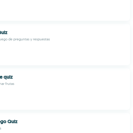
Quiz
uego de preguntas y respuestas
e quiz
nar frutas
ogo Quiz
s