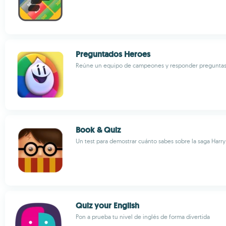
Preguntados Heroes
Reúne un equipo de campeones y responder pregunta
Book & Quiz
Un test para demostrar cuánto sabes sobre la saga Harry
Quiz your English
Pon a prueba tu nivel de inglés de forma divertida