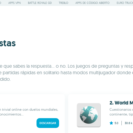
O
APPS VPN
BATTLE ROYALE GD
TREBLO
APPS DE CÓDIGO ABIERTO
EURO TRUCK
stas
e que sabes la respuesta... o no. Los juegos de preguntas y res
de partidas rápidas en solitario hasta modos multijugador donde c
dido.
2. World 
 trivial online con duelos mundiales,
Cuestionarios 
onocimientos...
continente, tip
DESCARGAR
5.0
30.6 