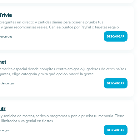
Trivia
reguntas en directo y partidas diarias para poner a prueba tus
y ganar recompensas reales. Canjea puntos por PayPal o tarjetas regalo...
escargas
DESCARGAR
net
 temática espacial donde compites contra amigos o jugadores de otros países.
ntas, elige categoría y mira qué opción marcó la gente...
k
descargas
DESCARGAR
uiz
s y sonidos de marcas, series o programas y pon a prueba tu memoria. Tiene
 ilimitados y va genial en fiestas...
scargas
DESCARGAR