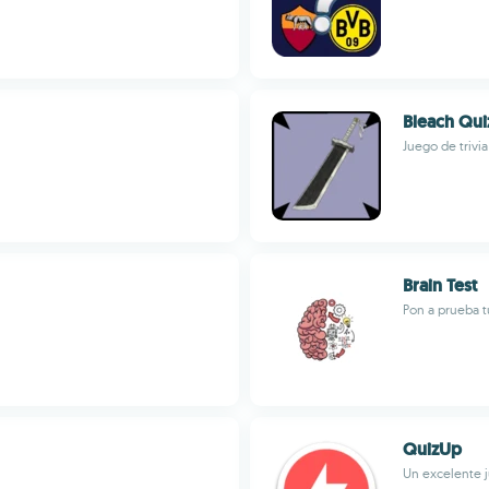
Bleach Qui
Juego de trivi
Brain Test
Pon a prueba t
QuizUp
Un excelente j