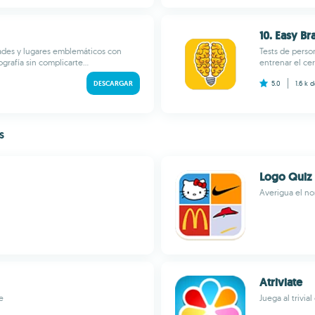
10. Easy Br
dades y lugares emblemáticos con
Tests de perso
rafía sin complicarte...
entrenar el ce
DESCARGAR
5.0
1.6 k
d
s
Logo Quiz 
Averigua el no
Atriviate
e
Juega al trivi