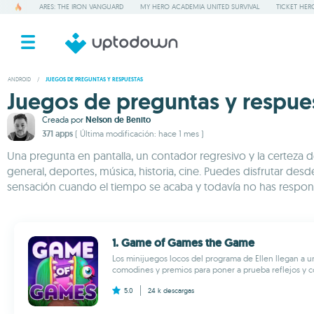
ARES: THE IRON VANGUARD
MY HERO ACADEMIA UNITED SURVIVAL
TICKET HER
ANDROID
/
JUEGOS DE PREGUNTAS Y RESPUESTAS
Juegos de preguntas y respue
Creada por
Nelson de Benito
371 apps
( Última modificación: hace 1 mes )
Una pregunta en pantalla, un contador regresivo y la certeza d
general, deportes, música, historia, cine. Puedes disfrutar des
sensación cuando el tiempo se acaba y todavía no has respon
1. Game of Games the Game
Los minijuegos locos del programa de Ellen llegan a un
comodines y premios para poner a prueba reflejos y c
5.0
24 k
descargas