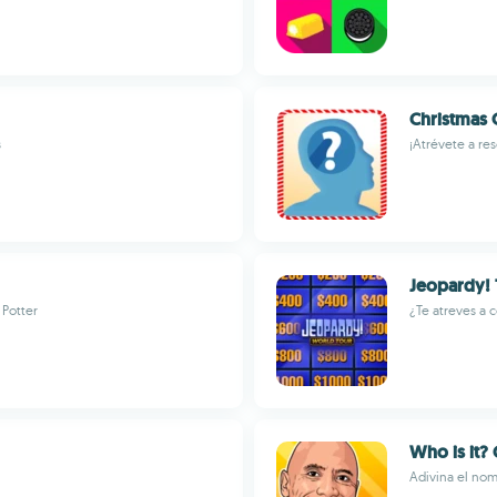
Christmas 
s
¡Atrévete a re
Jeopardy! 
 Potter
¿Te atreves a 
Who is it? 
Adivina el no