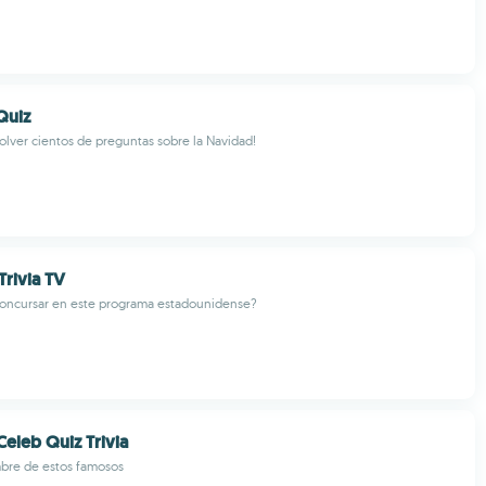
Quiz
solver cientos de preguntas sobre la Navidad!
Trivia TV
concursar en este programa estadounidense?
Celeb Quiz Trivia
mbre de estos famosos