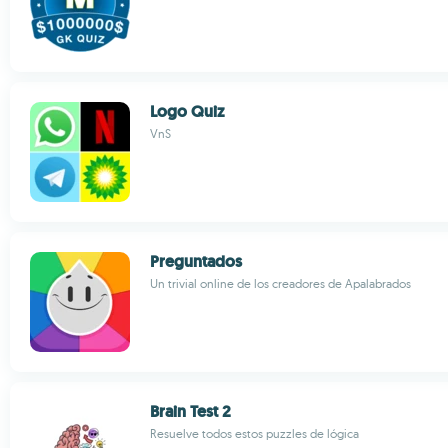
Logo Quiz
VnS
Preguntados
Un trivial online de los creadores de Apalabrados
Brain Test 2
Resuelve todos estos puzzles de lógica