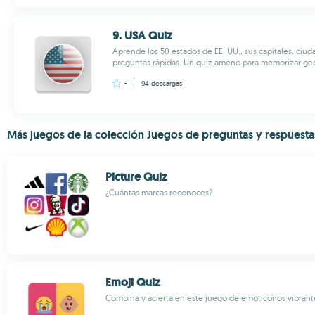
9. USA Quiz
Aprende los 50 estados de EE. UU., sus capitales, ciu
preguntas rápidas. Un quiz ameno para memorizar geog
-
94
descargas
Más juegos de la colección Juegos de preguntas y respuesta
Picture Quiz
¿Cuántas marcas reconoces?
Emoji Quiz
Combina y acierta en este juego de emoticonos vibrant