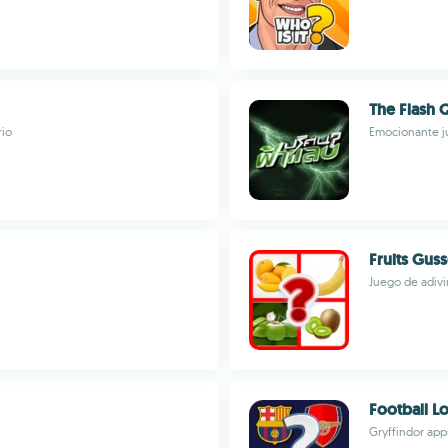
The Flash 
rio
Emocionante j
Fruits Guss
Juego de adivi
Football L
Gryffindor app