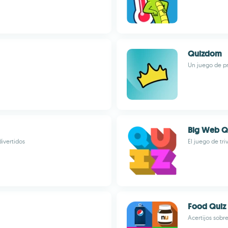
Quizdom
Un juego de pre
Big Web Q
ivertidos
El juego de tri
Food Quiz
Acertijos sobr