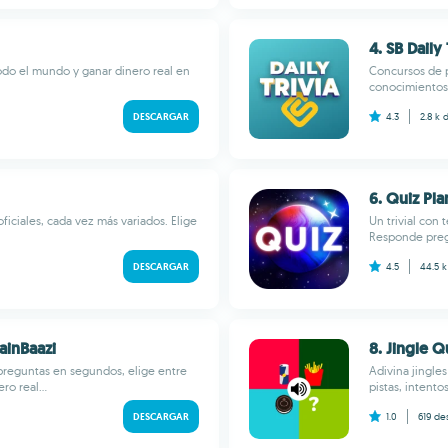
4. SB Daily 
todo el mundo y ganar dinero real en
Concursos de p
conocimientos 
DESCARGAR
4.3
2.8 k
d
6. Quiz Pla
ficiales, cada vez más variados. Elige
Un trivial con
Responde pregu
DESCARGAR
4.5
44.5 
ainBaazi
8. Jingle Q
 preguntas en segundos, elige entre
Adivina jingle
ro real...
pistas, intentos
DESCARGAR
1.0
619
de