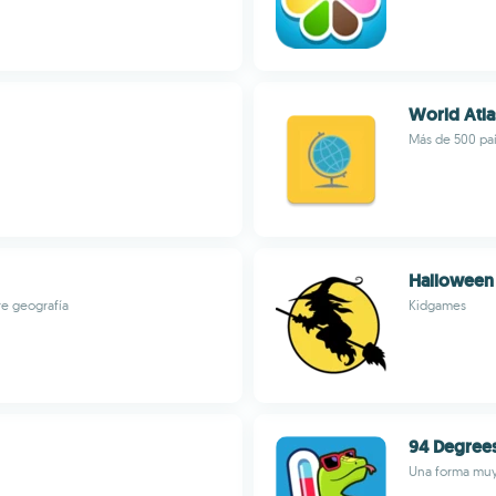
World Atla
Más de 500 paí
Halloween
re geografía
Kidgames
94 Degree
Una forma muy 