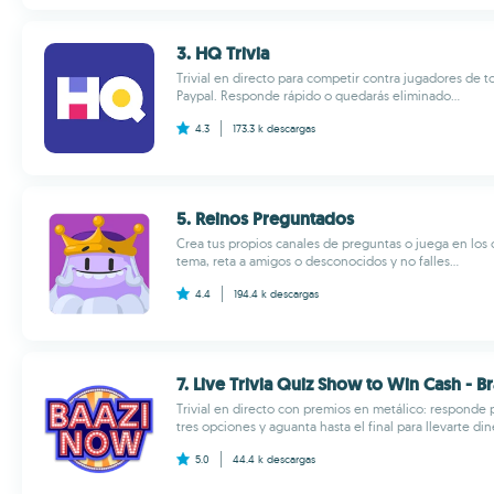
3. HQ Trivia
Trivial en directo para competir contra jugadores de 
Paypal. Responde rápido o quedarás eliminado...
4.3
173.3 k
descargas
5. Reinos Preguntados
Crea tus propios canales de preguntas o juega en los o
tema, reta a amigos o desconocidos y no falles...
4.4
194.4 k
descargas
7. Live Trivia Quiz Show to Win Cash - Br
Trivial en directo con premios en metálico: responde
tres opciones y aguanta hasta el final para llevarte dine
5.0
44.4 k
descargas