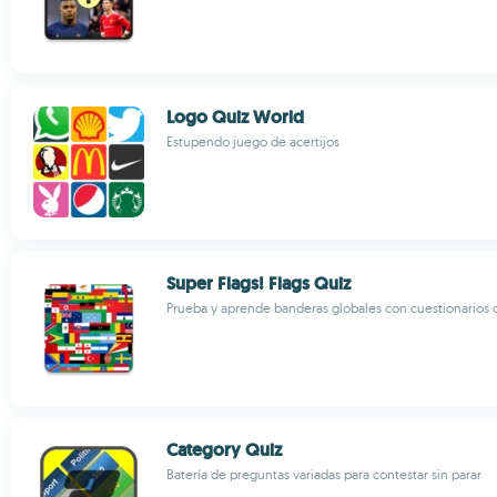
Logo Quiz World
Estupendo juego de acertijos
Super Flags! Flags Quiz
Prueba y aprende banderas globales con cuestionarios d
Category Quiz
Batería de preguntas variadas para contestar sin parar