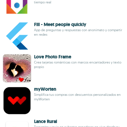
tiempo real
Fill - Meet people quickly
App de preguntas y respuestas con anonimato y compartir
en redes
Love Photo Frame
Crea tarjetas románticas con marcos encantadores y texto
propio
myWorten
Simplifica tus compras con descuentos personalizados en
myWorten
Lance Rural
Transmite y puja en subastas ganaderas en vivo desde tu