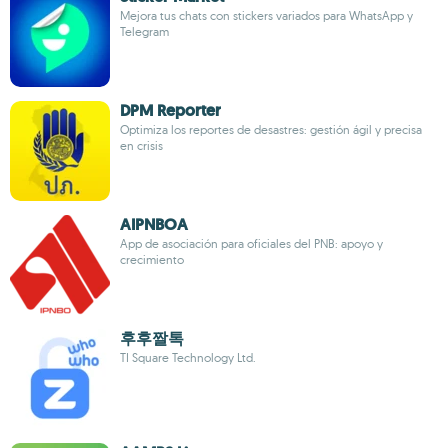
Mejora tus chats con stickers variados para WhatsApp y
Telegram
DPM Reporter
Optimiza los reportes de desastres: gestión ágil y precisa
en crisis
AIPNBOA
App de asociación para oficiales del PNB: apoyo y
crecimiento
후후짤톡
TI Square Technology Ltd.