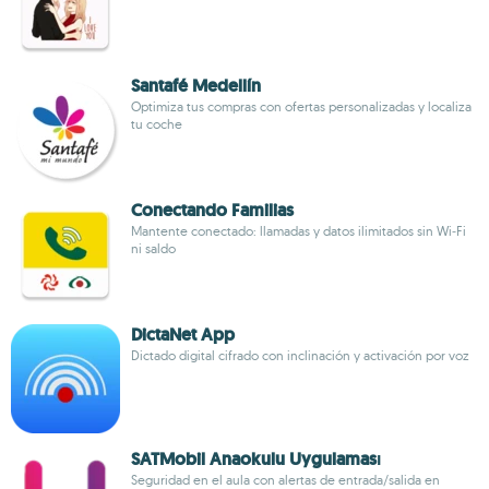
Santafé Medellín
Optimiza tus compras con ofertas personalizadas y localiza
tu coche
Conectando Familias
Mantente conectado: llamadas y datos ilimitados sin Wi‑Fi
ni saldo
DictaNet App
Dictado digital cifrado con inclinación y activación por voz
SATMobil Anaokulu Uygulaması
Seguridad en el aula con alertas de entrada/salida en