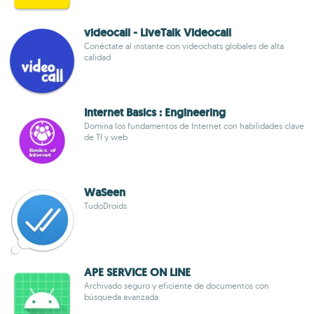
videocall - LiveTalk Videocall
Conéctate al instante con videochats globales de alta
calidad
Internet Basics : Engineering
Domina los fundamentos de Internet con habilidades clave
de TI y web
WaSeen
TudoDroids
APE SERVICE ON LINE
Archivado seguro y eficiente de documentos con
búsqueda avanzada