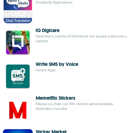
SimpleLife Applications
iQ Digicare
Gestiona tu cuenta iQ fácilmente con acceso a servicios y
soporte
Write SMS by Voice
Awami Apps
Memetflix Stickers
Mejora tus chats con 1M+ stickers personalizados,
divertidos y sonidos
Sticker Market