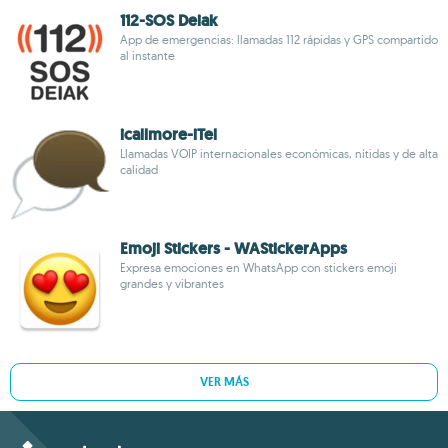
112-SOS Deiak
App de emergencias: llamadas 112 rápidas y GPS compartido
al instante
icallmore-iTel
Llamadas VOIP internacionales económicas, nítidas y de alta
calidad
Emoji Stickers - WAStickerApps
Expresa emociones en WhatsApp con stickers emoji
grandes y vibrantes
VER MÁS