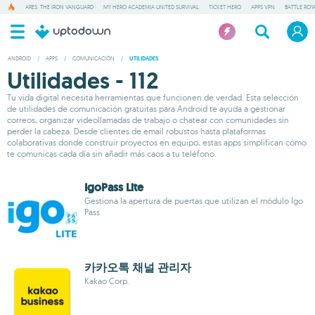
ARES: THE IRON VANGUARD
MY HERO ACADEMIA UNITED SURVIVAL
TICKET HERO
APPS VPN
BATTLE ROY
ANDROID
/
APPS
/
COMUNICACIÓN
/
UTILIDADES
Utilidades - 112
Tu vida digital necesita herramientas que funcionen de verdad. Esta selección
de utilidades de comunicación gratuitas para Android te ayuda a gestionar
correos, organizar videollamadas de trabajo o chatear con comunidades sin
perder la cabeza. Desde clientes de email robustos hasta plataformas
colaborativas donde construir proyectos en equipo, estas apps simplifican cómo
te comunicas cada día sin añadir más caos a tu teléfono.
IgoPass Lite
Gestiona la apertura de puertas que utilizan el módulo Igo
Pass
카카오톡 채널 관리자
Kakao Corp.