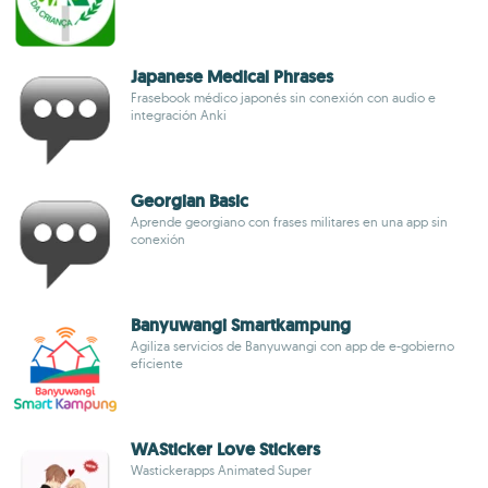
Japanese Medical Phrases
Frasebook médico japonés sin conexión con audio e
integración Anki
Georgian Basic
Aprende georgiano con frases militares en una app sin
conexión
Banyuwangi Smartkampung
Agiliza servicios de Banyuwangi con app de e-gobierno
eficiente
WASticker Love Stickers
Wastickerapps Animated Super