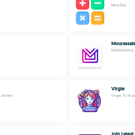
Nana Elie
Mourassal
MOURASSALA
Virgie
e drones
Virgie: Tu IA p
Join Latest