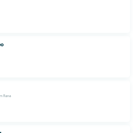
éo
am Rana