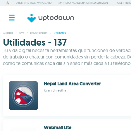
ARES: THE IRON VANGUARD
MY HERO ACADEMIA UNITED SURVIVAL
TICKET HER
ANDROID
/
APPS
/
COMUNICACIÓN
/
UTILIDADES
Utilidades - 137
Tu vida digital necesita herramientas que funcionen de verdad
de trabajo o chatear con comunidades sin perder la cabeza. De
cómo te comunicas cada día sin añadir más caos a tu teléfono
Nepal Land Area Converter
Kiran Shrestha
Webmail Lite