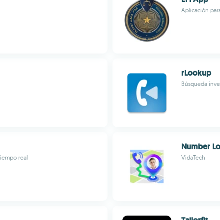
Aplicación par
rLookup
Búsqueda inve
Number Lo
tiempo real
VidaTech