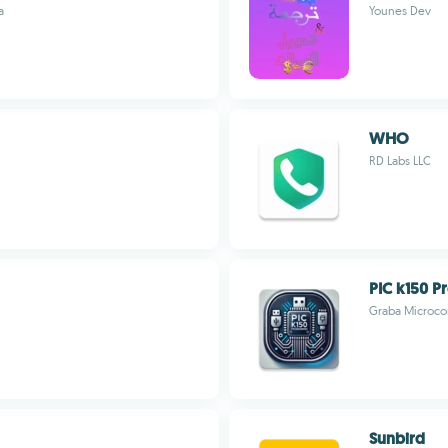
a
Younes Dev
WHO
RD Labs LLC
PIC k150 P
Graba Microco
Sunbird