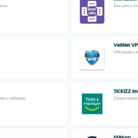
doras
Descubre y ún
VeilNet V
VPN rápida y s
TICKIZZ i
iles y cableadas
Compra boleto
EFPApp