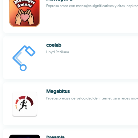
Expresa amor con mensajes significativos y citas inspira
coelab
Lloyd Petiluna
Megabitus
Prueba precisa de velocidad de Internet para redes móv
Dreamia