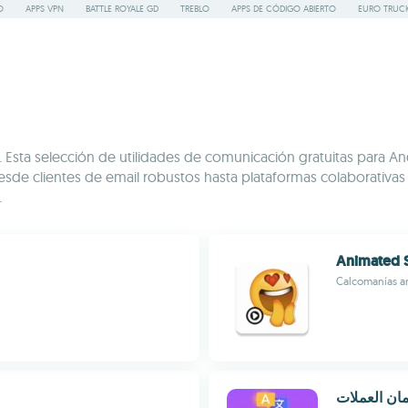
O
APPS VPN
BATTLE ROYALE GD
TREBLO
APPS DE CÓDIGO ABIERTO
EURO TRUCK
. Esta selección de utilidades de comunicación gratuitas para An
sde clientes de email robustos hasta plataformas colaborativas
.
Animated S
Calcomanías a
ان العملات