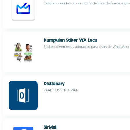
Gestiona cuentas de correo electrónico de forma segur
Kumpulan Stiker WA Lucu
Stickers divertidos y adorables para chats de WhatsApp.
Dictionary
RAAD HUSSEIN ALWAN
SirMail