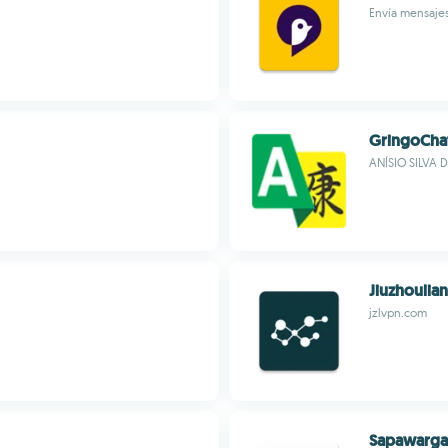
Envía mensaje
GringoChat
ANÍSIO SILVA
Jiuzhoulian
jzlvpn.com
Sapawarga