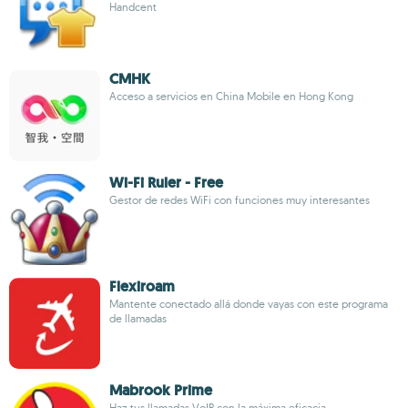
Handcent
CMHK
Acceso a servicios en China Mobile en Hong Kong
Wi-Fi Ruler - Free
Gestor de redes WiFi con funciones muy interesantes
Flexiroam
Mantente conectado allá donde vayas con este programa
de llamadas
Mabrook Prime
Haz tus llamadas VoIP con la máxima eficacia