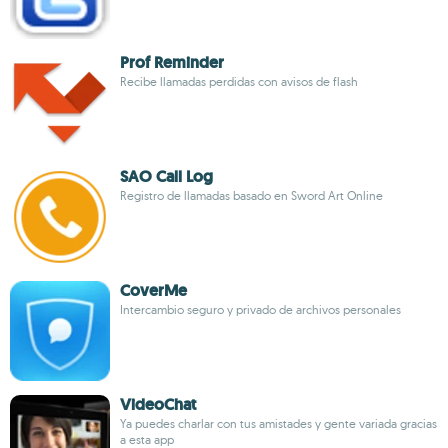
Prof Reminder
Recibe llamadas perdidas con avisos de flash
SAO Call Log
Registro de llamadas basado en Sword Art Online
CoverMe
Intercambio seguro y privado de archivos personales
VideoChat
Ya puedes charlar con tus amistades y gente variada gracias
a esta app