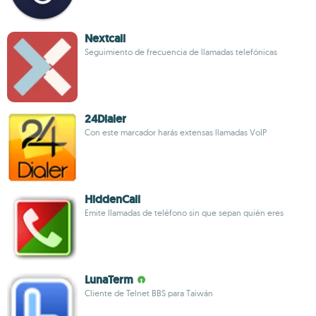
Nextcall
Seguimiento de frecuencia de llamadas telefónicas
24Dialer
Con este marcador harás extensas llamadas VoIP
HiddenCall
Emite llamadas de teléfono sin que sepan quién eres
LunaTerm
Cliente de Telnet BBS para Taiwán