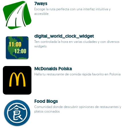
7ways
Escoge la ruta perfecta con una interfaz intuitiva y
accesible
digital_world_clock_widget
Ten controlada la hora en varias ciudades y con diversos
widgets
McDonalds Polska
Halla tu restaurante de comida rápida favorito en Polonia
Food Blogs
Comunidad donde descubrir opiniones de restaurantes y
platos cocinados