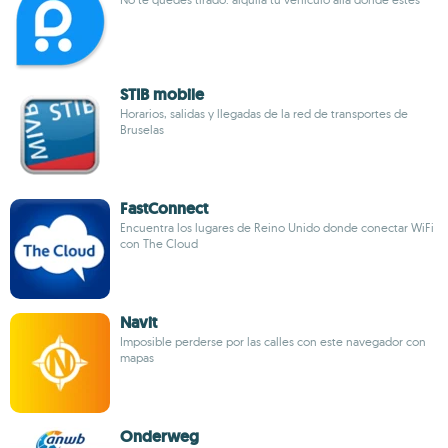
STIB mobile
Horarios, salidas y llegadas de la red de transportes de
Bruselas
FastConnect
Encuentra los lugares de Reino Unido donde conectar WiFi
con The Cloud
Navit
Imposible perderse por las calles con este navegador con
mapas
Onderweg