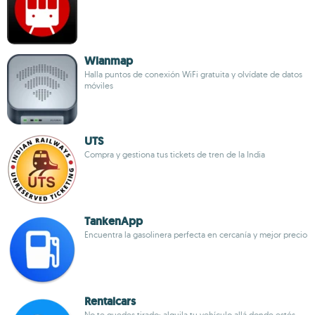
Wlanmap
Halla puntos de conexión WiFi gratuita y olvídate de datos
móviles
UTS
Compra y gestiona tus tickets de tren de la India
TankenApp
Encuentra la gasolinera perfecta en cercanía y mejor precio
Rentalcars
No te quedes tirado: alquila tu vehículo allá donde estés