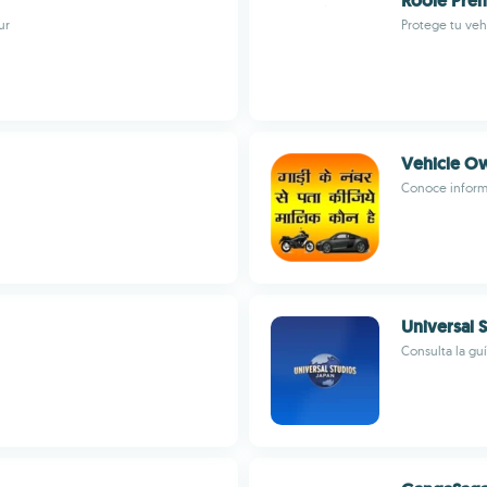
Roole Pre
ur
Protege tu veh
Vehicle Ow
Conoce informa
Universal 
Consulta la gu