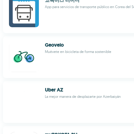
고속버스 티머니
App para servicios de transporte público en Corea del S
Geovelo
Muévete en bicicleta de forma sostenible
Uber AZ
La mejor manera de desplazarte por Azerbaiyán