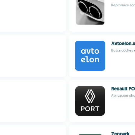
Reproduce son
Avtoelon.
Busca coches e
Renault P
Aplicación ofi
Zenpark