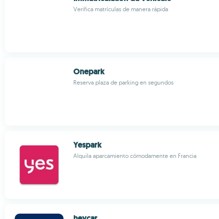
Verifica matrículas de manera rápida
Onepark
Reserva plaza de parking en segundos
Yespark
Alquila aparcamiento cómodamente en Francia
heycar