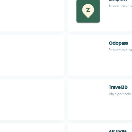
Encuentra un 
Odopass
Encuentra el v
Travel3D
Viaja por todo
Air India