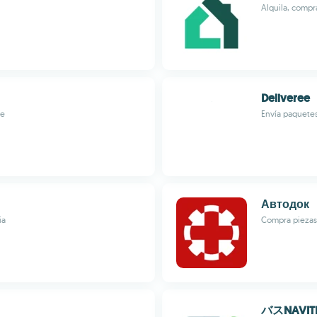
Alquila, compr
Deliveree
te
Envía paquetes
Автодок
ia
Compra piezas 
バスNAVIT