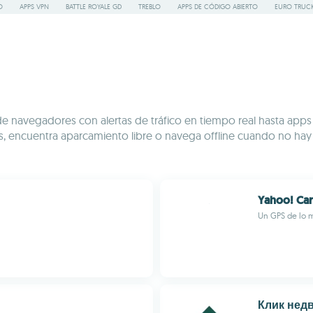
O
APPS VPN
BATTLE ROYALE GD
TREBLO
APPS DE CÓDIGO ABIERTO
EURO TRUCK
Desde navegadores con alertas de tráfico en tiempo real hasta a
scos, encuentra aparcamiento libre o navega offline cuando no h
Yahoo! Car
Un GPS de lo m
Клик нед