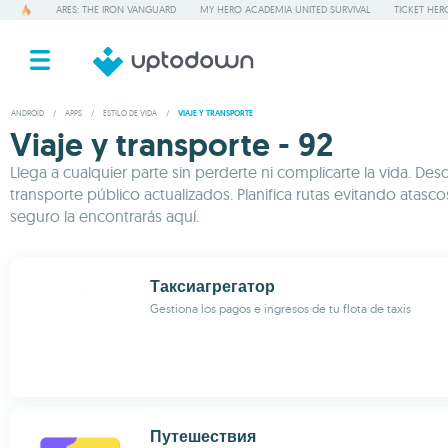
ARES: THE IRON VANGUARD
MY HERO ACADEMIA UNITED SURVIVAL
TICKET HER
ANDROID
/
APPS
/
ESTILO DE VIDA
/
VIAJE Y TRANSPORTE
Viaje y transporte - 92
Llega a cualquier parte sin perderte ni complicarte la vida. 
transporte público actualizados. Planifica rutas evitando ata
seguro la encontrarás aquí.
Таксиагрегатор
Gestiona los pagos e ingresos de tu flota de taxis
Путешествия