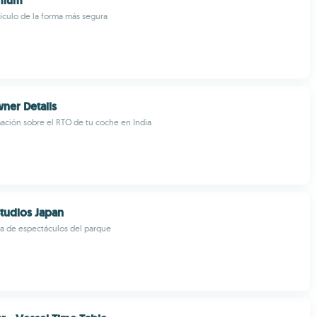
mium
ículo de la forma más segura
ner Details
ción sobre el RTO de tu coche en India
Studios Japan
ía de espectáculos del parque