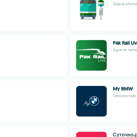
Toda la inform
Pak Rail Li
Sigue en tiemp
My BMW
Gestiona todo
Суточно.