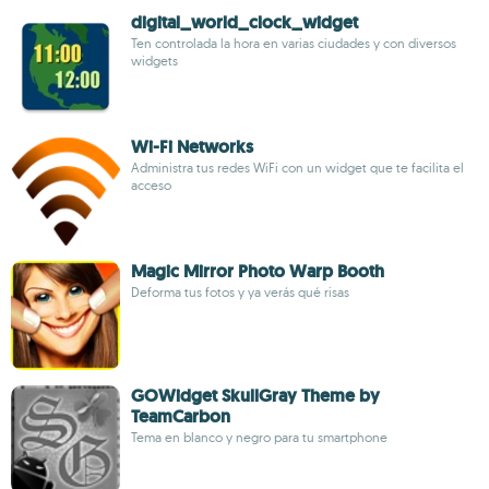
digital_world_clock_widget
Ten controlada la hora en varias ciudades y con diversos
widgets
Wi-Fi Networks
Administra tus redes WiFi con un widget que te facilita el
acceso
Magic Mirror Photo Warp Booth
Deforma tus fotos y ya verás qué risas
GOWidget SkullGray Theme by
TeamCarbon
Tema en blanco y negro para tu smartphone