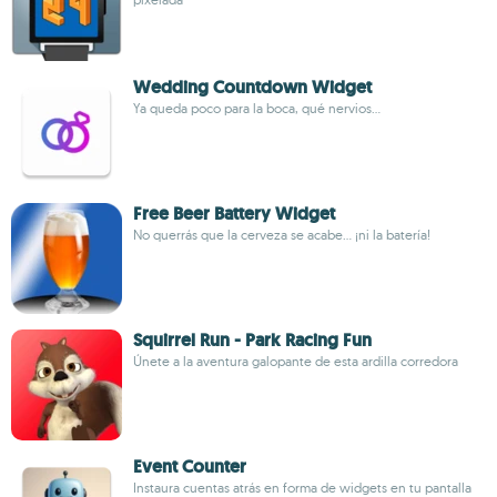
Wedding Countdown Widget
Ya queda poco para la boca, qué nervios...
Free Beer Battery Widget
No querrás que la cerveza se acabe... ¡ni la batería!
Squirrel Run - Park Racing Fun
Únete a la aventura galopante de esta ardilla corredora
Event Counter
Instaura cuentas atrás en forma de widgets en tu pantalla