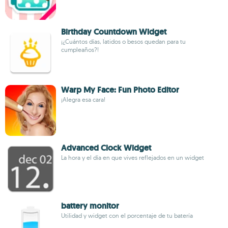
Birthday Countdown Widget
¡¿Cuántos días, latidos o besos quedan para tu
cumpleaños?!
Warp My Face: Fun Photo Editor
¡Alegra esa cara!
Advanced Clock Widget
La hora y el día en que vives reflejados en un widget
battery monitor
Utilidad y widget con el porcentaje de tu batería