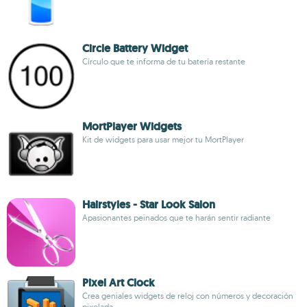
Circle Battery Widget
Círculo que te informa de tu batería restante
MortPlayer Widgets
Kit de widgets para usar mejor tu MortPlayer
Hairstyles - Star Look Salon
Apasionantes peinados que te harán sentir radiante
Pixel Art Clock
Crea geniales widgets de reloj con números y decoración
pixelada