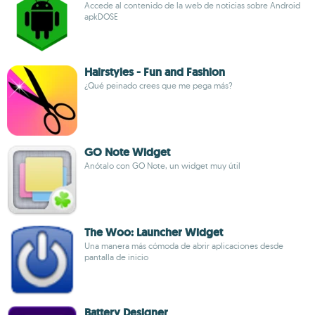
Accede al contenido de la web de noticias sobre Android
apkDOSE
Hairstyles - Fun and Fashion
¿Qué peinado crees que me pega más?
GO Note Widget
Anótalo con GO Note, un widget muy útil
The Woo: Launcher Widget
Una manera más cómoda de abrir aplicaciones desde
pantalla de inicio
Battery Designer