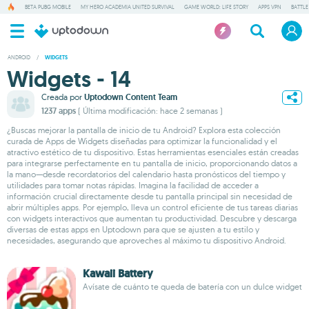
BETA PUBG MOBILE
MY HERO ACADEMIA UNITED SURVIVAL
GAME WORLD: LIFE STORY
APPS VPN
BATTLE
ANDROID
/
WIDGETS
Widgets - 14
Creada por
Uptodown Content Team
1237 apps
( Última modificación: hace 2 semanas )
¿Buscas mejorar la pantalla de inicio de tu Android? Explora esta colección
curada de Apps de Widgets diseñadas para optimizar la funcionalidad y el
atractivo estético de tu dispositivo. Estas herramientas esenciales están creadas
para integrarse perfectamente en tu pantalla de inicio, proporcionando datos a
la mano—desde recordatorios del calendario hasta pronósticos del tiempo y
utilidades para tomar notas rápidas. Imagina la facilidad de acceder a
información crucial directamente desde tu pantalla principal sin necesidad de
abrir múltiples apps. Por ejemplo, lleva un control eficiente de tus tareas diarias
con widgets interactivos que aumentan tu productividad. Descubre y descarga
diversas de estas apps en Uptodown para que se ajusten a tu estilo y
necesidades, asegurando que aproveches al máximo tu dispositivo Android.
Kawaii Battery
Avísate de cuánto te queda de batería con un dulce widget