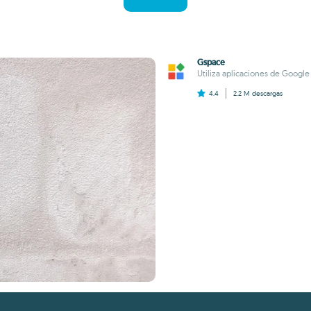
Gspace
Utiliza aplicaciones de Googl
4.4
2.2 M
descargas