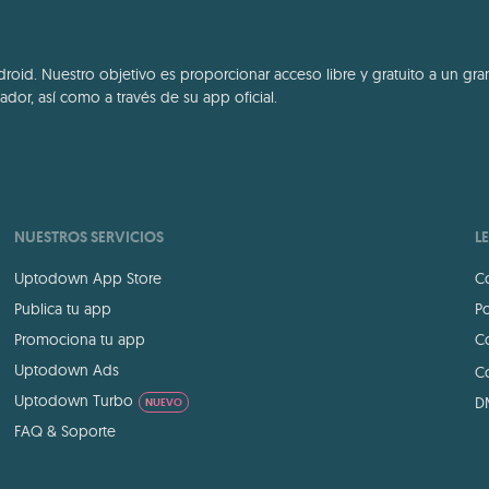
id. Nuestro objetivo es proporcionar acceso libre y gratuito a un gran
dor, así como a través de su app oficial.
NUESTROS SERVICIOS
L
Uptodown App Store
Co
Publica tu app
Po
Promociona tu app
Co
Uptodown Ads
Co
Uptodown Turbo
D
NUEVO
FAQ & Soporte