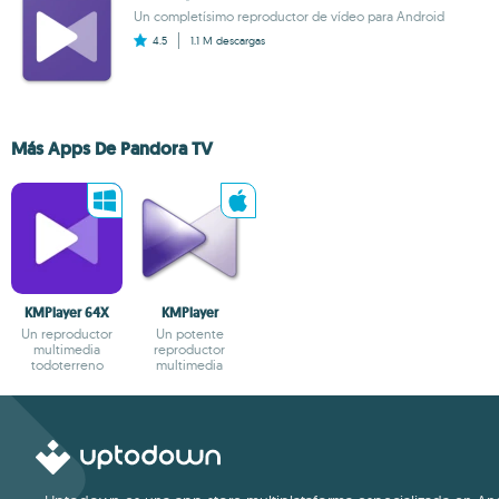
Un completísimo reproductor de vídeo para Android
4.5
1.1 M
descargas
Más Apps De Pandora TV
KMPlayer 64X
KMPlayer
Un reproductor
Un potente
multimedia
reproductor
todoterreno
multimedia