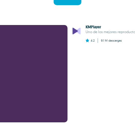
KMPlayer
Uno de los mejores reproduct
4.2
9.1 M
descargas