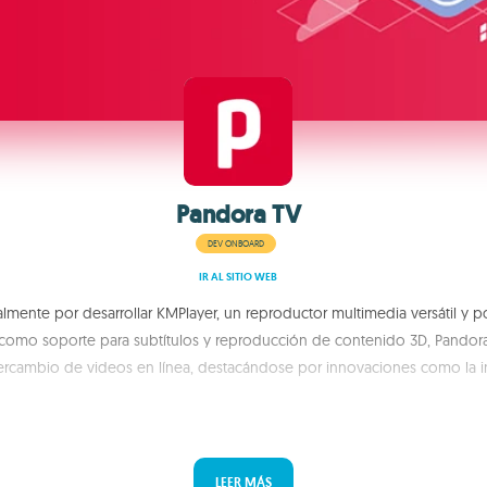
Pandora TV
DEV ONBOARD
IR AL SITIO WEB
mente por desarrollar KMPlayer, un reproductor multimedia versátil y 
s, como soporte para subtítulos y reproducción de contenido 3D, Pando
tercambio de videos en línea, destacándose por innovaciones como la 
LEER MÁS