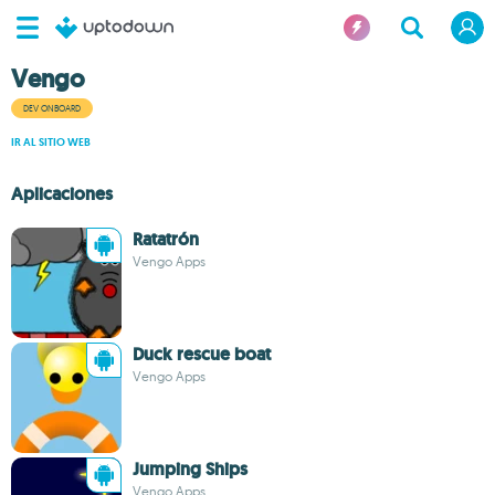
Vengo
DEV ONBOARD
IR AL SITIO WEB
Aplicaciones
Ratatrón
Vengo Apps
Duck rescue boat
Vengo Apps
Jumping Ships
Vengo Apps