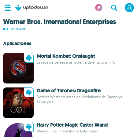
Warner Bros. International Enterprises
IR AL SITIO WEB
Aplicaciones
Mortal Kombat: Onslaught
La saga de peleas más violenta da el salto al RPG
Game of Thrones: Dragonfire
Domina Westeros antes del nacimiento de Daenerys
Targaryen
Harry Potter Magic Caster Wand
Warner Bros. International Enterprises