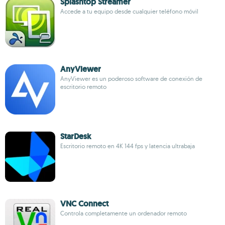
Splashtop Streamer
Accede a tu equipo desde cualquier teléfono móvil
AnyViewer
AnyViewer es un poderoso software de conexión de
escritorio remoto
StarDesk
Escritorio remoto en 4K 144 fps y latencia ultrabaja
VNC Connect
Controla completamente un ordenador remoto