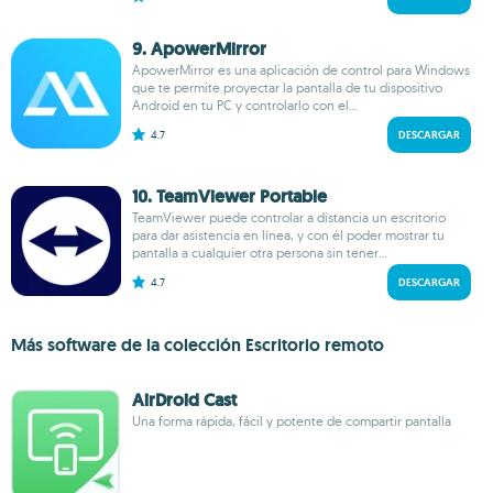
9. ApowerMirror
ApowerMirror es una aplicación de control para Windows
que te permite proyectar la pantalla de tu dispositivo
Android en tu PC y controlarlo con el...
4.7
DESCARGAR
10. TeamViewer Portable
TeamViewer puede controlar a distancia un escritorio
para dar asistencia en línea, y con él poder mostrar tu
pantalla a cualquier otra persona sin tener...
4.7
DESCARGAR
Más software de la colección Escritorio remoto
AirDroid Cast
Una forma rápida, fácil y potente de compartir pantalla