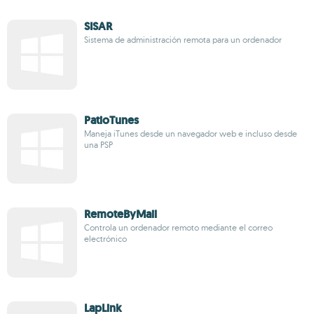
SISAR
Sistema de administración remota para un ordenador
PatioTunes
Maneja iTunes desde un navegador web e incluso desde
una PSP
RemoteByMail
Controla un ordenador remoto mediante el correo
electrónico
LapLink