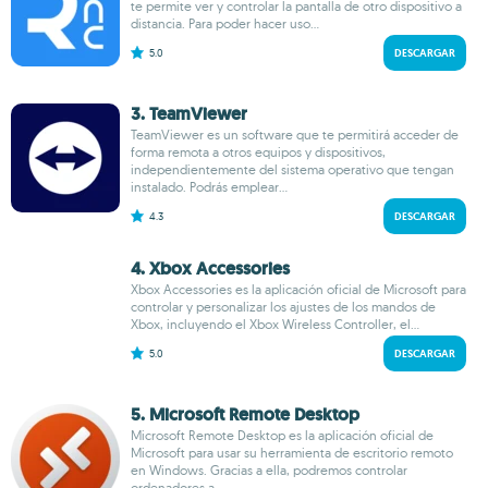
te permite ver y controlar la pantalla de otro dispositivo a
distancia. Para poder hacer uso...
5.0
DESCARGAR
3. TeamViewer
TeamViewer es un software que te permitirá acceder de
forma remota a otros equipos y dispositivos,
independientemente del sistema operativo que tengan
instalado. Podrás emplear...
4.3
DESCARGAR
4. Xbox Accessories
Xbox Accessories es la aplicación oficial de Microsoft para
controlar y personalizar los ajustes de los mandos de
Xbox, incluyendo el Xbox Wireless Controller, el...
5.0
DESCARGAR
5. Microsoft Remote Desktop
Microsoft Remote Desktop es la aplicación oficial de
Microsoft para usar su herramienta de escritorio remoto
en Windows. Gracias a ella, podremos controlar
ordenadores a...