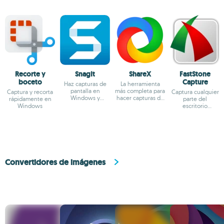
Recorte y
SnagIt
ShareX
FastStone
boceto
Capture
Haz capturas de
La herramienta
pantalla en
más completa para
Captura y recorta
Captura cualquier
Windows y
hacer capturas de
rápidamente en
parte del
edítalas de
pantalla
Windows
escritorio
manera completa
fácilmente
Convertidores de imágenes