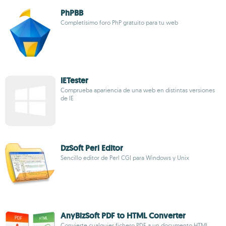
PhPBB
Completísimo foro PhP gratuito para tu web
IETester
Comprueba apariencia de una web en distintas versiones
de IE
DzSoft Perl Editor
Sencillo editor de Perl CGI para Windows y Unix
AnyBizSoft PDF to HTML Converter
Convierte cualquier fichero PDF a un documento HTML