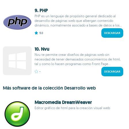
9. PHP
PHP es un lenguaje de propósito general dedicado al
desarrollo de páginas web que albergan contenido
dinámico, normalmente asociado a bases de datos a los...
5.0
DESCARGAR
10. Nvu
Nvu te permite crear diseños de páginas web sin
necesidad de tener demasiados conocimientos de html,
tal y como lo hacen programas como Front Page...
-
DESCARGAR
Más software de la colección Desarrollo web
Macromedia DreamWeaver
Editor gráfico de html para la creación visual web