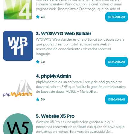
sistema operativo Windows con la cual podrás diseñar
páginas web. Reemplaza a Frontpage, que ha sido el...
4.0
DESCARGAR
3. WYSIWYG Web Builder
WYSIWYG Web Builder es una práctica aplicación con la
que podrás crear con total facilidad una web sin
necesidad de conocimientos elevados sobre el
lenguaje...
3.0
DESCARGAR
4. phpMyAdmin
phpMyAdmin es un software libre y de código abierto
desarrollado en PHP que facilita la gestión administrativa
de bases de datos MySQL y MariaDB a...
5.0
DESCARGAR
5. Website X5 Pro
Website X5 Pro es una aplicación gracias a la que
podremos convertir en realidad cualquier sitio web que
tengamos en mente. Esta versión avanzada del...