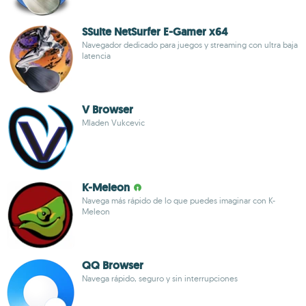
SSuite NetSurfer E-Gamer x64
Navegador dedicado para juegos y streaming con ultra baja
latencia
V Browser
Mladen Vukcevic
K-Meleon
Navega más rápido de lo que puedes imaginar con K-
Meleon
QQ Browser
Navega rápido, seguro y sin interrupciones