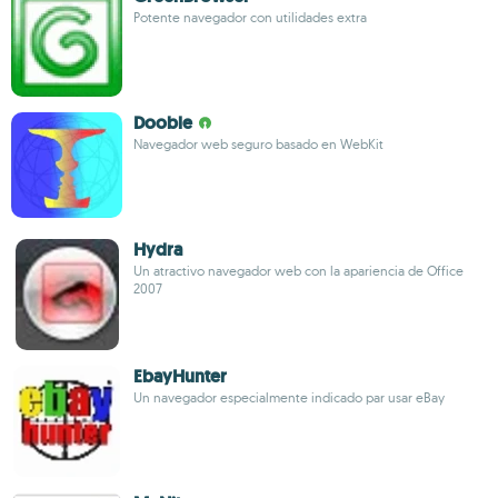
Potente navegador con utilidades extra
Dooble
Navegador web seguro basado en WebKit
Hydra
Un atractivo navegador web con la apariencia de Office
2007
EbayHunter
Un navegador especialmente indicado par usar eBay