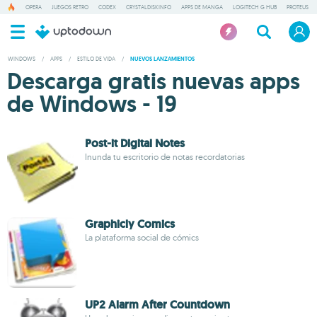
OPERA
JUEGOS RETRO
CODEX
CRYSTALDISKINFO
APPS DE MANGA
LOGITECH G HUB
PROTEUS
WINDOWS
/
APPS
/
ESTILO DE VIDA
/
NUEVOS LANZAMIENTOS
Descarga gratis nuevas apps
de Windows - 19
Post-it Digital Notes
Inunda tu escritorio de notas recordatorias
Graphicly Comics
La plataforma social de cómics
UP2 Alarm After Countdown