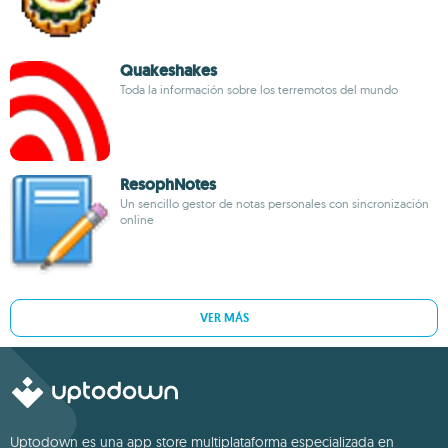
Quakeshakes
Toda la información sobre los terremotos del mundo
ResophNotes
Un sencillo gestor de notas personales con sincronización
online
VER MÁS
Uptodown es una app store multiplataforma especializada en