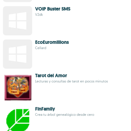
VOIP Buster SMS
V2dk
EcoEuromillions
Cellard
Tarot del Amor
Lecturas y consultas de tarot en pocos minutos
FinFamily
Crea tu árbol genealógico desde cero