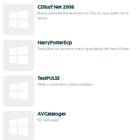
CDSurf Net 2006
Busca cómodamente entre tus CDs sin que estén en el
lector
HarryPotterEcp
Descubre los secretos mejor guardados de Harry Potter
TestPULSE
Mide y controla tu ritmo cardiaco
AVCataloger
NC Software