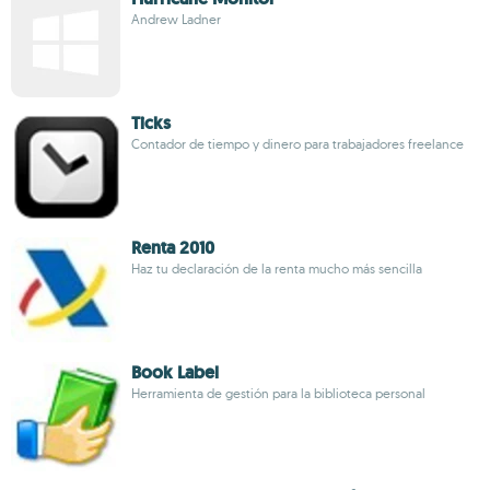
Andrew Ladner
Ticks
Contador de tiempo y dinero para trabajadores freelance
Renta 2010
Haz tu declaración de la renta mucho más sencilla
Book Label
Herramienta de gestión para la biblioteca personal