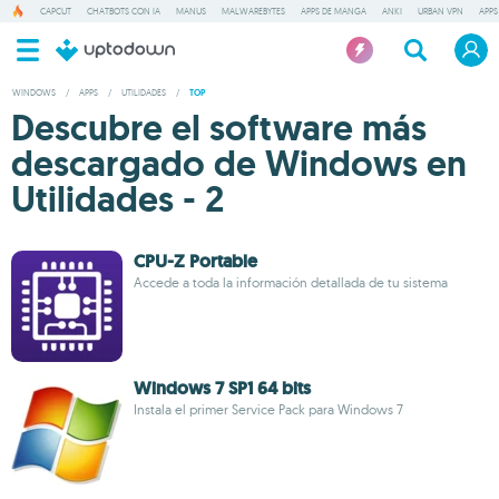
CAPCUT
CHATBOTS CON IA
MANUS
MALWAREBYTES
APPS DE MANGA
ANKI
URBAN VPN
APPS
WINDOWS
/
APPS
/
UTILIDADES
/
TOP
Descubre el software más
descargado de Windows en
Utilidades - 2
CPU-Z Portable
Accede a toda la información detallada de tu sistema
Windows 7 SP1 64 bits
Instala el primer Service Pack para Windows 7