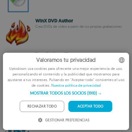
WinX DVD Author
Crea DVDs de vídeo a partir de tus propias grabaciones
Free Desktop Timer
Valoramos tu privacidad
Un bonito reloj para tu escritorio
Uptodown usa cookies para ofrecerte una mejor experiencia de uso,
personalizando el contenido y la publicidad que mostramos para
ENGLISH
ajustarse a tus intereses. Pulsando en "Aceptar todo" consientes el uso
de cookies.
Nuestra política de privacidad
FRENCH
ADRC Hard Disk Checker
MOSTRAR TODOS LOS SOCIOS
(1910) →
Comprueba la salud de tu disco duro en todo momento
GERMAN
PORTUGUESE
RECHAZAR TODO
ACEPTAR TODO
ITALIAN
GESTIONAR PREFERENCIAS
File Date Changer
SPANISH
Cambia la fecha de creación y edición de un archivo