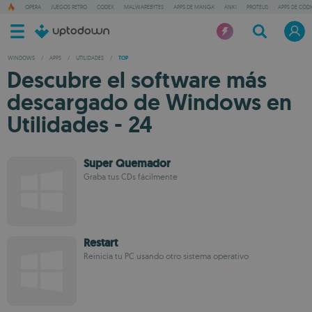
OPERA
JUEGOS RETRO
CODEX
MALWAREBYTES
APPS DE MANGA
ANKI
PROTEUS
APPS DE CÓD
WINDOWS
/
APPS
/
UTILIDADES
/
TOP
Descubre el software más
descargado de Windows en
Utilidades - 24
Super Quemador
Graba tus CDs fácilmente
Restart
Reinicia tu PC usando otro sistema operativo