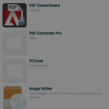
PDF OwnerGuard
Armjisoft
PDF Converter Pro
Abdio
PCTools
Achmad Abed
Image Writer
Crea imágenes de CD o DVD en tu pendrive o tarjeta de
memoria