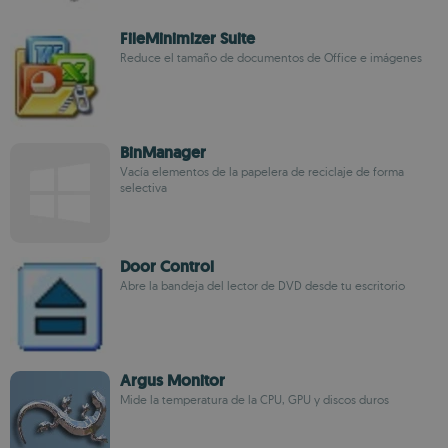
FileMinimizer Suite
Reduce el tamaño de documentos de Office e imágenes
BinManager
Vacía elementos de la papelera de reciclaje de forma
selectiva
Door Control
Abre la bandeja del lector de DVD desde tu escritorio
Argus Monitor
Mide la temperatura de la CPU, GPU y discos duros