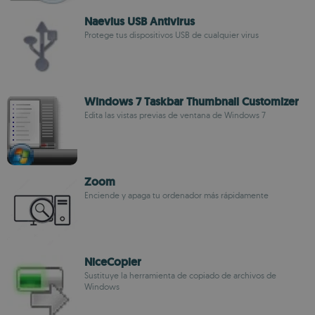
Naevius USB Antivirus
Protege tus dispositivos USB de cualquier virus
Windows 7 Taskbar Thumbnail Customizer
Edita las vistas previas de ventana de Windows 7
Zoom
Enciende y apaga tu ordenador más rápidamente
NiceCopier
Sustituye la herramienta de copiado de archivos de
Windows