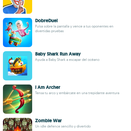
DobreDuel
Pulsa sobre la pantalla y vence a tus oponentes en
divertidas pruebas
Baby Shark Run Away
Ayuda a Baby Shark a escapar del océano
I Am Archer
Tensa tu arco y embárcate en una trepidante aventura
Zombie War
Un idle defence sencillo y divertido