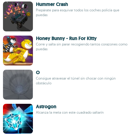
Hummer Crash
Prepárate para esquivar todos los coches policía que
puedas
Honey Bunny - Run For Kitty
Corre y salta sin parar recogiendo tantos corazones como
puedas
O
Consigue atravesar el túnel sin chocar con ningún
obstáculo
Astrogon
Alcanza la meta con este cuadrado saltarín