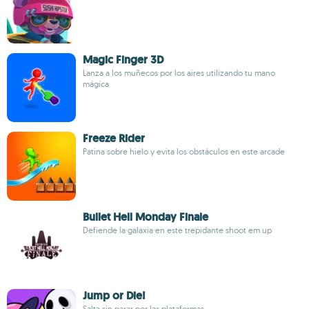
Magic Finger 3D
Lanza a los muñecos por los aires utilizando tu mano
mágica
Freeze Rider
Patina sobre hielo y evita los obstáculos en este arcade
Bullet Hell Monday Finale
Defiende la galaxia en este trepidante shoot em up
Jump or Die!
Salta sin parar por las plataformas