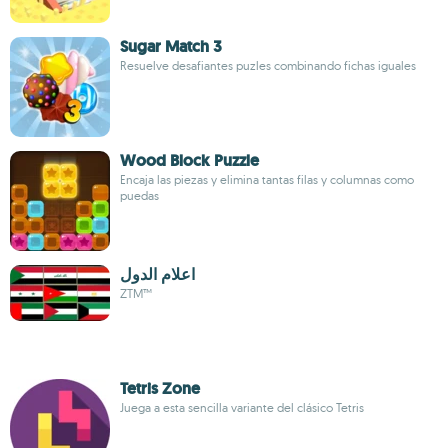
Sugar Match 3
Resuelve desafiantes puzles combinando fichas iguales
Wood Block Puzzle
Encaja las piezas y elimina tantas filas y columnas como
puedas
اعلام الدول
ZTM™
Tetris Zone
Juega a esta sencilla variante del clásico Tetris