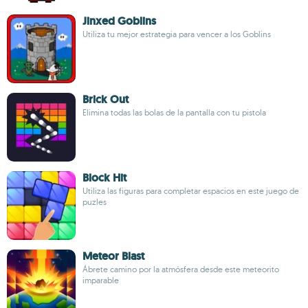
Jinxed Goblins
Utiliza tu mejor estrategia para vencer a los Goblins
Brick Out
Elimina todas las bolas de la pantalla con tu pistola
Block Hit
Utiliza las figuras para completar espacios en este juego de
puzles
Meteor Blast
Ábrete camino por la atmósfera desde este meteorito
imparable