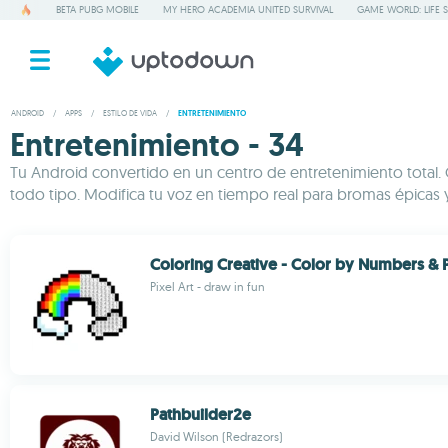
BETA PUBG MOBILE
MY HERO ACADEMIA UNITED SURVIVAL
GAME WORLD: LIFE 
ANDROID
/
APPS
/
ESTILO DE VIDA
/
ENTRETENIMIENTO
Entretenimiento - 34
Tu Android convertido en un centro de entretenimiento total. 
todo tipo. Modifica tu voz en tiempo real para bromas épicas 
Coloring Creative - Color by Numbers & P
Pixel Art - draw in fun
Pathbuilder2e
David Wilson (Redrazors)