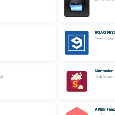
9GAG First
Memes y gags 
Sinemalar
il!
¿Quieres ver u
APink Fan