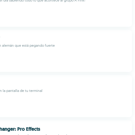
del día sabiendo todo lo que acontece al grupo A Pink!
en alemán que está pegando fuerte
 la pantalla de tu terminal
hanger: Pro Effects