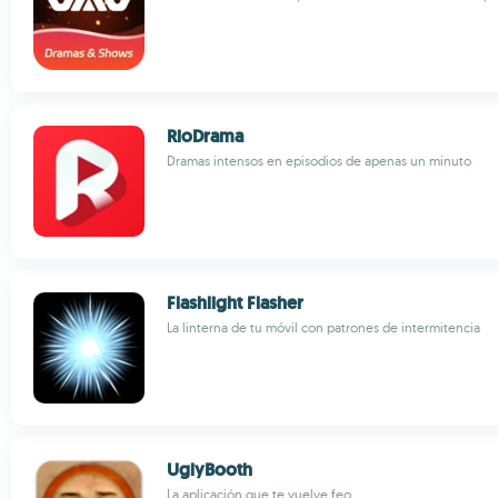
RioDrama
Dramas intensos en episodios de apenas un minuto
Flashlight Flasher
La linterna de tu móvil con patrones de intermitencia
UglyBooth
La aplicación que te vuelve feo