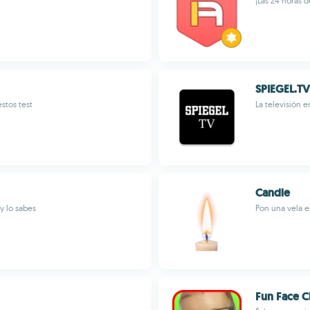
¡Las 24 horas 
SPIEGEL.TV
stos test
La televisión 
Candle
y lo sabes
Pon una vela en
Fun Face C