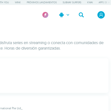
ITH YOU
WINK
PRÓXIMOS LANZAMIENTOS
SUBWAY SURFERS
KWAI
APPS DE IA
, disfruta series en streaming o conecta con comunidades de
e. Horas de diversión garantizadas.
rnational Pte Ltd_