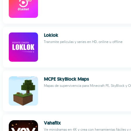
Loklok
Transmite películas y series en HD, online u offline
MCPE SkyBlock Maps
Mapas de supervivencia para Minecraft PE, SkyBlock y 
Vahaflix
Ve minidramas en 4K y crea con herramientas fáciles y 