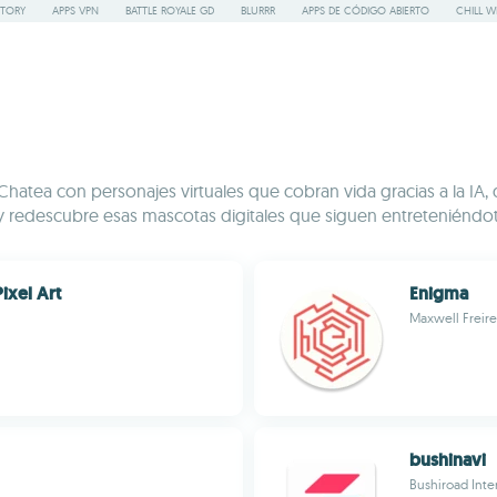
STORY
APPS VPN
BATTLE ROYALE GD
BLURRR
APPS DE CÓDIGO ABIERTO
CHILL W
Chatea con personajes virtuales que cobran vida gracias a la IA
y redescubre esas mascotas digitales que siguen entreteniéndot
ixel Art
Enigma
Maxwell Freire
bushinavi
Bushiroad Inte