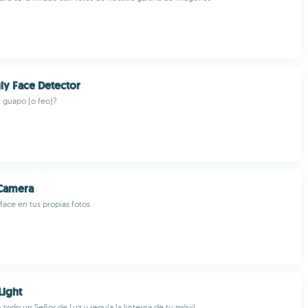
y Face Detector
 guapo (o feo)?
 Camera
lface en tus propias fotos
Light
 todo un Señor de Luz y regula la linterna de tu móvil