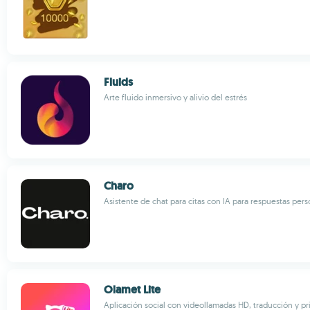
Fluids
Arte fluido inmersivo y alivio del estrés
Charo
Asistente de chat para citas con IA para respuestas pers
Olamet Lite
Aplicación social con videollamadas HD, traducción y pr