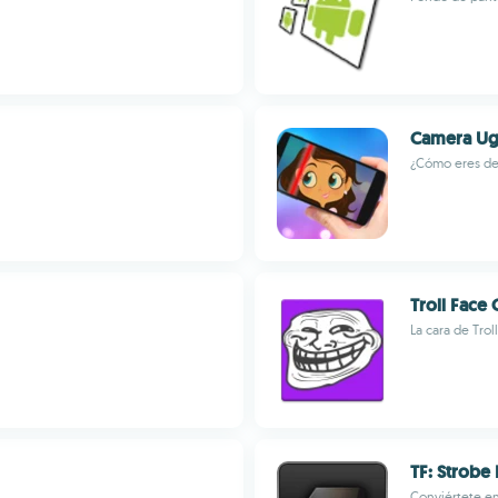
Camera Ugl
¿Cómo eres de
Troll Face
La cara de Trol
TF: Strobe 
Conviértete en