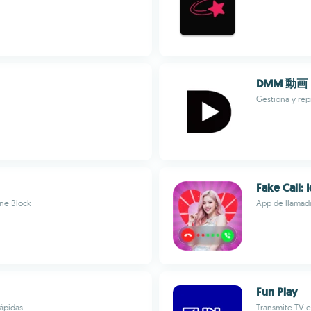
DMM 動画
Gestiona y re
Fake Call: 
One Block
App de llamada
Fun Play
rápidas
Transmite TV en