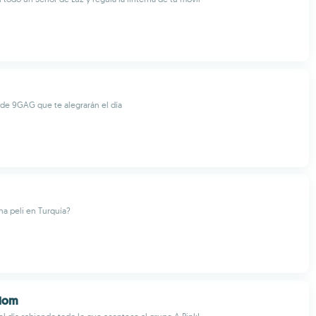
de 9GAG que te alegrarán el día
na peli en Turquía?
dom