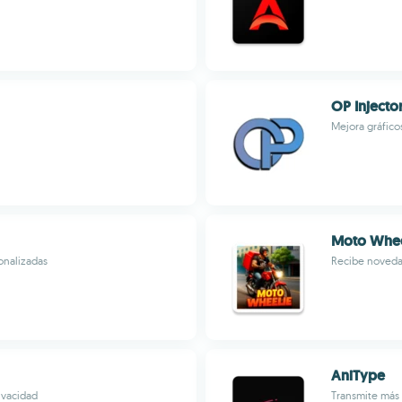
OP Injecto
Mejora gráfico
Moto Wheel
onalizadas
Recibe novedad
AniType
ivacidad
Transmite más 