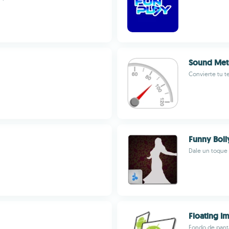
Sound Met
Convierte tu t
Funny Bol
Dale un toque 
Floating I
Fondo de panta