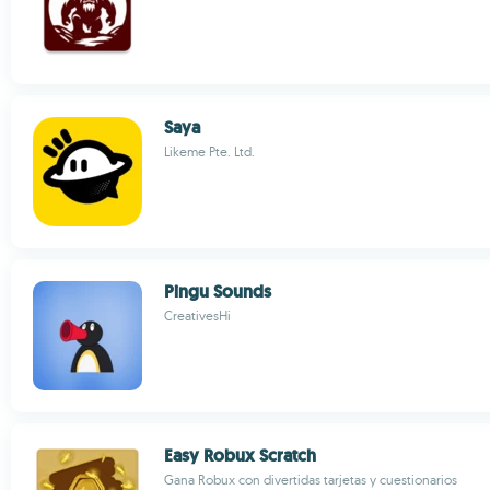
Saya
Likeme Pte. Ltd.
Pingu Sounds
CreativesHi
Easy Robux Scratch
Gana Robux con divertidas tarjetas y cuestionarios