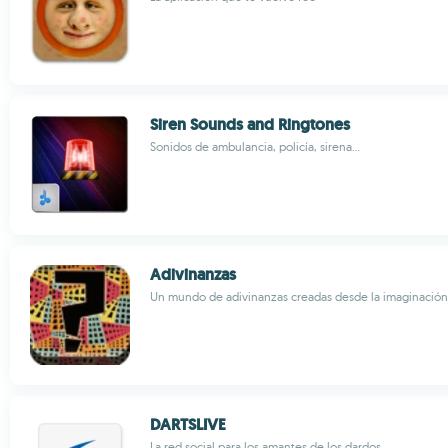
Siren Sounds and Ringtones
Sonidos de ambulancia, policía, sirena...
Adivinanzas
Un mundo de adivinanzas creadas desde la imaginación
DARTSLIVE
La red social para los amantes de los dardos