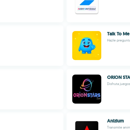
Talk To Me
Hazle pregunt
ORION ST
Disfruta juegos
Anizium
Transmite anim