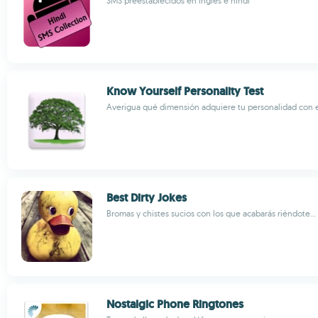
SMS preestablecidos en inglés e hindi
Know Yourself Personality Test
Averigua qué dimensión adquiere tu personalidad con e
Best Dirty Jokes
Bromas y chistes sucios con los que acabarás riéndote... 
Nostalgic Phone Ringtones