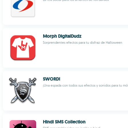
Morph DigitalDudz
Sorprendentes efectos para tu disfraz de Halloween
SWORD!
¡Una espada con todos sus efectos y sonidos para tu móv
Hindi SMS Collection