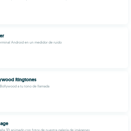
er
erminal Android en un medidor de ruido
lywood Ringtones
Bollywood a tu tono de llamada
mage
lla 3D animado con fotos de nuestra galería de imágenes