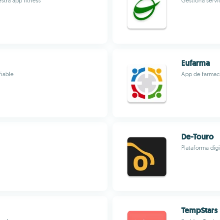
stra app fitness
Gestiona servi
Eufarma
fiable
App de farmacia
De-Touro
Plataforma digi
TempStars