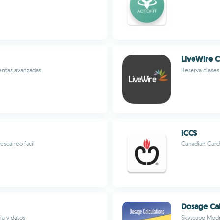
LiveWire C
ientas avanzadas
Reserva clases 
iCCS
escaneo fácil
Canadian Cardi
Dosage Cal
ia y datos
Skyscape Medp