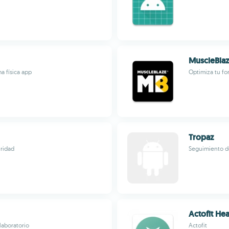
MuscleBla
ma física app
Optimiza tu fo
Tropaz
uridad
Seguimiento de
Actofit Hea
laboratorio
Actofit