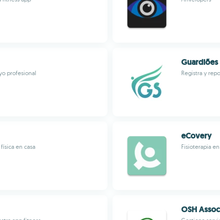
Guardiões
yo profesional
Registra y rep
eCovery
física en casa
Fisioterapia en
OSH Assoc