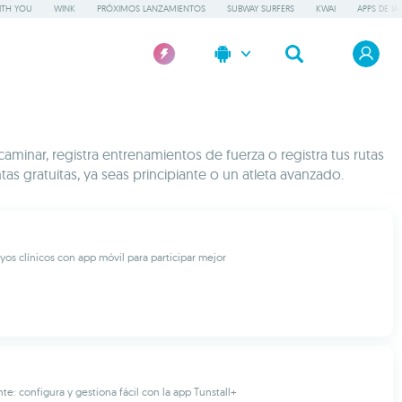
ITH YOU
WINK
PRÓXIMOS LANZAMIENTOS
SUBWAY SURFERS
KWAI
APPS DE IA
minar, registra entrenamientos de fuerza o registra tus rutas
s gratuitas, ya seas principiante o un atleta avanzado.
yos clínicos con app móvil para participar mejor
te: configura y gestiona fácil con la app Tunstall+