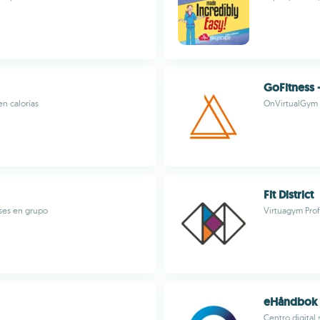
GoFitness
en calorías
OnVirtualGym
Fit District
ases en grupo
Virtuagym Prof
eHåndbok
Centro digital