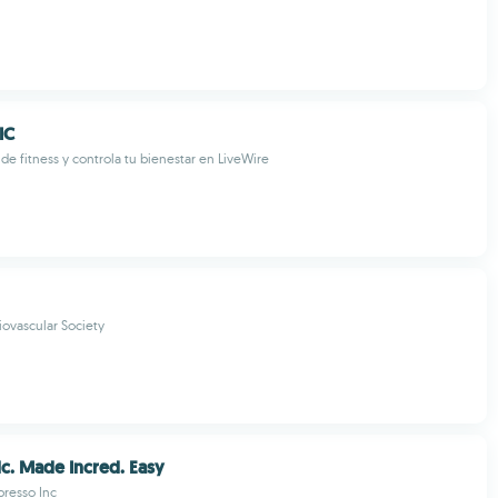
IC
de fitness y controla tu bienestar en LiveWire
ovascular Society
c. Made Incred. Easy
resso Inc