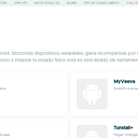
STORY
APPS VPN
BATTLE ROYALE GD
BLURRR
APPS DE CÓDIGO ABIERTO
CHILL W
roid. Sincroniza dispositivos wearables, gana recompensas por ca
so y mejorar tu estado físico está en este listado de herramienta
MyVeeva
atos
Simplifica ensa
Tunstall+
ola app
Hogar inteligen