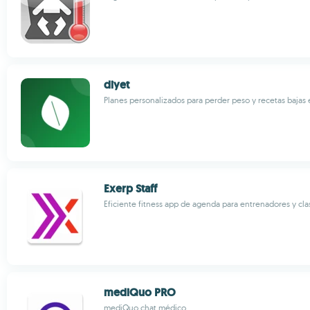
diyet
Planes personalizados para perder peso y recetas bajas 
Exerp Staff
Eficiente fitness app de agenda para entrenadores y cl
mediQuo PRO
mediQuo chat médico