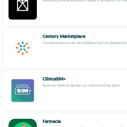
Personaliza entrenamientos y sigue tu progreso con nue
Century Marketplace
Compra productos de salud/belleza fácil en plataforma 
ClínicaSiM+
Reservas médicas rápidas con videoconsultas gratis
Farmacia