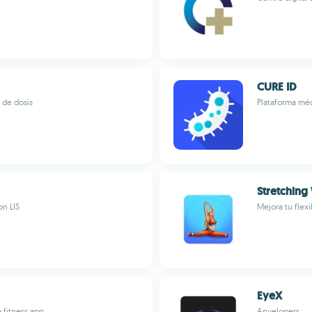
CURE ID
 de dosis
Plataforma méd
Stretching
on LIS
Mejora tu flex
EyeX
 fitness app
Anvelopers