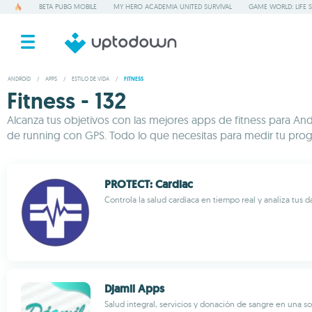
BETA PUBG MOBILE
MY HERO ACADEMIA UNITED SURVIVAL
GAME WORLD: LIFE 
ANDROID
/
APPS
/
ESTILO DE VIDA
/
FITNESS
Fitness - 132
Alcanza tus objetivos con las mejores apps de fitness para And
de running con GPS. Todo lo que necesitas para medir tu progre
PROTECT: Cardiac
Controla la salud cardíaca en tiempo real y analiza tus d
Djamil Apps
Salud integral, servicios y donación de sangre en una s