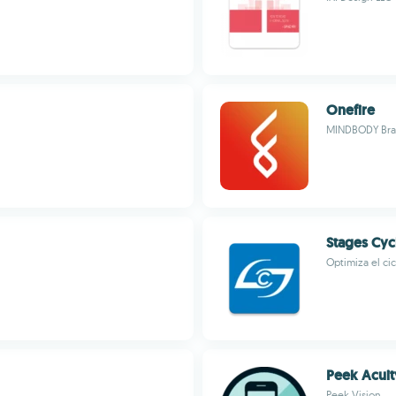
Onefire
MINDBODY Bra
Stages Cyc
Optimiza el cic
Peek Acuit
Peek Vision