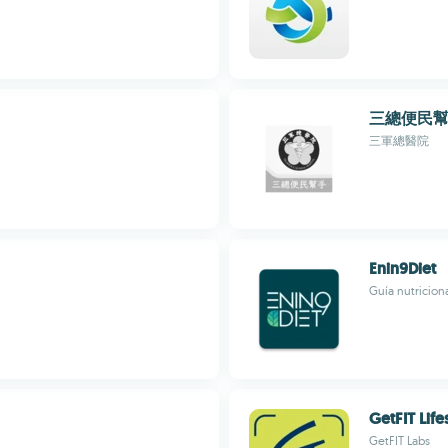
三總便民
三軍總醫院
Enin9Diet
Guía nutriciona
GetFIT Life
GetFIT Labs