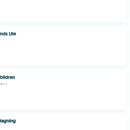
nds Lite
hildren
ren's
ttagning