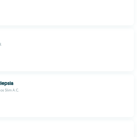
d.
lepsia
os Slim A.C.