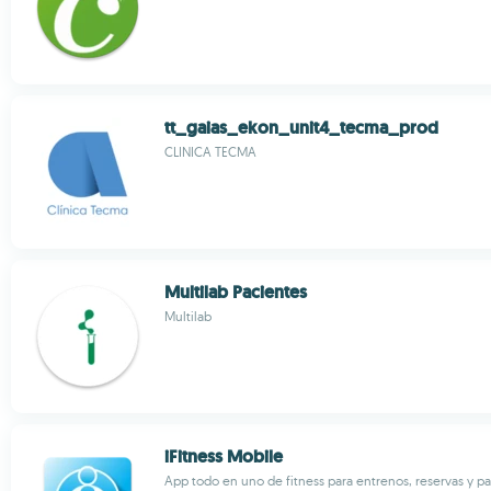
tt_gaias_ekon_unit4_tecma_prod
CLINICA TECMA
Multilab Pacientes
Multilab
iFitness Mobile
App todo en uno de fitness para entrenos, reservas y pa