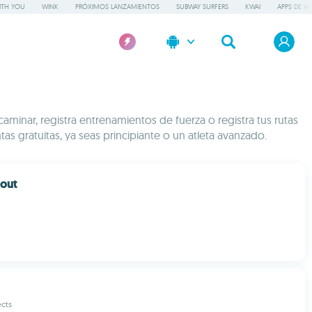
ITH YOU
WINK
PRÓXIMOS LANZAMIENTOS
SUBWAY SURFERS
KWAI
APPS DE IA
minar, registra entrenamientos de fuerza o registra tus rutas
s gratuitas, ya seas principiante o un atleta avanzado.
out
ects