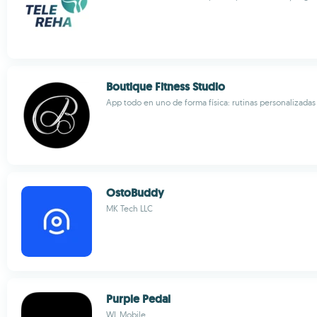
Boutique Fitness Studio
App todo en uno de forma física: rutinas personalizada
OstoBuddy
MK Tech LLC
Purple Pedal
WL Mobile