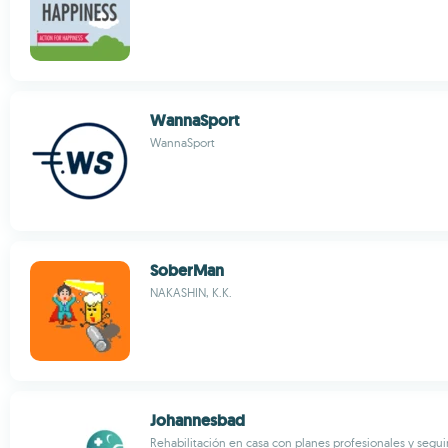
WannaSport
WannaSport
SoberMan
NAKASHIN, K.K.
Johannesbad
Rehabilitación en casa con planes profesionales y segu