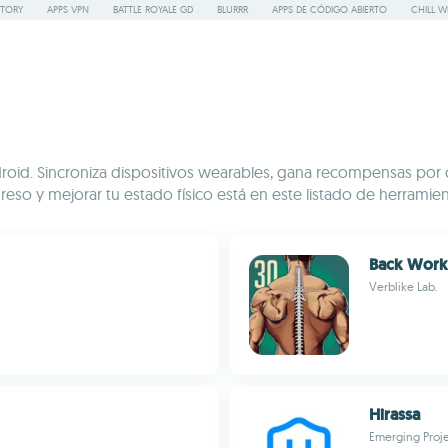
STORY
APPS VPN
BATTLE ROYALE GD
BLURRR
APPS DE CÓDIGO ABIERTO
CHILL W
roid. Sincroniza dispositivos wearables, gana recompensas por ca
so y mejorar tu estado físico está en este listado de herramienta
Back Work
Verblike Lab.
Hirassa
Emerging Proj