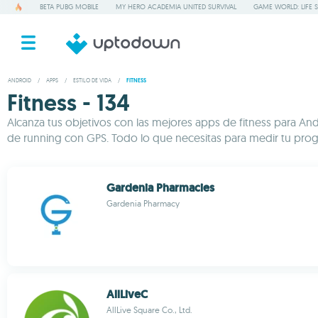
BETA PUBG MOBILE
MY HERO ACADEMIA UNITED SURVIVAL
GAME WORLD: LIFE 
ANDROID
/
APPS
/
ESTILO DE VIDA
/
FITNESS
Fitness - 134
Alcanza tus objetivos con las mejores apps de fitness para And
de running con GPS. Todo lo que necesitas para medir tu progre
Gardenia Pharmacies
Gardenia Pharmacy
AllLiveC
AllLive Square Co., Ltd.