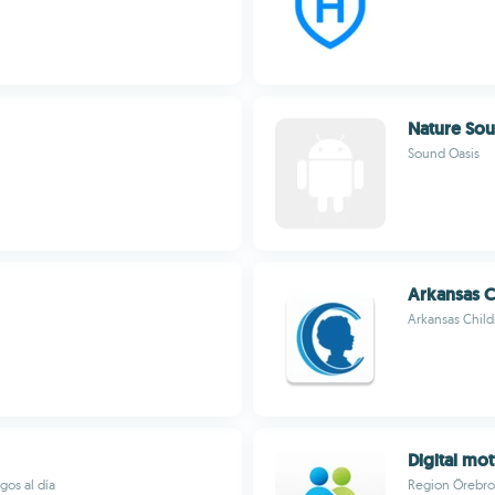
Nature Sou
Sound Oasis
Arkansas C
Arkansas Child
Digital mo
gos al día
Region Örebro