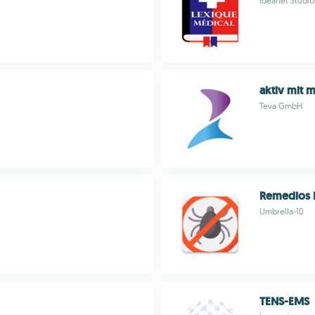
Ideanet Studio
aktiv mit 
Teva GmbH
Remedios P
Umbrella-10
TENS-EMS