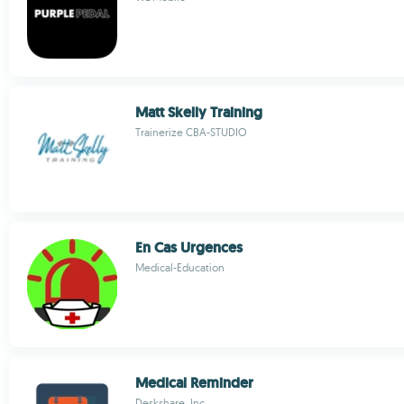
Matt Skelly Training
Trainerize CBA-STUDIO
En Cas Urgences
Medical-Education
Medical Reminder
Deskshare, Inc