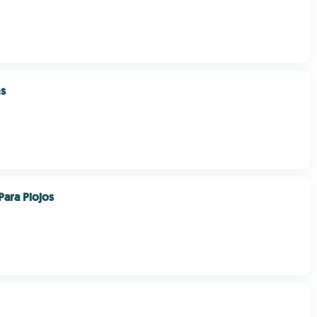
ms
ara Piojos