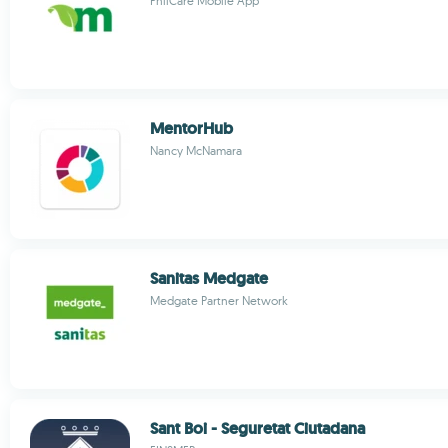
PhilCare Mobile App
MentorHub
Nancy McNamara
Sanitas Medgate
Medgate Partner Network
Sant Boi - Seguretat Ciutadana