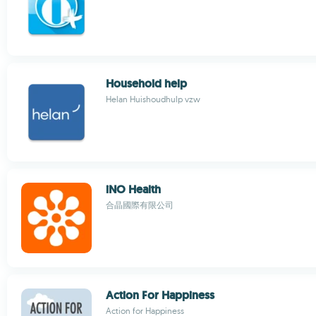
Household help
Helan Huishoudhulp vzw
iNO Health
合晶國際有限公司
Action For Happiness
Action for Happiness