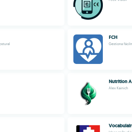
FCH
ostural
Gestiona fácilm
Nutrition A
Alex Kainich
Vocabulair