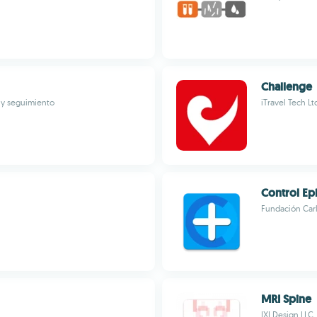
Challenge
s y seguimiento
iTravel Tech Lt
Control Epi
Fundación Carl
MRI Spine
IXI Design LLC