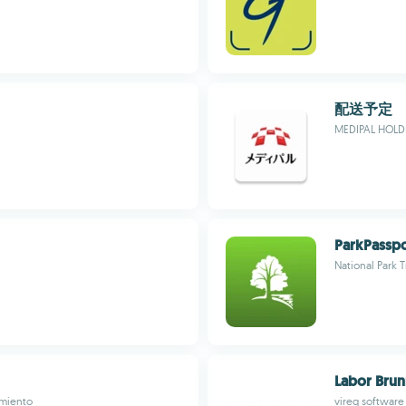
配送予定
MEDIPAL HOL
ParkPasspo
National Park T
Labor Brun
imiento
vireq softwar