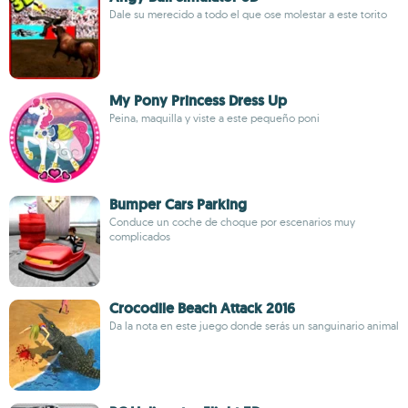
Dale su merecido a todo el que ose molestar a este torito
My Pony Princess Dress Up
Peina, maquilla y viste a este pequeño poni
Bumper Cars Parking
Conduce un coche de choque por escenarios muy
complicados
Crocodile Beach Attack 2016
Da la nota en este juego donde serás un sanguinario animal