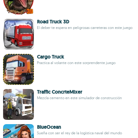
Road Truck 3D
El deber te espera en peligrosas carreteras con este juego
Cargo Truck
Practica al volante con este sorprendente juego
Traffic ConcrteMixer
Mezcla cemento en este simulador de construcción
BlueOcean
Sueña con ser el rey de la logística naval del mundo