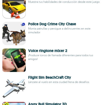
Muestra tus habilidades de conducción desde este juego
Police Dog Crime City Chase
Monta patrullas y persigue a delincuentes en este
simulador
Voice ringtone mixer 2
¡Produce tonos de llamada diferentes para todos tus
amigos!
Flight Sim BeachCraft City
Lánzate al vuelo en esta ciudad llena de desafíos
Angy Bull Simulator 3D