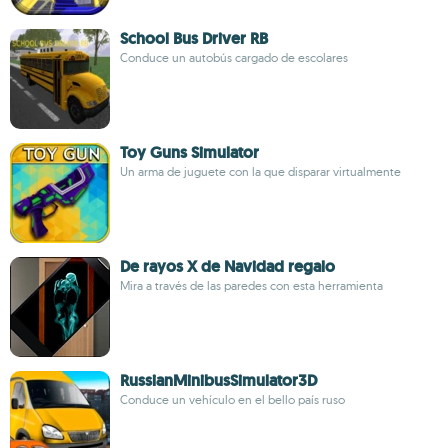
School Bus Driver RB
Conduce un autobús cargado de escolares
Toy Guns Simulator
Un arma de juguete con la que disparar virtualmente
De rayos X de Navidad regalo
Mira a través de las paredes con esta herramienta
RussianMinibusSimulator3D
Conduce un vehículo en el bello país ruso