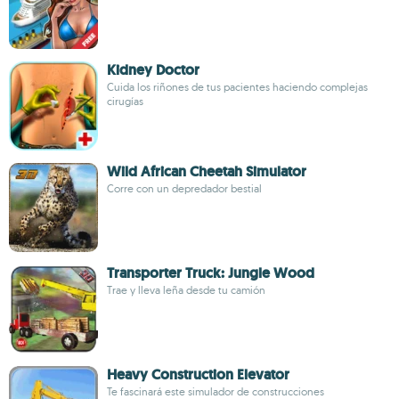
Kidney Doctor
Cuida los riñones de tus pacientes haciendo complejas
cirugías
Wild African Cheetah Simulator
Corre con un depredador bestial
Transporter Truck: Jungle Wood
Trae y lleva leña desde tu camión
Heavy Construction Elevator
Te fascinará este simulador de construcciones