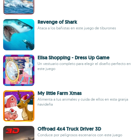
Revenge of Shark
Ataca a los bañistas en este juego de tiburones
Elisa Shopping - Dress Up Game
Un vestuario completo para elegir el diseño perfecto en
este juego
My little Farm Xmas
Alimenta a tus animales y cuida de ellos en esta granja
navideña
Offroad 4x4 Truck Driver 3D
Conduce por peligrosos escenarios con este juego