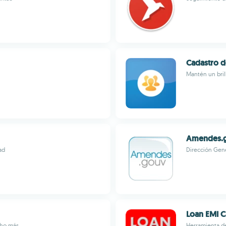
Cadastro d
Mantén un bril
Amendes.
ad
Dirección Gene
Loan EMI C
cho más
Herramienta de