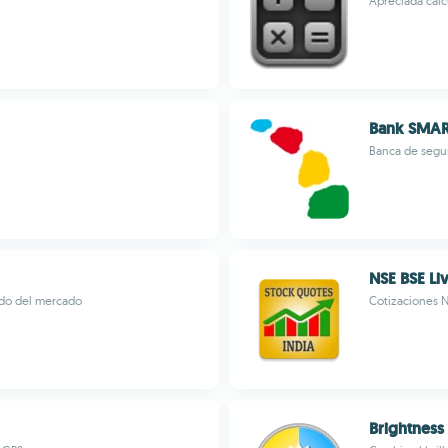
Apreciada calc
Bank SMA
Banca de seguro
NSE BSE Li
ado del mercado
Cotizaciones N
Brightness