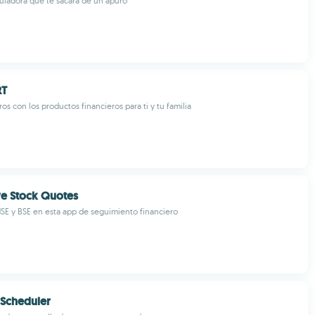
uladora que te sacará de un apuro
RT
s con los productos financieros para ti y tu familia
ve Stock Quotes
SE y BSE en esta app de seguimiento financiero
 Scheduler