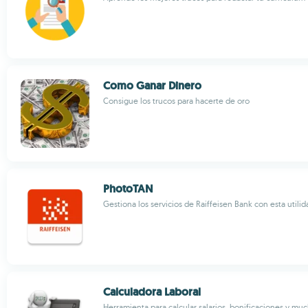
Como Ganar Dinero
Consigue los trucos para hacerte de oro
PhotoTAN
Gestiona los servicios de Raiffeisen Bank con esta utilid
Calculadora Laboral
Herramienta para calcular salarios, bonificaciones y mu