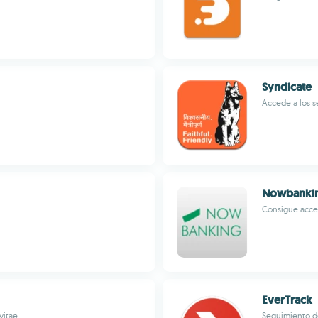
Syndicate
Accede a los s
Nowbanki
Consigue acce
EverTrack
vitae
Seguimiento d