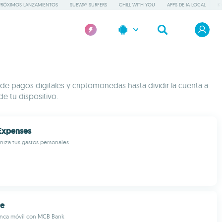
PRÓXIMOS LANZAMIENTOS
SUBWAY SURFERS
CHILL WITH YOU
APPS DE IA LOCAL
K
sde pagos digitales y criptomonedas hasta dividir la cuenta a
de tu dispositivo.
Expenses
aniza tus gastos personales
le
anca móvil con MCB Bank