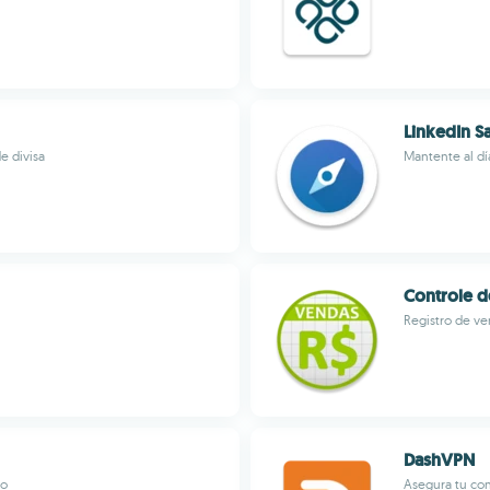
LinkedIn S
e divisa
Mantente al dí
Controle 
Registro de ve
DashVPN
io
Asegura tu con