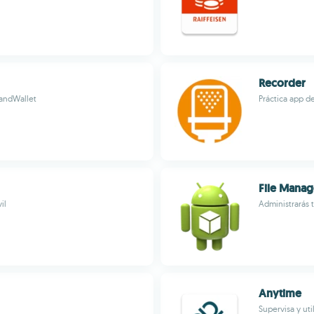
Recorder
HandWallet
Práctica app d
File Manag
il
Administrarás 
Anytime
Supervisa y uti