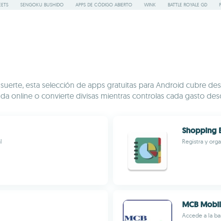
ETS
SENGOKU BUSHIDO
APPS DE CÓDIGO ABIERTO
WINK
BATTLE ROYALE GD
r suerte, esta selección de apps gratuitas para Android cubre de
enda online o convierte divisas mientras controlas cada gasto des
Shopping 
l
Registra y org
MCB Mobi
Accede a la b