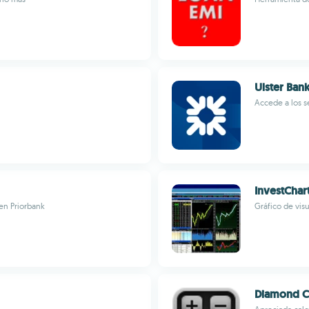
Ulster Bank
Accede a los s
InvestChar
en Priorbank
Gráfico de vis
Diamond C