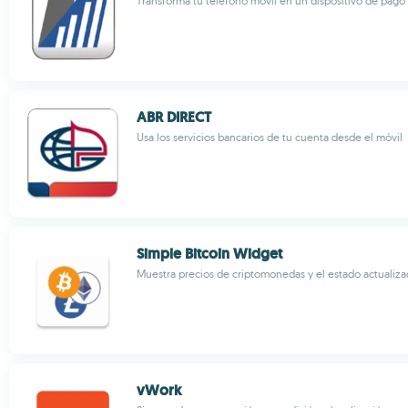
Transforma tu teléfono móvil en un dispositivo de pago
ABR DIRECT
Usa los servicios bancarios de tu cuenta desde el móvil
Simple Bitcoin Widget
Muestra precios de criptomonedas y el estado actualiz
vWork