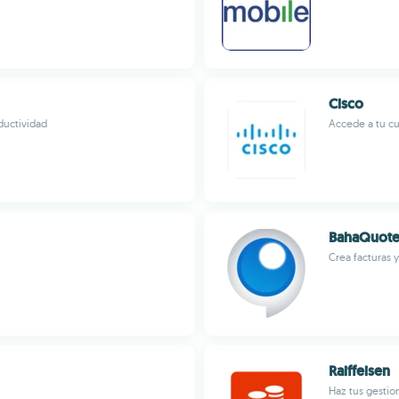
Cisco
ductividad
Accede a tu cu
BahaQuot
Crea facturas 
Raiffeisen
Haz tus gestio