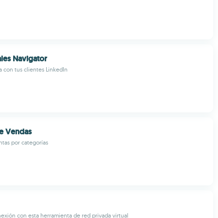
ales Navigator
a con tus clientes LinkedIn
de Vendas
ntas por categorías
exión con esta herramienta de red privada virtual