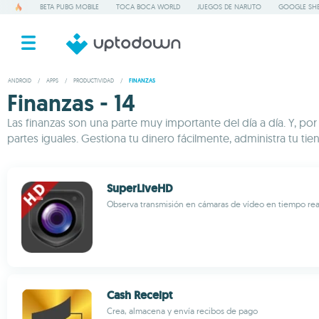
BETA PUBG MOBILE
TOCA BOCA WORLD
JUEGOS DE NARUTO
GOOGLE SHE
ANDROID
/
APPS
/
PRODUCTIVIDAD
/
FINANZAS
Finanzas - 14
Las finanzas son una parte muy importante del día a día. Y, po
partes iguales. Gestiona tu dinero fácilmente, administra tu ti
SuperLiveHD
Observa transmisión en cámaras de vídeo en tiempo rea
Cash Receipt
Crea, almacena y envía recibos de pago