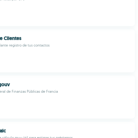
e Clientes
lante registro de tus contactos
gouv
ral de Finanzas Públicas de Francia
alc
 cálculo muy útil para estimar tus préstamos