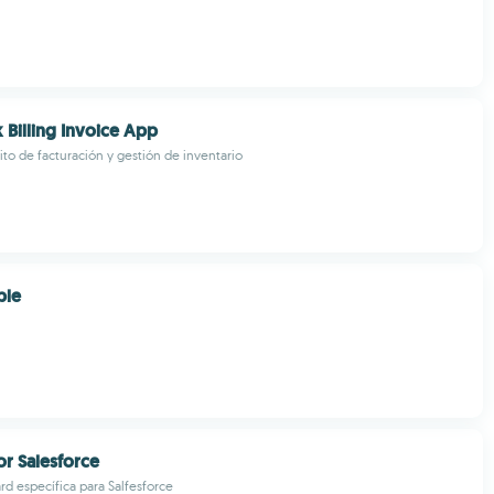
 Billing Invoice App
ito de facturación y gestión de inventario
ple
r Salesforce
 específica para Salfesforce