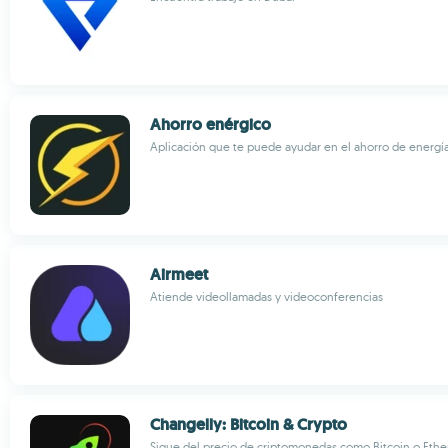
Ahorro enérgico
Aplicación que te puede ayudar en el ahorro de energía
Airmeet
Atiende videollamadas y videoconferencias
Changelly: Bitcoin & Crypto
Sigue del precio de criptomonedas como Bitcoin o Eth