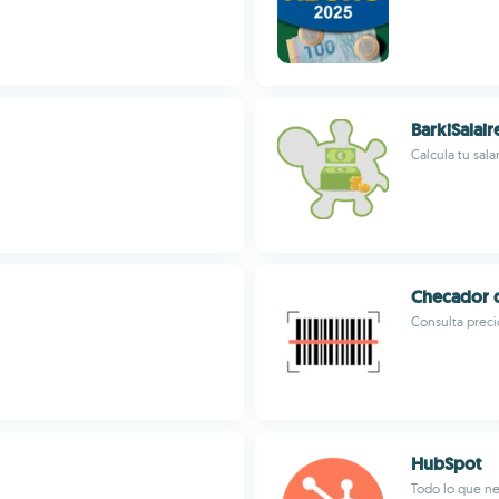
BarkiSalai
Calcula tu sala
Checador d
Consulta preci
HubSpot
Todo lo que ne