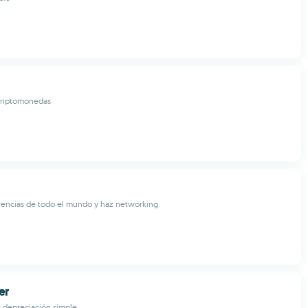
 criptomonedas
rencias de todo el mundo y haz networking
er
 depreciación simple