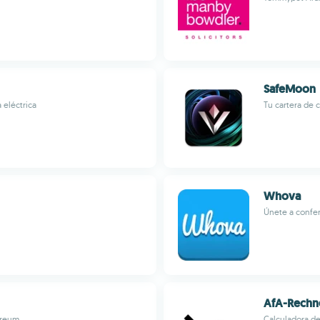
SafeMoon
 eléctrica
Tu cartera de
Whova
Únete a confe
AfA-Rechn
ereum
Calculadora de