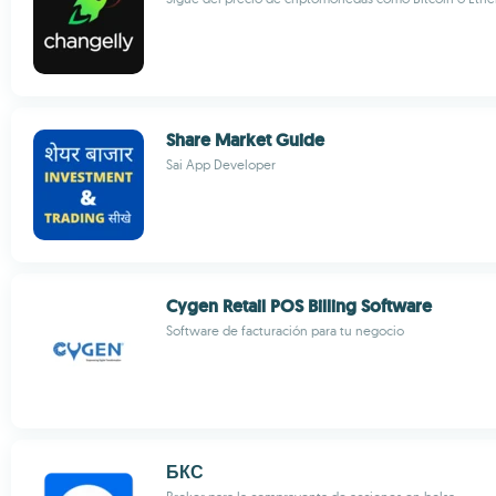
Share Market Guide
Sai App Developer
Cygen Retail POS Billing Software
Software de facturación para tu negocio
БКС