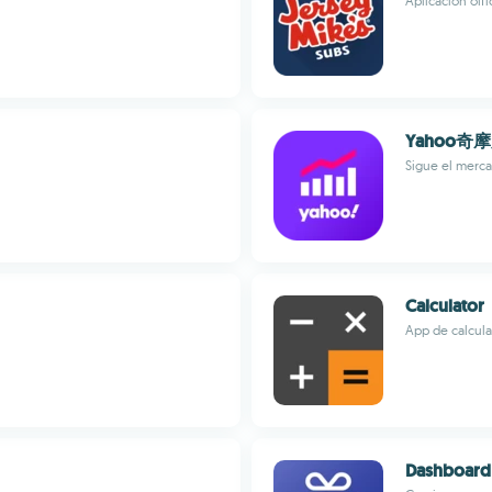
Aplicación oifi
Yahoo奇
Sigue el merca
Calculator
App de calcula
Dashboard