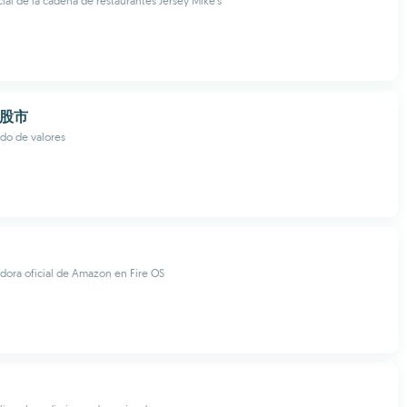
cial de la cadena de restaurantes Jersey Mike's
摩股市
do de valores
dora oficial de Amazon en Fire OS