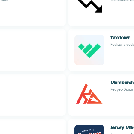
Taxdown
Realiza la dec
Membershi
Keuyep Digital
Jersey Mik