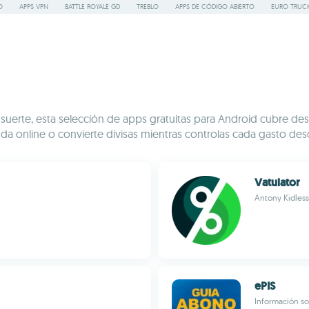
O
APPS VPN
BATTLE ROYALE GD
TREBLO
APPS DE CÓDIGO ABIERTO
EURO TRUCK
r suerte, esta selección de apps gratuitas para Android cubre de
enda online o convierte divisas mientras controlas cada gasto des
Vatulator
Antony Kidless
ePIS
Información sob