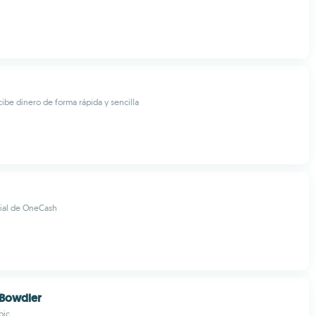
cibe dinero de forma rápida y sencilla
ial de OneCash
Bowdler
bic