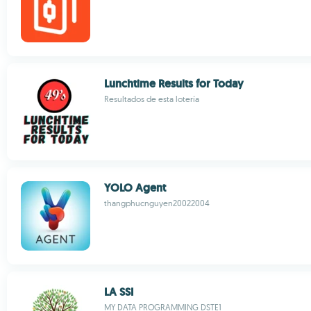
Lunchtime Results for Today
Resultados de esta lotería
YOLO Agent
thangphucnguyen20022004
LA SSI
MY DATA PROGRAMMING DSTE1