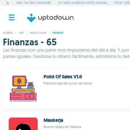
ARES: THE IRON VANGUARD
MY HERO ACADEMIA UNITED SURVIVAL
TICKET HER
ANDROID
/
APPS
/
PRODUCTIVIDAD
/
FINANZAS
Finanzas - 65
Las finanzas son una parte muy importante del día a día. Y, po
partes iguales. Gestiona tu dinero fácilmente, administra tu ti
Point Of Sales V1.0
Potente app de punto de venta
Maukerja
Busca trabajo en Malasia