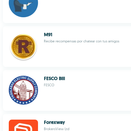
M91
Recibe recompensas por chatear con tus amigos
FESCO Bill
FESCO
Forexway
BrokersView Ltd