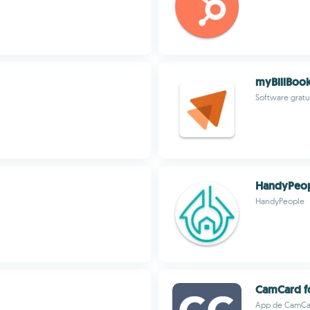
myBillBook
Software gratu
HandyPeo
HandyPeople
CamCard fo
App de CamCard