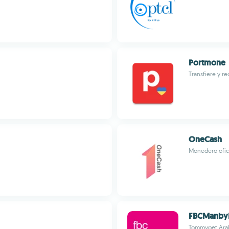
Portmone
Transfiere y re
OneCash
Monedero ofic
FBCManby
Tommypet Ara