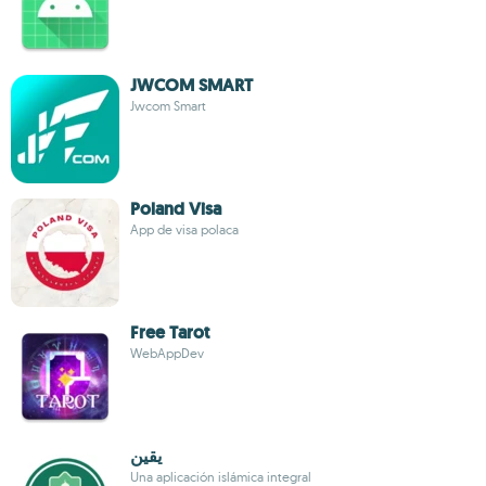
JWCOM SMART
Jwcom Smart
Poland Visa
App de visa polaca
Free Tarot
WebAppDev
يقين
Una aplicación islámica integral