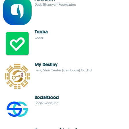
Dada Bhagwan Foundation
Tooba
tooba
My Destiny
Feng Shui Center (Cambodia) Co.,Ltd
SocialGood
SocialGood, Inc.