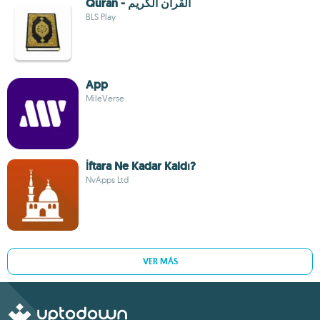
Quran - القران الكريم
BLS Play
App
MileVerse
İftara Ne Kadar Kaldı?
NvApps Ltd
VER MÁS