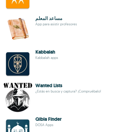
مساعد المعلم
App para asistir profesores
Kabbalah
Kabbalah apps
Wanted Lists
¿Estás en busca y captura? ¡Compruébalo!
Qibla Finder
DOSA Apps