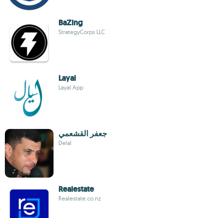
BaZing
StrategyCorps LLC
Layal
Layal App
جعفر القشعمي
Delal
Realestate
Realestate.co.nz