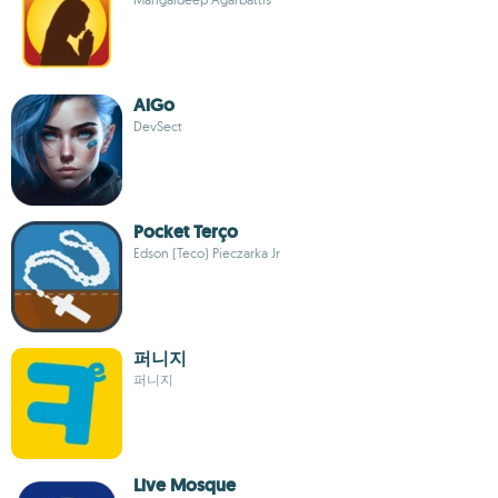
AiGo
DevSect
Pocket Terço
Edson (Teco) Pieczarka Jr
퍼니지
퍼니지
Live Mosque