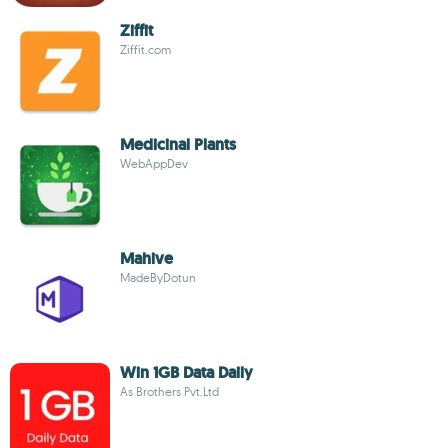
Ziffit
Ziffit.com
Medicinal Plants
WebAppDev
Mahive
MadeByDotun
Win 1GB Data Daily
As Brothers Pvt.Ltd