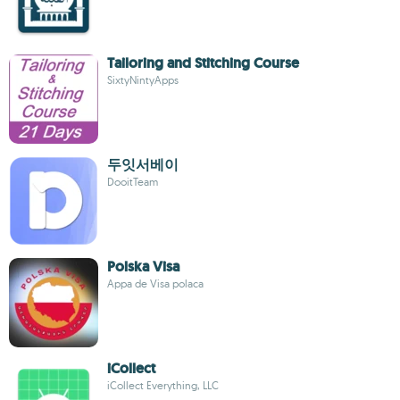
Tailoring and Stitching Course
SixtyNintyApps
두잇서베이
DooitTeam
Polska Visa
Appa de Visa polaca
iCollect
iCollect Everything, LLC