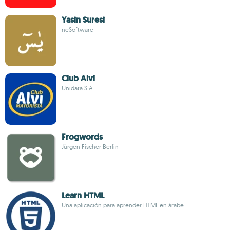
Yasin Suresi
neSoftware
Club Alvi
Unidata S.A.
Frogwords
Jürgen Fischer Berlin
Learn HTML
Una aplicación para aprender HTML en árabe