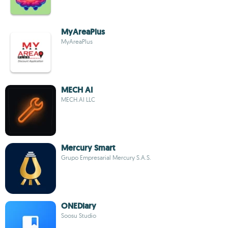
MyAreaPlus
MyAreaPlus
MECH AI
MECH.AI LLC
Mercury Smart
Grupo Empresarial Mercury S.A.S.
ONEDiary
Soosu Studio