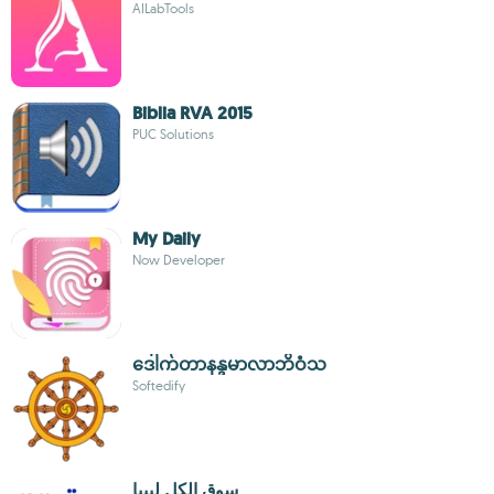
AILabTools
Biblia RVA 2015
PUC Solutions
My Daily
Now Developer
ဒေါက်တာနန္ဒမာလာဘိဝံသ
Softedify
سوق الكل ليبيا