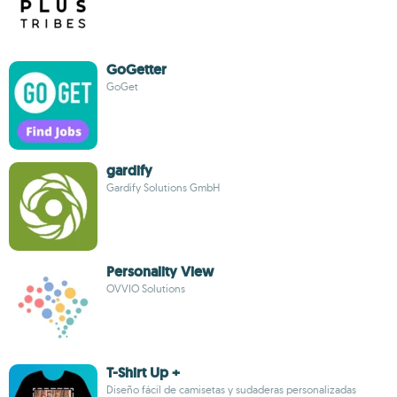
GoGetter
GoGet
gardify
Gardify Solutions GmbH
Personality View
OVVIO Solutions
T-Shirt Up +
Diseño fácil de camisetas y sudaderas personalizadas