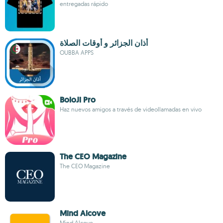
entregadas rápido
أذان الجزائر و أوقات الصلاة
OUBBA APPS
BoloJi Pro
Haz nuevos amigos a través de videollamadas en vivo
The CEO Magazine
The CEO Magazine
Mind Alcove
Mind Alcove