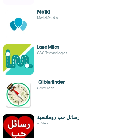
Mofid
Mofid Studio
LandMiles
C&C Technologies
Qibla finder
Govo Tech
رسائل حب رومانسية
ar2dev