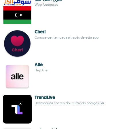
Web Annonces
Cheri
Conoce gente nueva a través de esta app
Alle
Hey Alle
TrendLive
Desbloquea contenido utilizando códigos QR