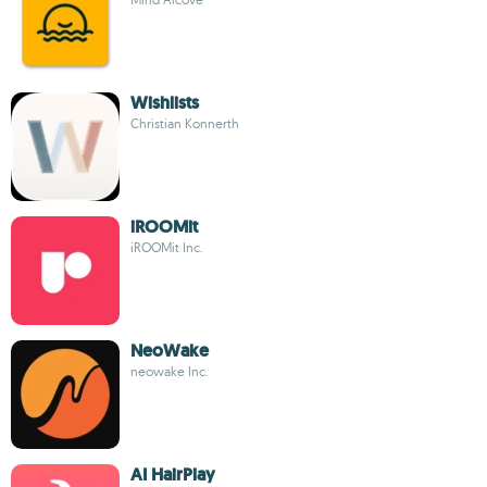
Wishlists
Christian Konnerth
iROOMit
iROOMit Inc.
NeoWake
neowake Inc.
AI HairPlay