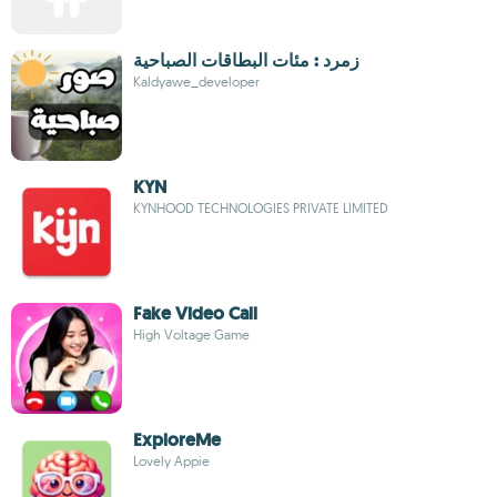
زمرد : مئات البطاقات الصباحية
Kaldyawe_developer
KYN
KYNHOOD TECHNOLOGIES PRIVATE LIMITED
Fake Video Call
High Voltage Game
ExploreMe
Lovely Appie