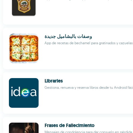
وصفات بالبشاميل جديدة
App de recetas de bechamel para gratinados y cazuelas
Libraries
Gestiona, renueva y reserva libros desde tu Android fá
Frases de Fallecimiento
Mensajes de condolencia para dar consuelo en pérdida