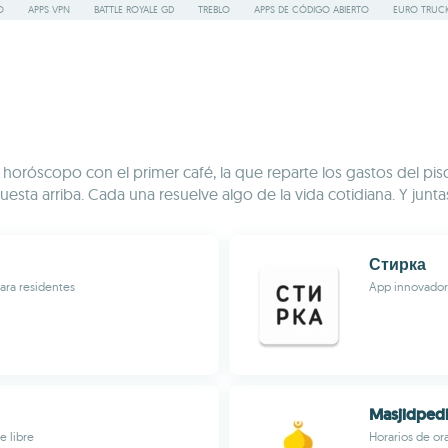
O
APPS VPN
BATTLE ROYALE GD
TREBLO
APPS DE CÓDIGO ABIERTO
EURO TRUCK
El horóscopo con el primer café, la que reparte los gastos del p
esta arriba. Cada una resuelve algo de la vida cotidiana. Y junt
Стирка
ara residentes
App innovadora
Masjidped
e libre
Horarios de or