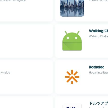
unicación integrada
REDAIT MEDIA
Walking C
Walking Chall
Rothelec
 y salud
Hogar intelige
ドルツア