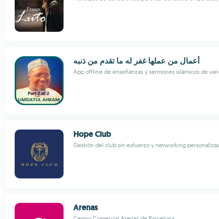
أعمال من عملها غفر له ما تقدم من ذنبه
App offline de enseñanzas y sermones islámicos de vari
Hope Club
Gestión del club sin esfuerzo y networking personalizad
Arenas
Centro Comercial Arenas de Barcelona