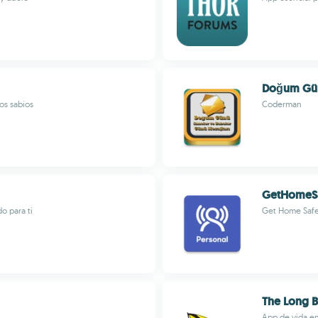
Doğum Gün
os sabios
Coderman
GetHomeS
o para ti
Get Home Safe
The Long B
App de vida en