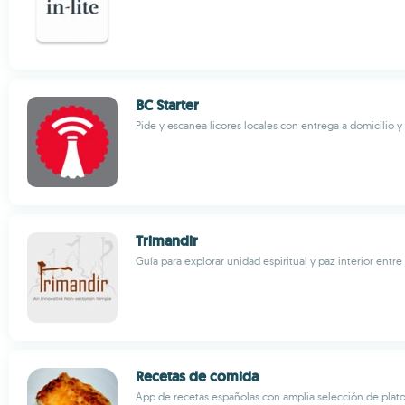
BC Starter
Pide y escanea licores locales con entrega a domicilio 
Trimandir
Guía para explorar unidad espiritual y paz interior entre
Recetas de comida
App de recetas españolas con amplia selección de plato