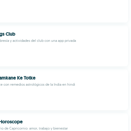
gs Club
esía y actividades del club con una app privada
amkane Ke Totke
te con remedios astrológicos de la India en hindi
 Horoscope
io de Capricornio: amor, trabajo y bienestar