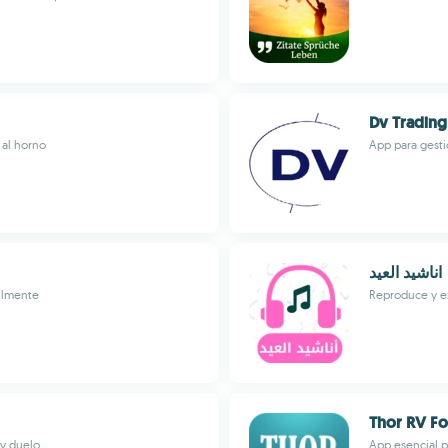
Dv Trading
 al horno
App para gesti
اناشيد ‏العيد
cilmente
Reproduce y ex
Thor RV F
 y duelo
App esencial pa