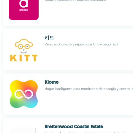
키트
Valet económico y rápido con GPS y pago fácil
Kiome
Hogar inteligente para monitoreo de energía y control 
Brettenwood Coastal Estate