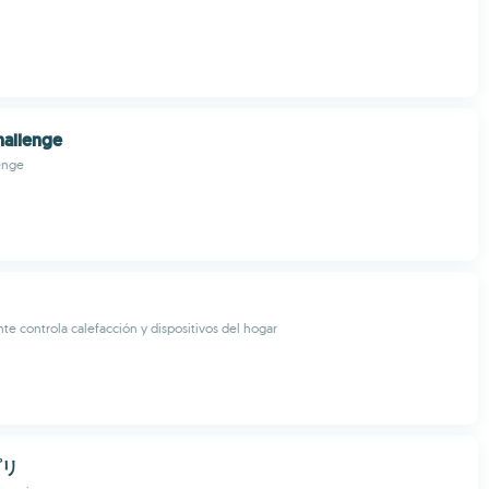
hallenge
enge
nte controla calefacción y dispositivos del hogar
プリ