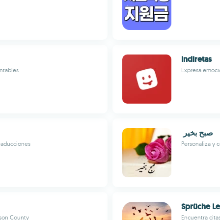
Indiretas
entables
Expresa emoci
صبح ‏بخير ‏
traducciones
Personaliza y 
Sprüche L
yson County
Encuentra cita