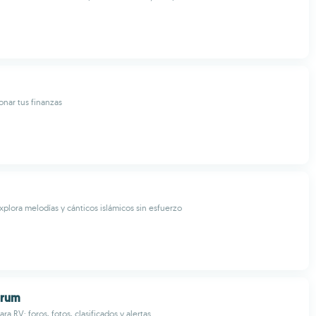
onar tus finanzas
plora melodías y cánticos islámicos sin esfuerzo
orum
ra RV: foros, fotos, clasificados y alertas