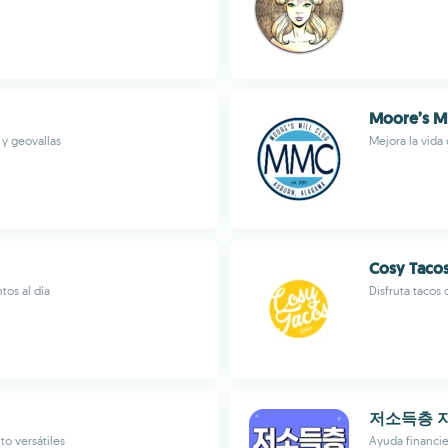
Moore’s Mi
 y geovallas
Mejora la vida 
Cosy Taco
tos al día
Disfruta tacos
저소득층 
o versátiles
Ayuda financier