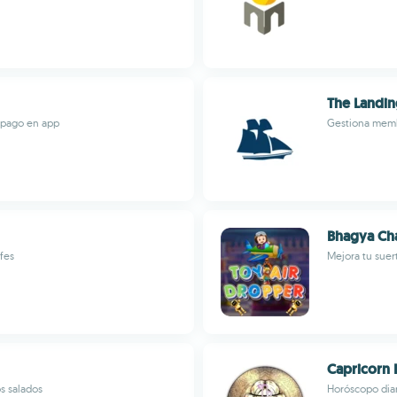
The Landin
y pago en app
Gestiona membr
Bhagya Ch
 fes
Mejora tu suer
Capricorn
s salados
Horóscopo diar