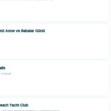
ü Anne ve Babalar Günü
afe
 Limited
each Yacht Club
 yate para reservar eventos y conectar socios