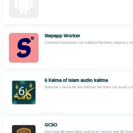
Stepapp Worker
Conecta limpiadores con trabajos flexibles, seguros y r
6 Kalma of islam audio kalima
Aprende y recita las Seis Kalimas del Islam con audio y 
GCSO
App local de seguridad y policía en tiempo real de Gra