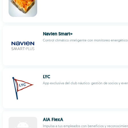
Navien Smart+
Control climático inteligente con monitoreo energético
LYC
App exclusiva del club náutico: gestión de socios y even
AIA FlexA
Impulsa a tus empleados con beneficios y reconocimient