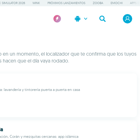
 SIMULATOR 2026
WINK
PRÓXIMOS LANZAMIENTOS
ZOOBA
EMOCHI
APPS D
iso en un momento, el localizador que te confirma que los tuyos
as hacen que el día vaya rodado.
: lavandería y tintorería puerta a puerta en casa
ia
ación, Corán y mezquitas cercanas: app islámica