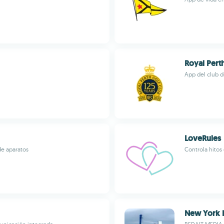
Royal Pert
App del club de
LoveRules
de aparatos
Controla hitos
New York 