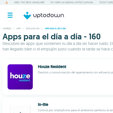
ARES: THE IRON VANGUARD
MY HERO ACADEMIA UNITED SURVIVAL
TICKET HER
ANDROID
/
APPS
/
ESTILO DE VIDA
/
APPS PARA EL DÍA A DÍA
Apps para el día a día - 160
Descubre las apps que sostienen tu día a día sin hacer ruido. 
han llegado bien o el empujón justo cuando la tarde se hace cu
Houze Resident
Gestión y comunicación del apartamento sin esfuerzo p
in-lite
Control por smartphone para el ambiente perfecto al air