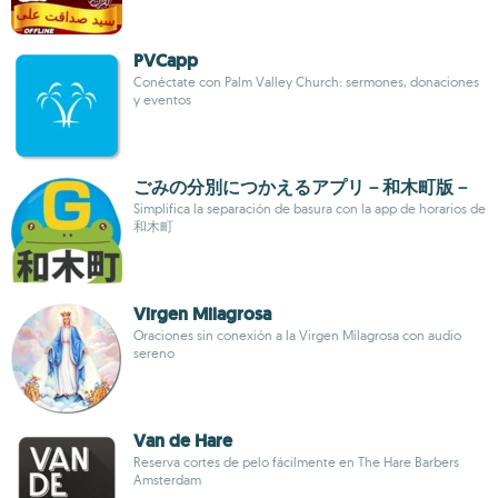
PVCapp
Conéctate con Palm Valley Church: sermones, donaciones
y eventos
ごみの分別につかえるアプリ－和木町版－
Simplifica la separación de basura con la app de horarios de
和木町
Virgen Milagrosa
Oraciones sin conexión a la Virgen Milagrosa con audio
sereno
Van de Hare
Reserva cortes de pelo fácilmente en The Hare Barbers
Amsterdam