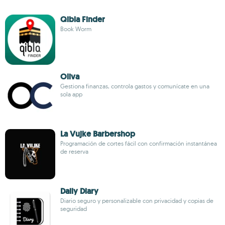
Qibla Finder
Book Worm
Oliva
Gestiona finanzas, controla gastos y comunícate en una
sola app
La Vujke Barbershop
Programación de cortes fácil con confirmación instantánea
de reserva
Daily Diary
Diario seguro y personalizable con privacidad y copias de
seguridad