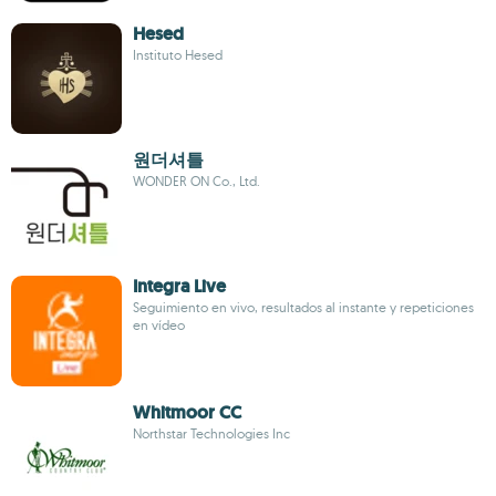
Hesed
Instituto Hesed
원더셔틀
WONDER ON Co., Ltd.
Integra Live
Seguimiento en vivo, resultados al instante y repeticiones
en vídeo
Whitmoor CC
Northstar Technologies Inc