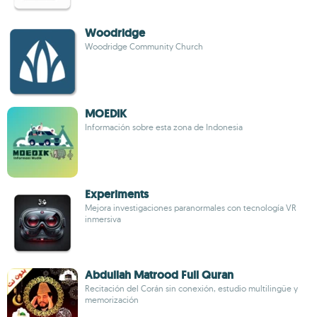
Woodridge
Woodridge Community Church
MOEDIK
Información sobre esta zona de Indonesia
Experiments
Mejora investigaciones paranormales con tecnología VR
inmersiva
Abdullah Matrood Full Quran
Recitación del Corán sin conexión, estudio multilingüe y
memorización