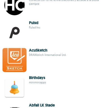
siempre
Pulsd
Pulsd Inc
AcuSketch
DRAWstitch International Ltd.
Birthdays
miniminiapps
Abfall LK Stade