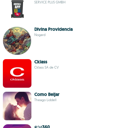
SERVICE PLUS GMBH
Divina Providencia
Nogard
Cklass
Cklass SA de CV
Como Beijar
Theago Liddell
ดวง360