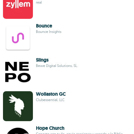
real
Bounce
Bounce Insights
Slings
Bewe Digital Solutions, SL.
Wollaston GC
Clubessential, LLC
Hope Church
Conecta con tu fe, envía oraciones y accede a la Biblia