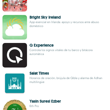
Bright Sky Ireland
App esencial en Irlanda: apoyo y recursos ante abuso
doméstico
Q Experience
Controla los signos vitales de tu barco y bitácora
automática
Salat Times
Horarios de oración, brújula de Qibla y alarma de Adhan
multilingüe
Yasin Suresi Ezber
6th Pro