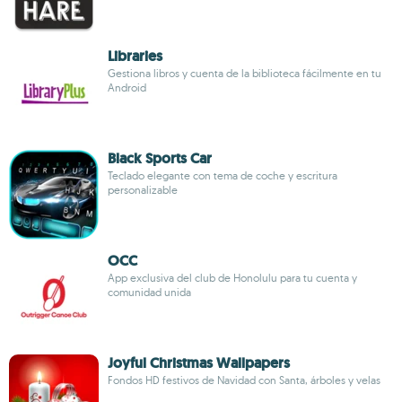
Libraries
Gestiona libros y cuenta de la biblioteca fácilmente en tu
Android
Black Sports Car
Teclado elegante con tema de coche y escritura
personalizable
OCC
App exclusiva del club de Honolulu para tu cuenta y
comunidad unida
Joyful Christmas Wallpapers
Fondos HD festivos de Navidad con Santa, árboles y velas