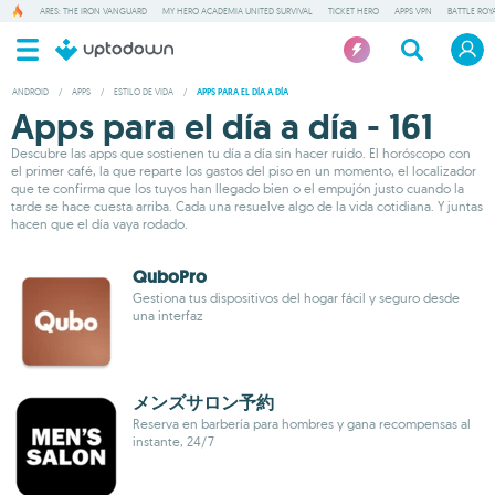
ARES: THE IRON VANGUARD
MY HERO ACADEMIA UNITED SURVIVAL
TICKET HERO
APPS VPN
BATTLE ROY
ANDROID
/
APPS
/
ESTILO DE VIDA
/
APPS PARA EL DÍA A DÍA
Apps para el día a día - 161
Descubre las apps que sostienen tu día a día sin hacer ruido. El horóscopo con
el primer café, la que reparte los gastos del piso en un momento, el localizador
que te confirma que los tuyos han llegado bien o el empujón justo cuando la
tarde se hace cuesta arriba. Cada una resuelve algo de la vida cotidiana. Y juntas
hacen que el día vaya rodado.
QuboPro
Gestiona tus dispositivos del hogar fácil y seguro desde
una interfaz
メンズサロン予約
Reserva en barbería para hombres y gana recompensas al
instante, 24/7