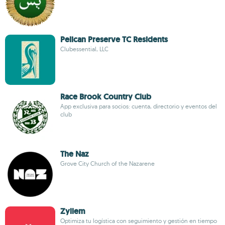
Pelican Preserve TC Residents
Clubessential, LLC
Race Brook Country Club
App exclusiva para socios: cuenta, directorio y eventos del
club
The Naz
Grove City Church of the Nazarene
Zyllem
Optimiza tu logística con seguimiento y gestión en tiempo