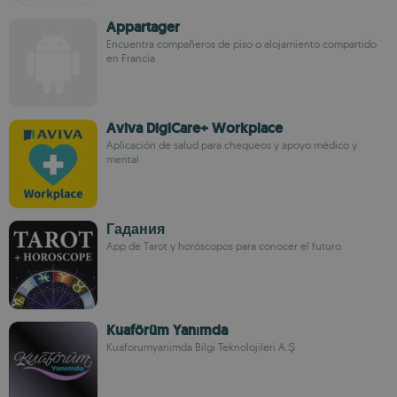
Appartager
Encuentra compañeros de piso o alojamiento compartido
en Francia
Aviva DigiCare+ Workplace
Aplicación de salud para chequeos y apoyo médico y
mental
Гадания
App de Tarot y horóscopos para conocer el futuro
Kuaförüm Yanımda
Kuaforumyanimda Bilgi Teknolojileri A.Ş