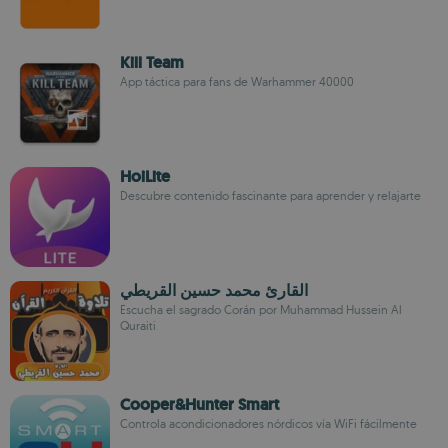
Kill Team
App táctica para fans de Warhammer 40000
HoiLite
Descubre contenido fascinante para aprender y relajarte
القارئ محمد حسين القريطي
Escucha el sagrado Corán por Muhammad Hussein Al
Quraiti
Cooper&Hunter Smart
Controla acondicionadores nórdicos vía WiFi fácilmente