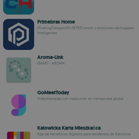
Primebras Home
[floatingCategoryID=1879]Control y monitoreo de hogares
inteligentes
Aroma-Link
SMART - AROMA
GoMeetToday
Videollamadas con traducción en tiempo real global
Katowicka Karta Mieszkańca
App de beneficios digitales para residentes de Katowice