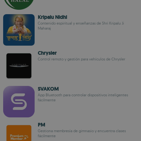
Kripalu Nidhi
Contenido espiritual y enseñanzas de Shri Kripalu Ji
Maharaj
Chrysler
Control remoto y gestión para vehículos de Chrysler
SVAKOM
App Bluetooth para controlar dispositivos inteligentes
fácilmente
PM
Gestiona membresía de gimnasio y encuentra clases
fácilmente