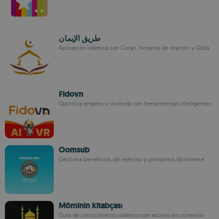
طريق الإيمان
Aplicación islámica con Corán, horarios de oración y Qibla
Fidovn
Optimiza empleo y vivienda con herramientas inteligentes
Oomsub
Gestiona beneficios del ejército y préstamos fácilmente
Möminin kitabçası
Guía de conocimiento islámico con acceso sin conexión