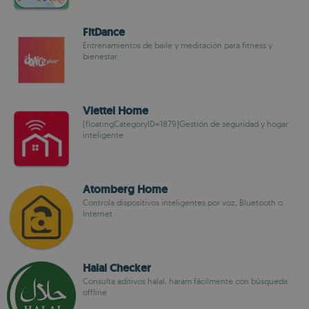
FitDance
Entrenamientos de baile y meditación para fitness y
bienestar
Viettel Home
[floatingCategoryID=1879]Gestión de seguridad y hogar
inteligente
Atomberg Home
Controla dispositivos inteligentes por voz, Bluetooth o
Internet
Halal Checker
Consulta aditivos halal, haram fácilmente con búsqueda
offline