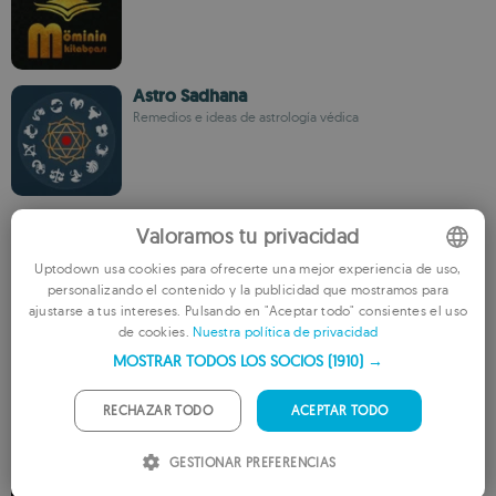
Astro Sadhana
Remedios e ideas de astrología védica
Ramazon taqvimi
Valoramos tu privacidad
Horarios de oración y Ramadán para Asia Central
Uptodown usa cookies para ofrecerte una mejor experiencia de uso,
personalizando el contenido y la publicidad que mostramos para
ENGLISH
ajustarse a tus intereses. Pulsando en "Aceptar todo" consientes el uso
de cookies.
Nuestra política de privacidad
FRENCH
Zikirmatik
MOSTRAR TODOS LOS SOCIOS
(1910) →
Rastreador digital de dhikr con alertas y conteos guardados
GERMAN
PORTUGUESE
RECHAZAR TODO
ACEPTAR TODO
ITALIAN
GESTIONAR PREFERENCIAS
Kıblegâh
SPANISH
Horarios precisos, brújula Qibla y recursos islámicos