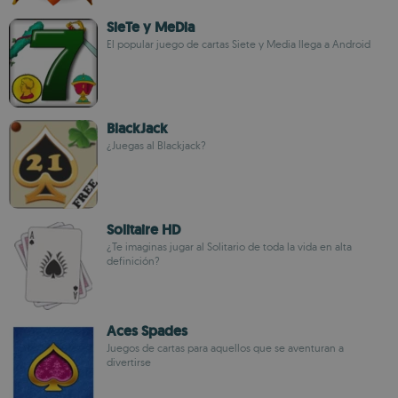
SieTe y MeDia
El popular juego de cartas Siete y Media llega a Android
BlackJack
¿Juegas al Blackjack?
Solitaire HD
¿Te imaginas jugar al Solitario de toda la vida en alta
definición?
Aces Spades
Juegos de cartas para aquellos que se aventuran a
divertirse