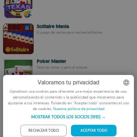
Solitaire Mania
El juego de cartas para mentes brillantes
Poker Master
Saca las cartas y gana al póquer
Valoramos tu privacidad
Uptodown usa cookies para ofrecerte una mejor experiencia de uso,
Texas Holdem - Poker Series
personalizando el contenido y la publicidad que mostramos para
ENGLISH
Muestra las mejores cartas que tengas en este juego de
ajustarse a tus intereses. Pulsando en "Aceptar todo" consientes el uso
póquer
de cookies.
Nuestra política de privacidad
FRENCH
MOSTRAR TODOS LOS SOCIOS
(1910) →
GERMAN
PORTUGUESE
LuxyPoker
RECHAZAR TODO
ACEPTAR TODO
El Texas Holdem se juega aquí en Android