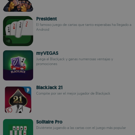
President
El famoso juego de cartas que tanto esperabas ha llegado a
Android
myVEGAS
Juega al Blackjack y ganas numerosas ventajas y
promociones
BlackJack 21
Compite por ser el mejor jugador de Blackjack
Solitaire Pro
Diviértete jugando a las cartas con el juego más popular