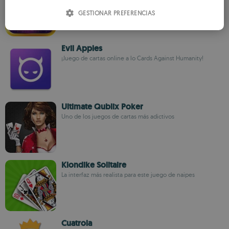
ITALIAN
GESTIONAR PREFERENCIAS
SPANISH
ROMANIAN
Evil Apples
¡Juego de cartas online a lo Cards Against Humanity!
Ultimate Qublix Poker
Uno de los juegos de cartas más adictivos
Klondike Solitaire
La interfaz más realista para este juego de naipes
Cuatrola