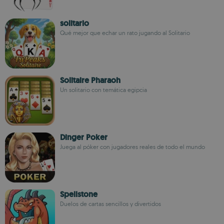
solitario
Qué mejor que echar un rato jugando al Solitario
Solitaire Pharaoh
Un solitario con temática egipcia
Dinger Poker
Juega al póker con jugadores reales de todo el mundo
Spellstone
Duelos de cartas sencillos y divertidos