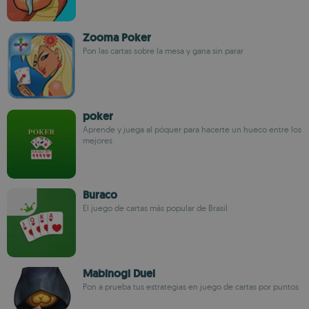
Zooma Poker
Pon las cartas sobre la mesa y gana sin parar
poker
Aprende y juega al póquer para hacerte un hueco entre los
mejores
Buraco
El juego de cartas más popular de Brasil
Mabinogi Duel
Pon a prueba tus estrategias en juego de cartas por puntos