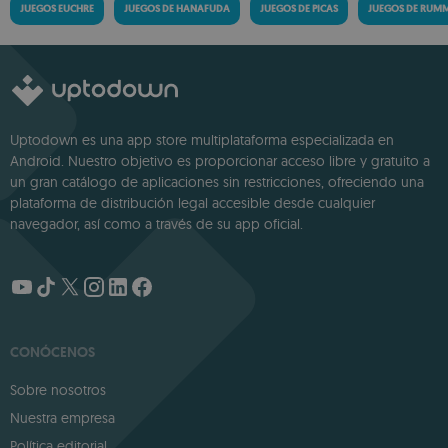
JUEGOS EUCHRE
JUEGOS DE HANAFUDA
JUEGOS DE PICAS
JUEGOS DE RUM
Uptodown es una app store multiplataforma especializada en
Android. Nuestro objetivo es proporcionar acceso libre y gratuito a
un gran catálogo de aplicaciones sin restricciones, ofreciendo una
plataforma de distribución legal accesible desde cualquier
navegador, así como a través de su app oficial.
CONÓCENOS
Sobre nosotros
Nuestra empresa
Política editorial