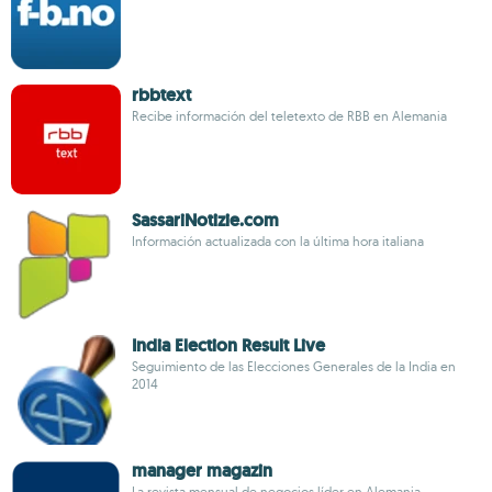
rbbtext
Recibe información del teletexto de RBB en Alemania
SassariNotizie.com
Información actualizada con la última hora italiana
India Election Result Live
Seguimiento de las Elecciones Generales de la India en
2014
manager magazin
La revista mensual de negocios líder en Alemania