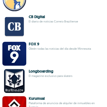
CB Digital
El diario de noticias Correio Braziliense
FOX 9
Obtén todas las noticias del día desde Minnesota
Longboarding
El magazine exclusivo para skaters
Kurumsal
Plataforma de anuncios de alquiler de inmuebles en
Turquía