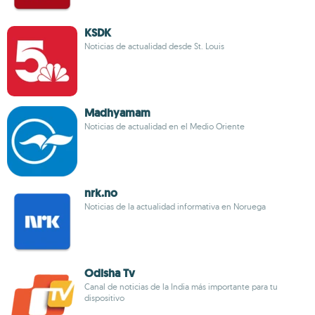
KSDK
Noticias de actualidad desde St. Louis
Madhyamam
Noticias de actualidad en el Medio Oriente
nrk.no
Noticias de la actualidad informativa en Noruega
Odisha Tv
Canal de noticias de la India más importante para tu
dispositivo