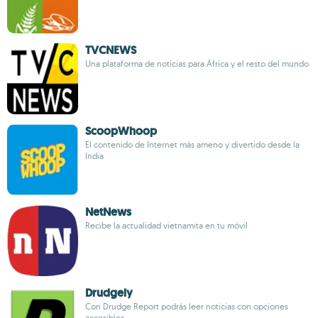
TVCNEWS
Una plataforma de noticias para África y el resto del mundo
ScoopWhoop
El contenido de Internet más ameno y divertido desde la
India
NetNews
Recibe la actualidad vietnamita en tu móvil
Drudgely
Con Drudge Report podrás leer noticias con opciones
accesibles