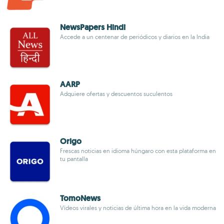
NewsPapers Hindi
Accede a un centenar de periódicos y diarios en la India
AARP
Adquiere ofertas y descuentos suculentos
Origo
Frescas noticias en idioma húngaro con esta plataforma en
tu pantalla
TomoNews
Vídeos virales y noticias de última hora en la vida moderna