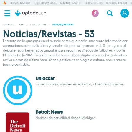
BETA PUBG MOBILE
TOCA BOCA WORLD
JUEGOS DE NARUTO
GOOGLE SHEETS
SENGOKU BUSHIDO
ANDROID
/
APPS
/
ESTILO DE VIDA
/
NOTICIAS/REVISTAS
Noticias/Revistas - 53
Entérate de lo que pasa en el mundo antes que nadie: mantente informado con
agregadores personalizables y canales de prensa internacional. Si lo tuyo es el
deporte, aquí tienes apps gratuitas para seguir resultados de fútbol en vivo, la
F1, cricket o la NBA. También puedes leer revistas digitales, escucha podcasts o
activa alertas de última hora. Ya sea política, tecnología o cultura, encuentra tu
fuente confiable.
Unlockar
Inspecciona noticias en este diario y obtén recompensas
Detroit News
Noticias de actualidad desde Michigan