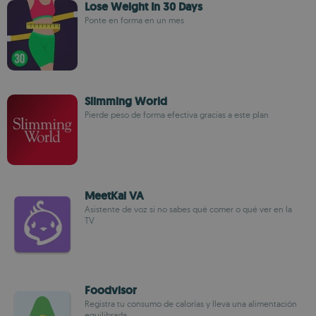
Lose Weight In 30 Days
Ponte en forma en un mes
Slimming World
Pierde peso de forma efectiva gracias a este plan
MeetKai VA
Asistente de voz si no sabes qué comer o qué ver en la
TV
Foodvisor
Registra tu consumo de calorías y lleva una alimentación
equilibrada