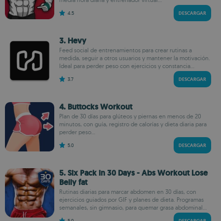
4.5
DESCARGAR
3. Hevy
Feed social de entrenamientos para crear rutinas a
medida, seguir a otros usuarios y mantener la motivación.
Ideal para perder peso con ejercicios y constancia...
3.7
DESCARGAR
4. Buttocks Workout
Plan de 30 días para glúteos y piernas en menos de 20
minutos, con guía, registro de calorías y dieta diaria para
perder peso...
5.0
DESCARGAR
5. Six Pack in 30 Days - Abs Workout Lose
Belly fat
Rutinas diarias para marcar abdomen en 30 días, con
ejercicios guiados por GIF y planes de dieta. Programas
semanales, sin gimnasio, para quemar grasa abdominal...
5.0
DESCARGAR