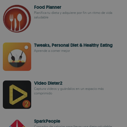
Food Planner
Planifica tu dieta y adquiere por fin un ritmo de vida
saludable
Tweaks, Personal Diet & Healthy Eating
Aprende a comer mejor
Video Dieter2
Captura vídeos y guárdalos en un espacio más
comprimido
SparkPeople
Contador de calorías para llevar una dieta saludable