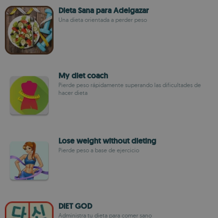
Dieta Sana para Adelgazar
Una dieta orientada a perder peso
My diet coach
Pierde peso rápidamente superando las dificultades de
hacer dieta
Lose weight without dieting
Pierde peso a base de ejercicio
DIET GOD
Administra tu dieta para comer sano