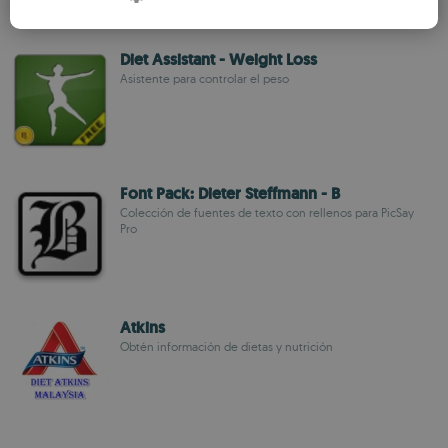
SPANISH
ROMANIAN
Diet Assistant - Weight Loss
Asistente para controlar el peso
Font Pack: Dieter Steffmann - B
Colección de fuentes de texto con rellenos para PicSay
Pro
Atkins
Obtén información de dietas y nutrición