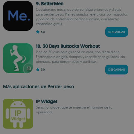
9. BetterMen
Cuestionario inicial que personaliza entrenos y dietas
para perder peso. Planes guiados, ejercicios por músculos
y opción de entrenador personal online, con mucho
contenido gratis...
5.0
DESCARGAR
10. 30 Days Buttocks Workout
Plan de 30 días para glúteos en casa, con dieta diaria.
Entrenadora en gifs, tiempos y repeticiones guiados, sin
gimnasio, para perder peso y tonificar...
5.0
DESCARGAR
Más aplicaciones de Perder peso
IP Widget
Sencillo widget que te muestra el nombre de tu
operadora