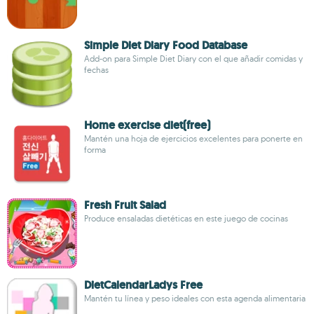
Simple Diet Diary Food Database
Add-on para Simple Diet Diary con el que añadir comidas y
fechas
Home exercise diet(free)
Mantén una hoja de ejercicios excelentes para ponerte en
forma
Fresh Fruit Salad
Produce ensaladas dietéticas en este juego de cocinas
DietCalendarLadys Free
Mantén tu línea y peso ideales con esta agenda alimentaria