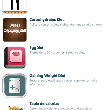
Carbohydrates Diet
Aplícate con esta dieta y obtendrás una salud de hierro
EggDiet
¡Pierde hasta 20 Kg. con esta efectiva dieta!
Gaining Weight Diet
Busca el peso equilibrado con esta app de control e
información
Tabla de calorias
Determina el valor energético de tu dieta diaria