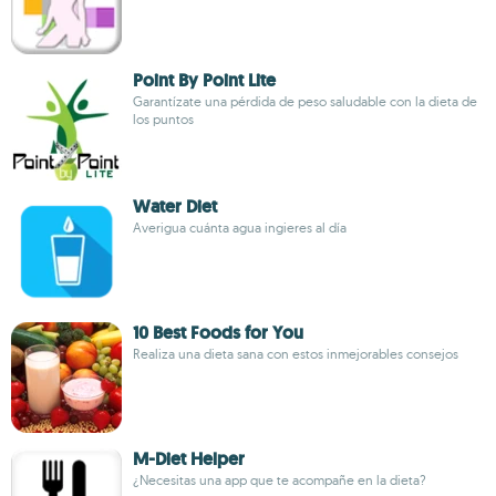
Point By Point Lite
Garantízate una pérdida de peso saludable con la dieta de
los puntos
Water Diet
Averigua cuánta agua ingieres al día
10 Best Foods for You
Realiza una dieta sana con estos inmejorables consejos
M-Diet Helper
¿Necesitas una app que te acompañe en la dieta?