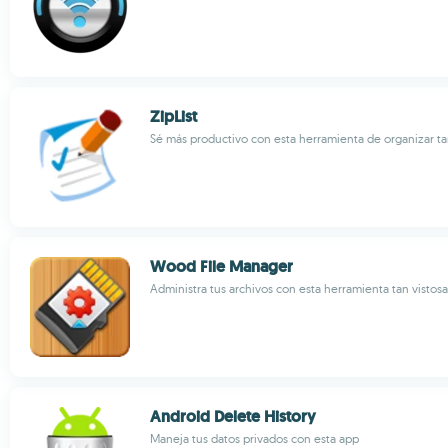
ZipList
Sé más productivo con esta herramienta de organizar ta
Wood File Manager
Administra tus archivos con esta herramienta tan vistosa
Android Delete History
Maneja tus datos privados con esta app