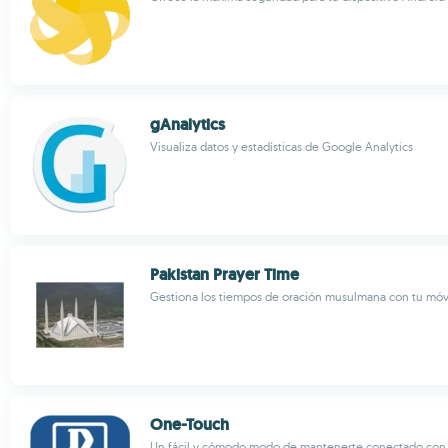
gAnalytics
Visualiza datos y estadísticas de Google Analytics
Pakistan Prayer Time
Gestiona los tiempos de oración musulmana con tu móv
One-Touch
Un fácil y cómodo modo de mantenerte conectado con 