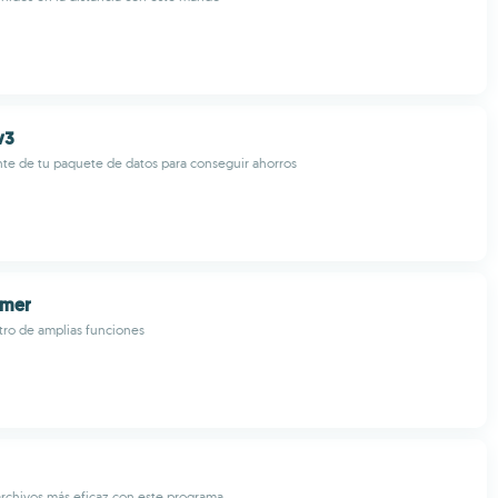
v3
nte de tu paquete de datos para conseguir ahorros
imer
tro de amplias funciones
archivos más eficaz con este programa