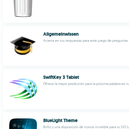
Allgemeinwissen
Acierta en tus respuestas para este juego de preguntas
SwiftKey 3 Tablet
Ofrece la mejor predicción para la próxima palabra en t
BlueLight Theme
Brillo y una disposición de iconos increíble para tu GO 