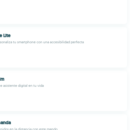
e Lite
sonaliza tu smartphone con una accesibilidad perfecta
im
e asistente digital en tu vida
manda
nidos en la distancia con este mando