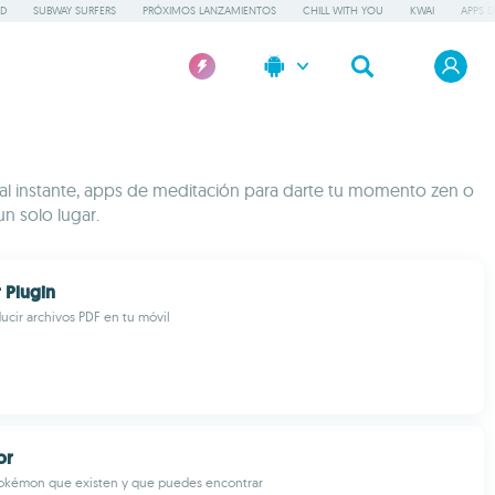
GD
SUBWAY SURFERS
PRÓXIMOS LANZAMIENTOS
CHILL WITH YOU
KWAI
APPS D
 al instante, apps de meditación para darte tu momento zen o
n solo lugar.
 Plugin
ucir archivos PDF en tu móvil
or
okémon que existen y que puedes encontrar