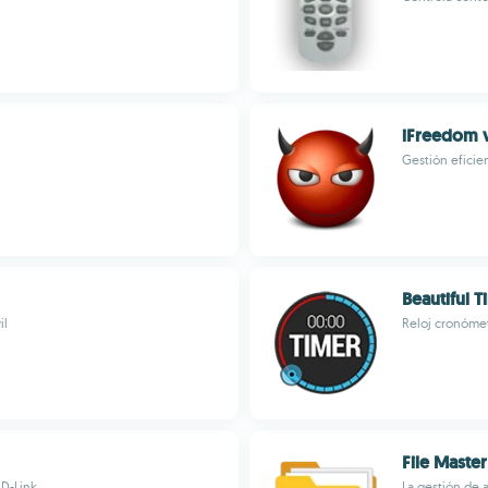
iFreedom 
Gestión eficie
Beautiful T
il
Reloj cronóme
File Master
D-Link
La gestión de 