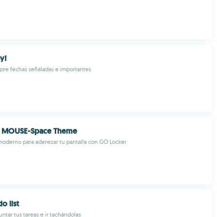
y!
pre fechas señaladas e importantes
r MOUSE-Space Theme
oderno para aderezar tu pantalla con GO Locker
o list
ntar tus tareas e ir tachándolas