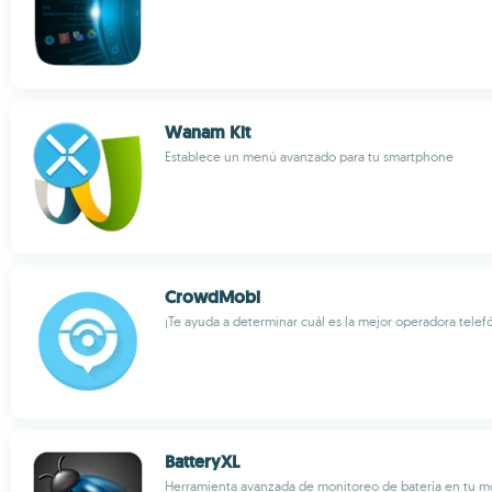
Wanam Kit
Establece un menú avanzado para tu smartphone
CrowdMobi
¡Te ayuda a determinar cuál es la mejor operadora telef
BatteryXL
Herramienta avanzada de monitoreo de batería en tu m