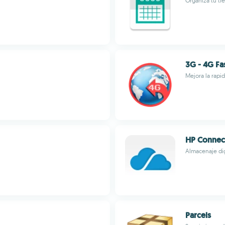
Organiza tu ti
3G - 4G Fa
Mejora la rapi
HP Connec
Almacenaje dig
Parcels