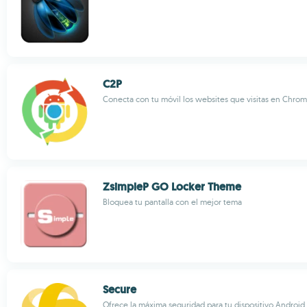
C2P
Conecta con tu móvil los websites que visitas en Chro
ZsimpleP GO Locker Theme
Bloquea tu pantalla con el mejor tema
Secure
Ofrece la máxima seguridad para tu dispositivo Android