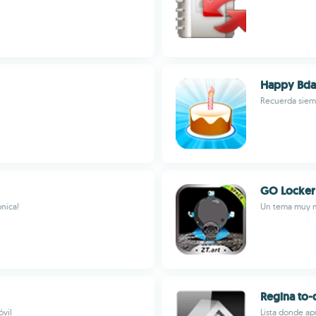
Happy Bda
Recuerda siem
GO Locke
ónica!
Un tema muy m
Regina to-d
óvil
Lista donde apu