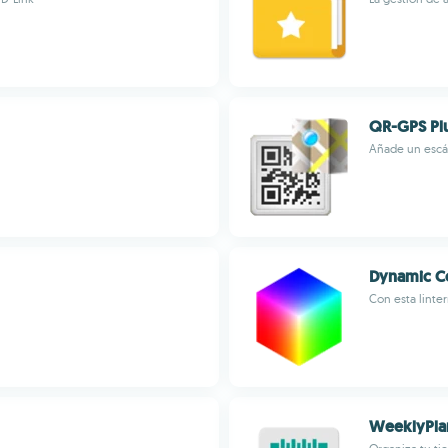
QR-GPS Pl
Añade un escán
Dynamic Co
Con esta linte
WeeklyPla