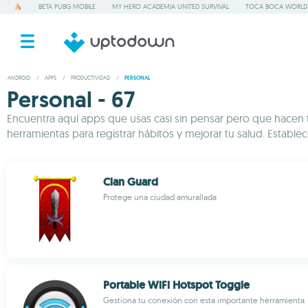
BETA PUBG MOBILE
MY HERO ACADEMIA UNITED SURVIVAL
TOCA BOCA WORLD
ANDROID
/
APPS
/
PRODUCTIVIDAD
/
PERSONAL
Personal - 67
Encuentra aquí apps que usas casi sin pensar pero que hacen 
herramientas para registrar hábitos y mejorar tu salud. Establ
Clan Guard
Protege una ciudad amurallada
Portable WiFi Hotspot Toggle
Gestiona tu conexión con esta importante herramienta