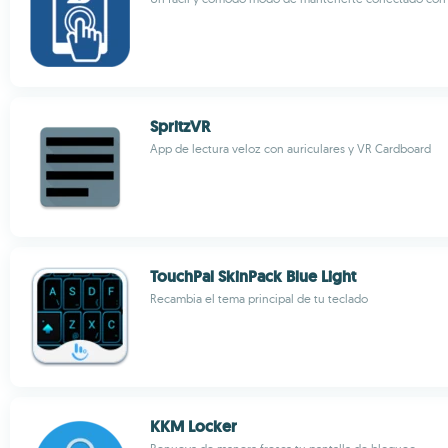
SpritzVR
App de lectura veloz con auriculares y VR Cardboard
TouchPal SkinPack Blue Light
Recambia el tema principal de tu teclado
KKM Locker