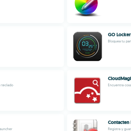
GO Locker
Bloquea tu pan
CloudMagi
u teclado
Encuentra cosa
Contacten
Launcher
Registra y gua