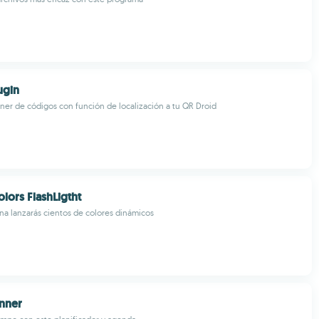
ugin
er de códigos con función de localización a tu QR Droid
lors FlashLigtht
rna lanzarás cientos de colores dinámicos
nner