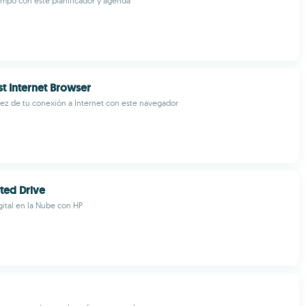
empo con este planificador y agenda
st Internet Browser
dez de tu conexión a Internet con este navegador
ted Drive
ital en la Nube con HP