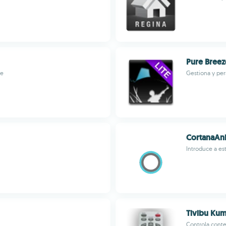
Pure Breez
me
Gestiona y per
CortanaAn
Introduce a est
Tivibu Ku
Controla conte