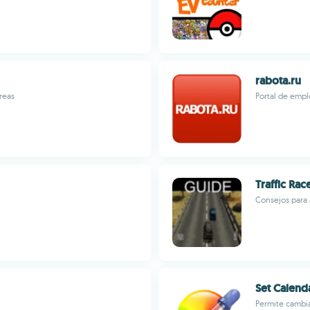
rabota.ru
reas
Portal de empl
Traffic Rac
Consejos para 
Set Calend
Permite cambia