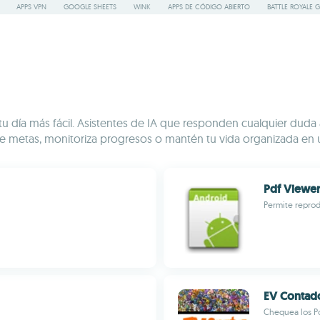
APPS VPN
GOOGLE SHEETS
WINK
APPS DE CÓDIGO ABIERTO
BATTLE ROYALE 
tu día más fácil. Asistentes de IA que responden cualquier duda
ece metas, monitoriza progresos o mantén tu vida organizada en u
Pdf Viewer
Permite reprod
EV Contad
Chequea los P