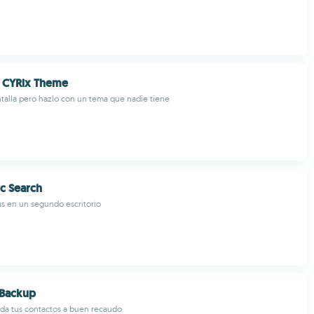
 CYRix Theme
talla pero hazlo con un tema que nadie tiene
c Search
s en un segundo escritorio
 Backup
rda tus contactos a buen recaudo