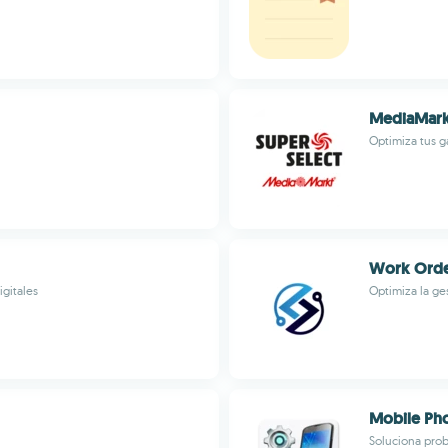
MediaMarkt
Optimiza tus g
Work Order
igitales
Optimiza la ge
Mobile Ph
Soluciona prob