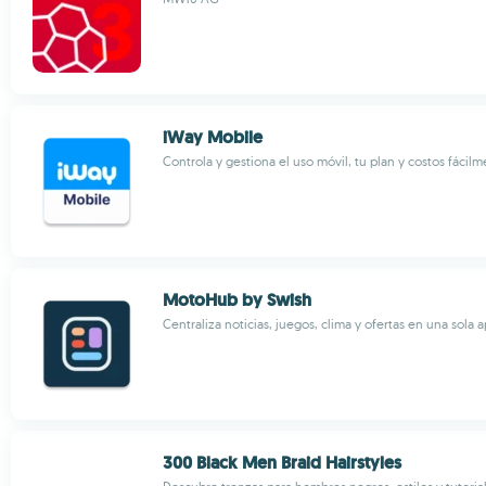
iWay Mobile
Controla y gestiona el uso móvil, tu plan y costos fácil
MotoHub by Swish
Centraliza noticias, juegos, clima y ofertas en una sola
300 Black Men Braid Hairstyles