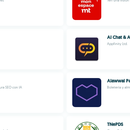
les
Ten una visión
AI Chat & A
Appfinity Ltd.
Alawwal P
tura SEO con IA
Boletería y al
TNePDS