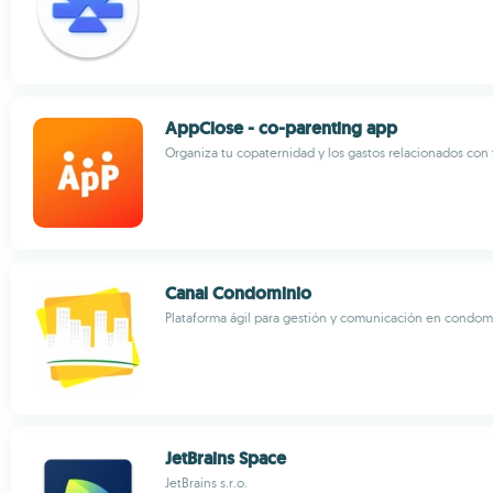
AppClose - co-parenting app
Organiza tu copaternidad y los gastos relacionados con 
Canal Condominio
Plataforma ágil para gestión y comunicación en condom
JetBrains Space
JetBrains s.r.o.