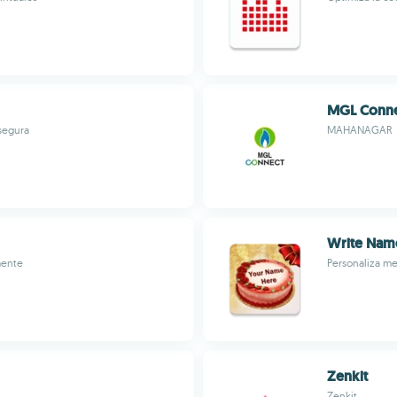
MGL Conn
segura
MAHANAGAR
Write Name
mente
Personaliza me
Zenkit
Zenkit