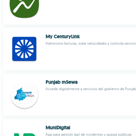
My CenturyLink
Administra facturas, sube velocidades y controla servici
Punjab mSewa
Accede digitalmente a servicios del gobierno de Punjab
MuniDigital
App para gestión ágil de incidentes y quejas públicas