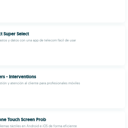
 Super Select
astos y datos con una app de telecom fácil de usar
s - Interventions
stión y atención al cliente para profesionales móviles
one Touch Screen Prob
lemas táctiles en Android e iOS de forma eficiente