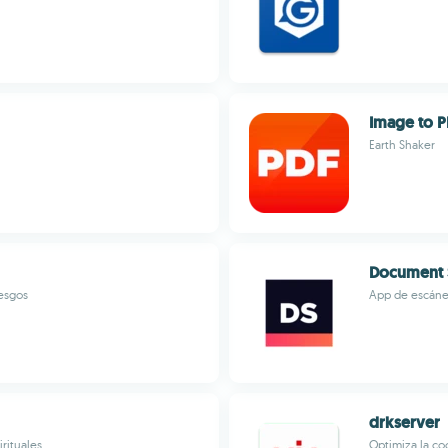
Image to P
Earth Shaker
Document 
iesgos
App de escáner
drkserver
rituales
Optimiza la co