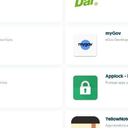
myGov
tus hijos
eGov Develop
Applock - 
inios
Protege apps y
YellowNote
App temática a