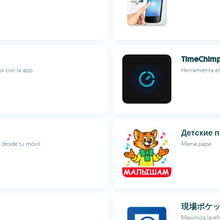
TimeChim
os con la app
Herramienta ef
Детские п
 desde tu móvil
Mama papa
現場ポケ
Maximiza la ef