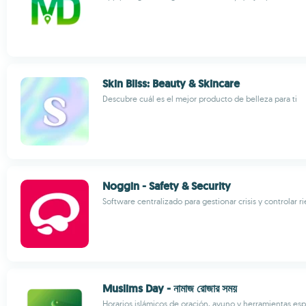
Skin Bliss: Beauty & Skincare
Descubre cuál es el mejor producto de belleza para ti
Noggin - Safety & Security
Software centralizado para gestionar crisis y controlar r
Muslims Day - নামাজ রোজার সময়
Horarios islámicos de oración, ayuno y herramientas espi