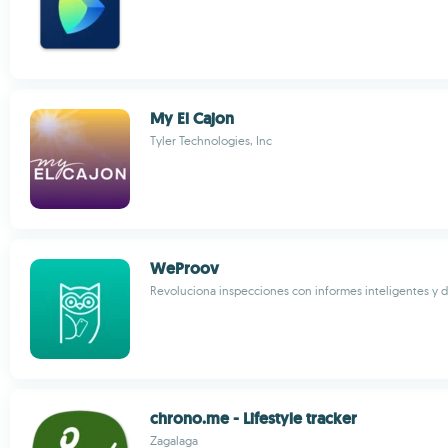
My El Cajon
Tyler Technologies, Inc
WeProov
Revoluciona inspecciones con informes inteligentes y d
chrono.me - Lifestyle tracker
Zagalaga