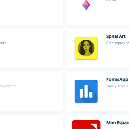
Spiral Art
mente
Crea impresion
FormsApp
 app potente
SurveyHeart LL
Mon Espac