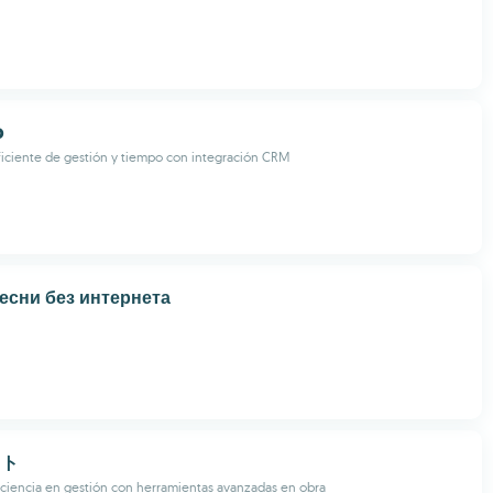
p
iciente de gestión y tiempo con integración CRM
есни без интернета
ット
iciencia en gestión con herramientas avanzadas en obra