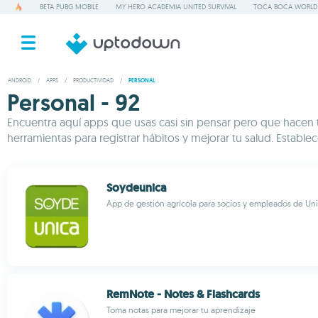
BETA PUBG MOBILE
MY HERO ACADEMIA UNITED SURVIVAL
TOCA BOCA WORLD
ANDROID
/
APPS
/
PRODUCTIVIDAD
/
PERSONAL
Personal - 92
Encuentra aquí apps que usas casi sin pensar pero que hacen 
herramientas para registrar hábitos y mejorar tu salud. Establ
Soydeunica
App de gestión agrícola para socios y empleados de Un
RemNote - Notes & Flashcards
Toma notas para mejorar tu aprendizaje