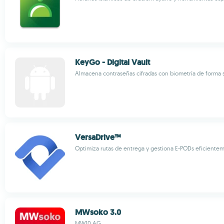
KeyGo - Digital Vault
Almacena contraseñas cifradas con biometría de forma 
VersaDrive™
Optimiza rutas de entrega y gestiona E-PODs eficiente
MWsoko 3.0
MW10 AG