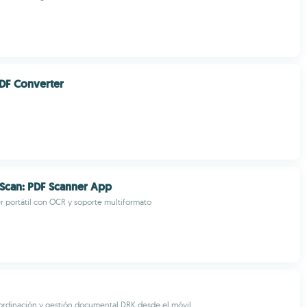
DF Converter
Scan: PDF Scanner App
 portátil con OCR y soporte multiformato
ordinación y gestión documental DRK desde el móvil