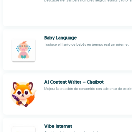
Descubre trenzas para hombres negros: estilos y tutoria
Baby Language
Traduce el llanto de bebés en tiempo real sin internet
AI Content Writer – Chatbot
Mejora la creación de contenido con asistente de escri
Vibe Internet