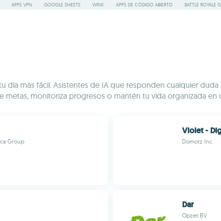
APPS VPN
GOOGLE SHEETS
WINK
APPS DE CÓDIGO ABIERTO
BATTLE ROYALE 
tu día más fácil. Asistentes de IA que responden cualquier duda
ece metas, monitoriza progresos o mantén tu vida organizada en u
Violet - Di
ica Group
Domotz Inc
Dar
Opzet BV