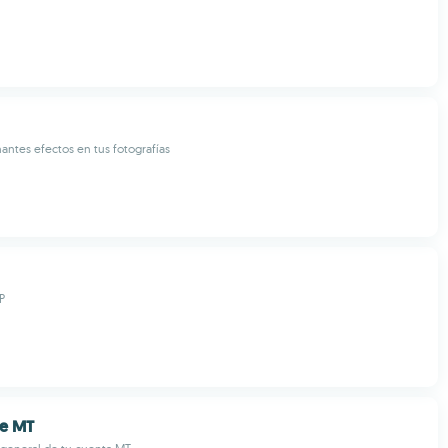
antes efectos en tus fotografías
P
e MT