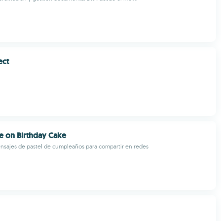
ect
 on Birthday Cake
nsajes de pastel de cumpleaños para compartir en redes