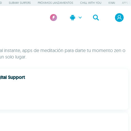
GD
SUBWAY SURFERS
PRÓXIMOS LANZAMIENTOS
CHILL WITH YOU
KWAI
APPS D
 al instante, apps de meditación para darte tu momento zen o
n solo lugar.
gital Support