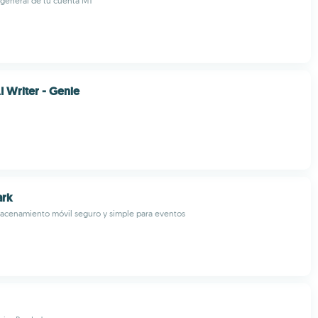
 general de tu cuenta MT
I Writer - Genie
ark
macenamiento móvil seguro y simple para eventos