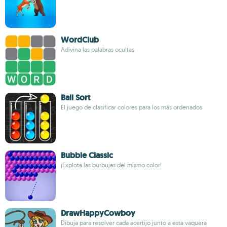
WordClub
Adivina las palabras ocultas
Ball Sort
El juego de clasificar colores para los más ordenados
Bubble Classic
¡Explota las burbujas del mismo color!
DrawHappyCowboy
Dibuja para resolver cada acertijo junto a esta vaquera