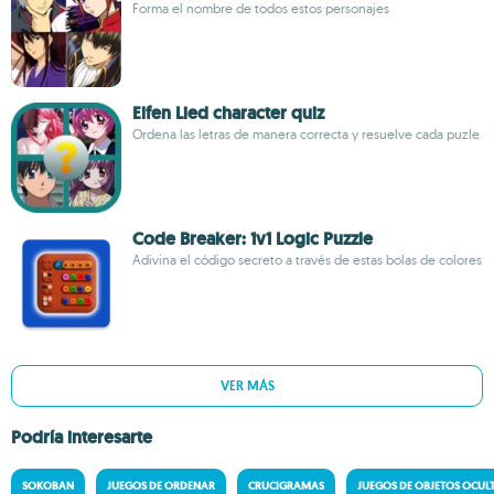
Forma el nombre de todos estos personajes
Elfen Lied character quiz
Ordena las letras de manera correcta y resuelve cada puzle
Code Breaker: 1v1 Logic Puzzle
Adivina el código secreto a través de estas bolas de colores
VER MÁS
Podría interesarte
SOKOBAN
JUEGOS DE ORDENAR
CRUCIGRAMAS
JUEGOS DE OBJETOS OCUL