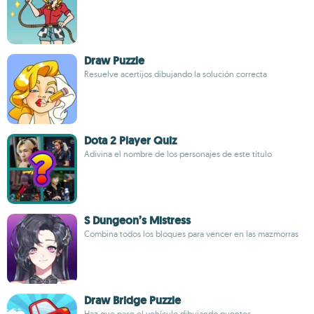
Draw Puzzle
Resuelve acertijos dibujando la solución correcta
Dota 2 Player Quiz
Adivina el nombre de los personajes de este título
S Dungeon’s Mistress
Combina todos los bloques para vencer en las mazmorras
Draw Bridge Puzzle
Haz que pase el vehículo dibujando puentes